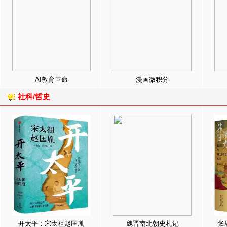
AI教育革命
漫画微积分
社科/哲史
开太平：宋太祖赵匡胤
魏晋南北朝史札记
张