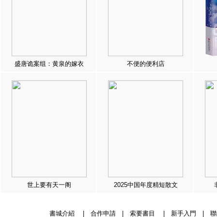
盛唐诡案组：黄泉的嫁衣
不便的便利店
世上要有天一阁
2025中国年度精短散文
書城介紹
|
合作申請
|
索要書目
|
新手入門
|
聯