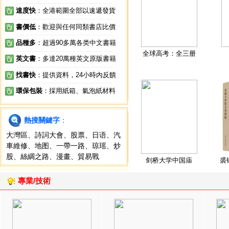
速度快
：全港範圍全部以速遞發貨
書價低
：歡迎與任何同類書店比價
品種多
：超過90多萬各类中文書籍
全球高考：全三册
英文書
：多達20萬種英文原版書籍
找書快
：提供資料，24小時內反饋
環保包裝
：採用紙箱、氣泡紙材料
熱搜關鍵字
：
大灣區
、
詩詞大會
、
股票
、
日语
、
汽
車維修
、
地图
、
一帶一路
、
琼瑶
、
炒
股
、
絲綢之路
、
漫畫
、
貿易戰
剑桥大学中国庙
裘
專業/技術