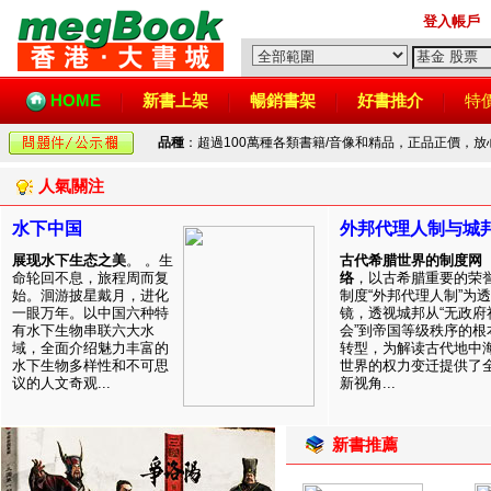
登入帳戶
HOME
新書上架
暢銷書架
好書推介
特
品種
：超過100萬種各類書籍/音像和精品，正品正價，
人氣關注
水下中国
外邦代理人制与城
展现水下生态之美
。 。生
古代希腊世界的制度网
命轮回不息，旅程周而复
络
，以古希腊重要的荣
始。洄游披星戴月，进化
制度“外邦代理人制”为透
一眼万年。以中国六种特
镜，透视城邦从“无政府
有水下生物串联六大水
会”到帝国等级秩序的根
域，全面介绍魅力丰富的
转型，为解读古代地中
水下生物多样性和不可思
世界的权力变迁提供了
议的人文奇观...
新视角...
新書推薦