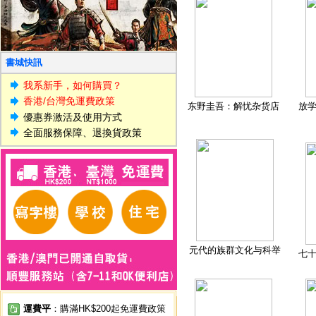
書城快訊
我系新手，如何購買？
香港/台灣免運費政策
东野圭吾：解忧杂货店
放
優惠券激活及使用方式
全面服務保障、退換貨政策
元代的族群文化与科举
七
運費平
：購滿HK$200起免運費政策