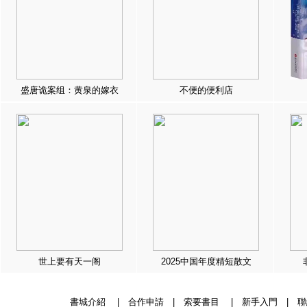
盛唐诡案组：黄泉的嫁衣
不便的便利店
世上要有天一阁
2025中国年度精短散文
書城介紹
|
合作申請
|
索要書目
|
新手入門
|
聯