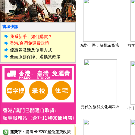
書城快訊
我系新手，如何購買？
香港/台灣免運費政策
东野圭吾：解忧杂货店
放
優惠券激活及使用方式
全面服務保障、退換貨政策
元代的族群文化与科举
七
運費平
：購滿HK$200起免運費政策