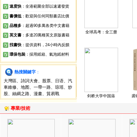
速度快
：全港範圍全部以速遞發貨
書價低
：歡迎與任何同類書店比價
品種多
：超過90多萬各类中文書籍
全球高考：全三册
英文書
：多達20萬種英文原版書籍
找書快
：提供資料，24小時內反饋
環保包裝
：採用紙箱、氣泡紙材料
熱搜關鍵字
：
大灣區
、
詩詞大會
、
股票
、
日语
、
汽
車維修
、
地图
、
一帶一路
、
琼瑶
、
炒
股
、
絲綢之路
、
漫畫
、
貿易戰
剑桥大学中国庙
裘
專業/技術