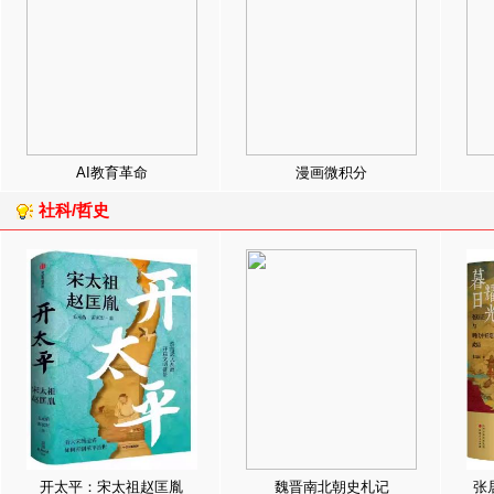
AI教育革命
漫画微积分
社科/哲史
开太平：宋太祖赵匡胤
魏晋南北朝史札记
张