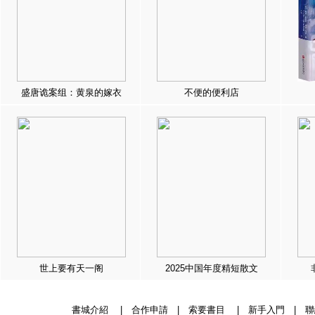
盛唐诡案组：黄泉的嫁衣
不便的便利店
世上要有天一阁
2025中国年度精短散文
書城介紹
|
合作申請
|
索要書目
|
新手入門
|
聯