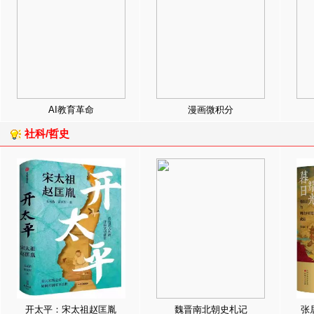
AI教育革命
漫画微积分
社科/哲史
开太平：宋太祖赵匡胤
魏晋南北朝史札记
张