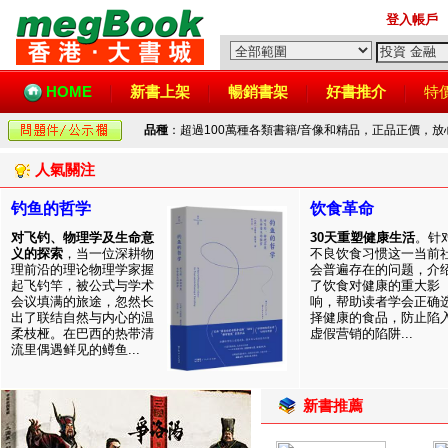
登入帳戶
HOME
新書上架
暢銷書架
好書推介
特
品種
：超過100萬種各類書籍/音像和精品，正品正價，
人氣關注
钓鱼的哲学
饮食革命
对飞钓、物理学及生命意
30天重塑健康生活
。针
义的探索
，当一位深耕物
不良饮食习惯这一当前
理前沿的理论物理学家握
会普遍存在的问题，介
起飞钓竿，被公式与学术
了饮食对健康的重大影
会议填满的旅途，忽然长
响，帮助读者学会正确
出了联结自然与内心的温
择健康的食品，防止陷
柔枝桠。在巴西的热带清
虚假营销的陷阱...
流里偶遇鲜见的鳟鱼...
新書推薦