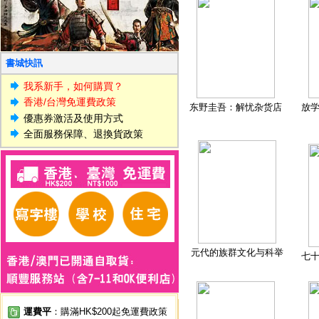
書城快訊
我系新手，如何購買？
香港/台灣免運費政策
东野圭吾：解忧杂货店
放
優惠券激活及使用方式
全面服務保障、退換貨政策
元代的族群文化与科举
七
運費平
：購滿HK$200起免運費政策