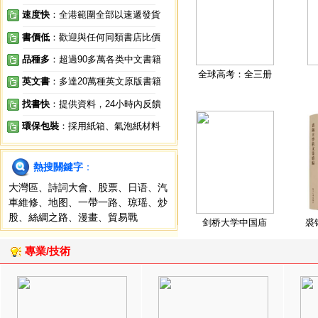
速度快
：全港範圍全部以速遞發貨
書價低
：歡迎與任何同類書店比價
品種多
：超過90多萬各类中文書籍
全球高考：全三册
英文書
：多達20萬種英文原版書籍
找書快
：提供資料，24小時內反饋
環保包裝
：採用紙箱、氣泡紙材料
熱搜關鍵字
：
大灣區
、
詩詞大會
、
股票
、
日语
、
汽
車維修
、
地图
、
一帶一路
、
琼瑶
、
炒
股
、
絲綢之路
、
漫畫
、
貿易戰
剑桥大学中国庙
裘
專業/技術