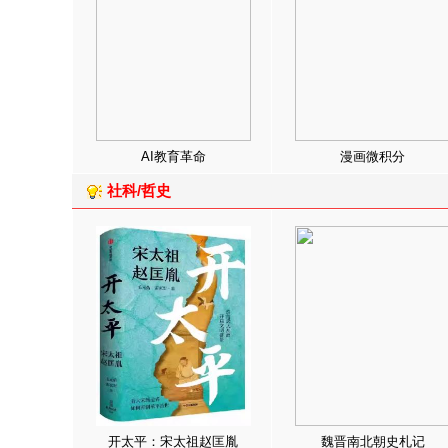
AI教育革命
漫画微积分
社科/哲史
开太平：宋太祖赵匡胤
魏晋南北朝史札记