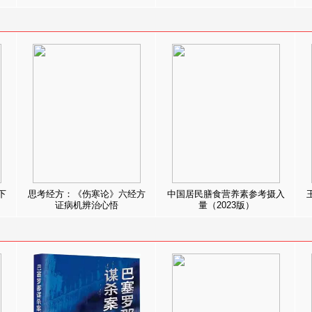
下
思考经方：《伤寒论》六经方
中国居民膳食营养素参考摄入
证病机辨治心悟
量（2023版）