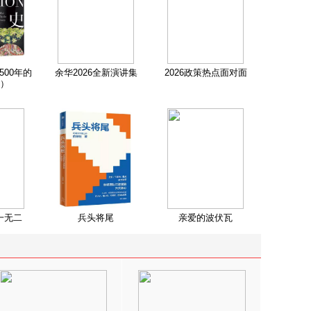
500年的
余华2026全新演讲集
2026政策热点面对面
）
一无二
兵头将尾
亲爱的波伏瓦