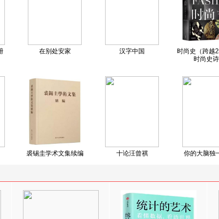
册
在别处安家
汉字中国
时尚史（跨越2
时尚史诗
裘锡圭学术文集续编
十论汪曾祺
你的大脑独