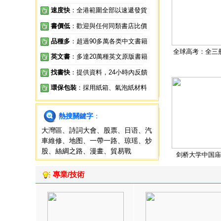
速度快
：全港範圍全部以速遞發貨
書價低
：歡迎與任何同類書店比價
品種多
：超過90多萬各类中文書籍
全球高考：全三
英文書
：多達20萬種英文原版書籍
找書快
：提供資料，24小時內反饋
環保包裝
：採用紙箱、氣泡紙材料
熱搜關鍵字
：
大灣區
、
詩詞大會
、
股票
、
日语
、
汽
車維修
、
地图
、
一帶一路
、
琼瑶
、
炒
股
、
絲綢之路
、
漫畫
、
貿易戰
剑桥大学中国庙
專業/技術