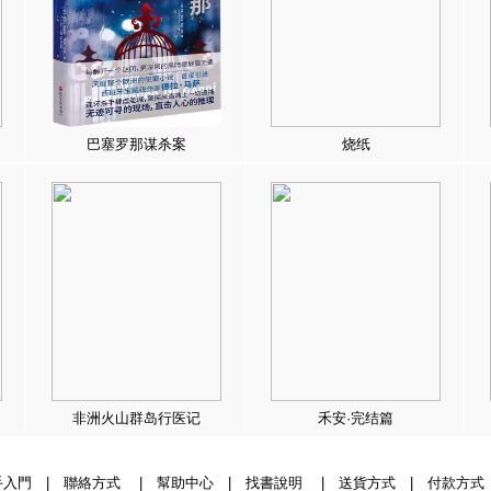
巴塞罗那谋杀案
烧纸
非洲火山群岛行医记
禾安·完结篇
手入門
|
聯絡方式
|
幫助中心
|
找書說明
|
送貨方式
|
付款方式