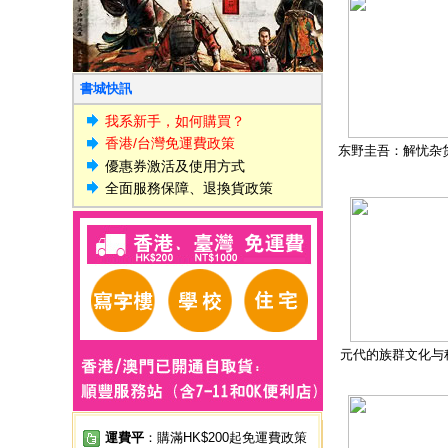
書城快訊
我系新手，如何購買？
香港/台灣免運費政策
东野圭吾：解忧杂
優惠券激活及使用方式
全面服務保障、退換貨政策
元代的族群文化与
運費平
：購滿HK$200起免運費政策