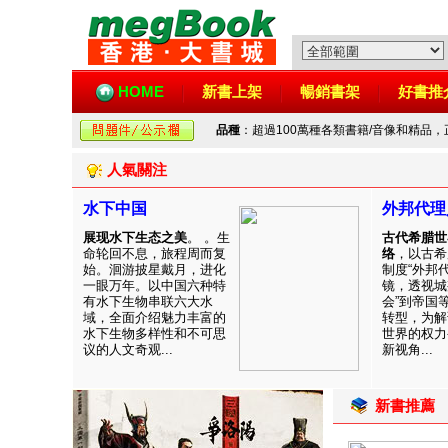
HOME
新書上架
暢銷書架
好書推
品種
：超過100萬種各類書籍/音像和精品
人氣關注
水下中国
外邦代理
展现水下生态之美
。 。生
古代希腊世
命轮回不息，旅程周而复
络
，以古希
始。洄游披星戴月，进化
制度“外邦
一眼万年。以中国六种特
镜，透视城
有水下生物串联六大水
会”到帝国
域，全面介绍魅力丰富的
转型，为解
水下生物多样性和不可思
世界的权力
议的人文奇观...
新视角...
新書推薦