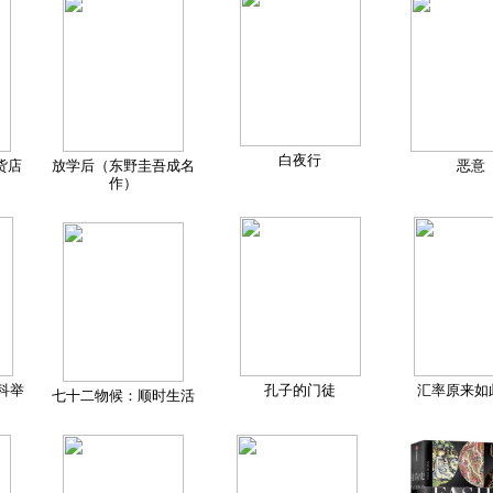
白夜行
货店
放学后（东野圭吾成名
恶意
作）
科举
孔子的门徒
汇率原来如
七十二物候：顺时生活