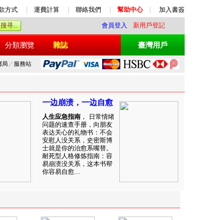
款方式
|
運費計算
|
聯絡我們
|
幫助中心
|
加入書簽
會員登入
新用戶登記
分類瀏覽
雜誌
臺灣用戶
郵局
／
服務站
一边崩溃，一边自愈
人生应急指南
， 日常情绪
问题的速查手册，向朋友
表达关心的礼物书：不会
安慰人没关系，史密斯博
士就是你的治愈系嘴替。
耐死型人格修炼指南：容
易崩溃没关系，这本书帮
你容易自愈...