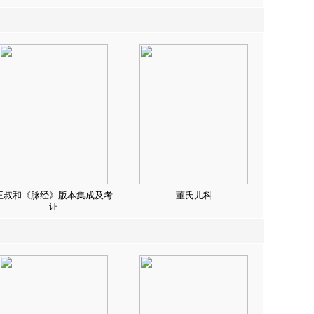
王叔和《脉经》版本集成及考
董氏儿科
证