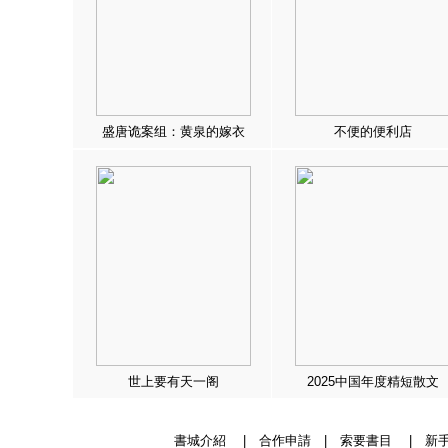
盛唐诡案组：黄泉的嫁衣
不便的便利店
世上要有天一阁
2025中国年度精短散文
書城介紹
|
合作申請
|
索要書目
|
新