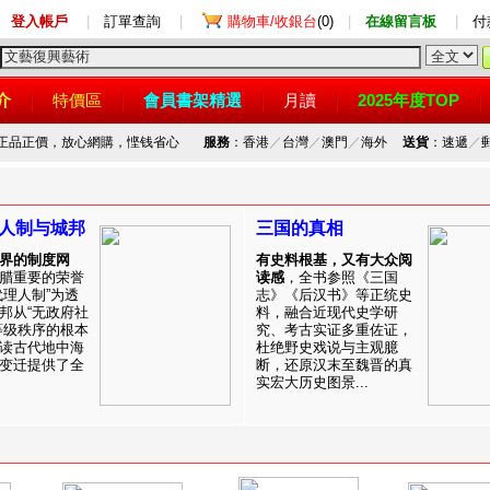
登入帳戶
|
訂單查詢
|
購物車/收銀台
(0)
|
在線留言板
|
付
介
特價區
會員書架精選
月讀
2025年度TOP
，正品正價，放心網購，悭钱省心
服務
：香港
／
台灣
／
澳門
／
海外
送貨
：速遞
／
人制与城邦
三国的真相
界的制度网
有史料根基，又有大众阅
腊重要的荣誉
读感
，全书参照《三国
代理人制”为透
志》《后汉书》等正统史
邦从“无政府社
料，融合近现代史学研
等级秩序的根本
究、考古实证多重佐证，
读古代地中海
杜绝野史戏说与主观臆
变迁提供了全
断，还原汉末至魏晋的真
实宏大历史图景...