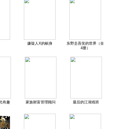
嫌疑人X的献身
东野圭吾笑的世界（全
4册）
此有趣
家族财富管理顾问
最后的江湖戏班