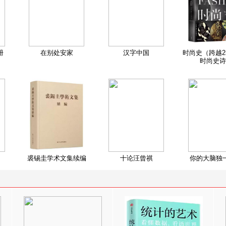
册
在别处安家
汉字中国
时尚史（跨越2
时尚史诗
裘锡圭学术文集续编
十论汪曾祺
你的大脑独