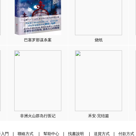
巴塞罗那谋杀案
烧纸
非洲火山群岛行医记
禾安·完结篇
手入門
|
聯絡方式
|
幫助中心
|
找書說明
|
送貨方式
|
付款方式