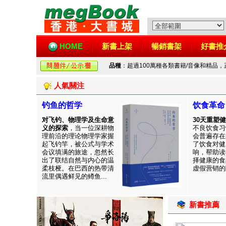
HOME
新書上架
暢銷書架
好書推
品種
：超過100萬種各類書籍/音像和精品
人氣關注
钓鱼的哲学
饮食革命
对飞钓、物理学及生命意
30天重塑
义的探索
，当一位深耕物
不良饮食习
理前沿的理论物理学家握
会普遍存在
起飞钓竿，被公式与学术
了饮食对健
会议填满的旅途，忽然长
响，帮助读
出了联结自然与内心的温
择健康的食
柔枝桠。在巴西的热带清
虚假营销的陷
流里偶遇鲜见的鳟鱼...
新書推薦