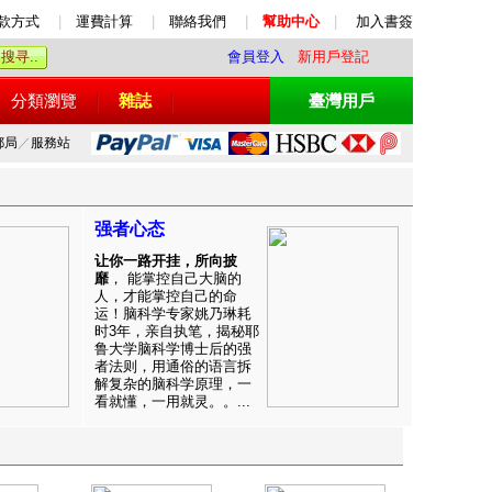
款方式
|
運費計算
|
聯絡我們
|
幫助中心
|
加入書簽
會員登入
新用戶登記
分類瀏覽
雜誌
臺灣用戶
郵局
／
服務站
强者心态
让你一路开挂，所向披
靡
， 能掌控自己大脑的
人，才能掌控自己的命
运！脑科学专家姚乃琳耗
时3年，亲自执笔，揭秘耶
鲁大学脑科学博士后的强
者法则，用通俗的语言拆
解复杂的脑科学原理，一
看就懂，一用就灵。。...