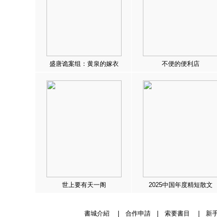
盛唐诡案组：黄泉的嫁衣
不便的便利店
世上要有天一阁
2025中国年度精短散文
書城介紹
|
合作申請
|
索要書目
|
新