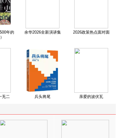
500年的
余华2026全新演讲集
2026政策热点面对面
）
一无二
兵头将尾
亲爱的波伏瓦