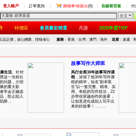
登入帳戶
|
訂單查詢
|
購物車/收銀台
(0)
|
在線留言板
|
付
介
特價區
會員書架精選
月讀
2025年度TOP
，正品正價，放心網購，悭钱省心
服務
：香港
／
台灣
／
澳門
／
海外
送貨
：速遞
／
故事写作大师班
健康生活
。针对
风行全美30年故事写作课
惯这一当前社
程
，浓缩了他30年写作课
的问题，介绍
程的精华，知名“剧本医
康的重大影
生”以一套完整、精准、实
者学会正确选
用、有机的写作技法，22
品，防止陷入
步带你穿越创作的迷雾，
阱...
让创意进化成别人写不出
来的好故事！……...