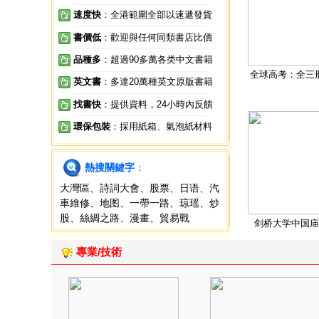
速度快
：全港範圍全部以速遞發貨
書價低
：歡迎與任何同類書店比價
品種多
：超過90多萬各类中文書籍
全球高考：全三
英文書
：多達20萬種英文原版書籍
找書快
：提供資料，24小時內反饋
環保包裝
：採用紙箱、氣泡紙材料
熱搜關鍵字
：
大灣區
、
詩詞大會
、
股票
、
日语
、
汽
車維修
、
地图
、
一帶一路
、
琼瑶
、
炒
股
、
絲綢之路
、
漫畫
、
貿易戰
剑桥大学中国庙
專業/技術