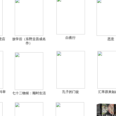
白夜行
货店
放学后（东野圭吾成名
恶意
作）
科举
孔子的门徒
汇率原来如
七十二物候：顺时生活