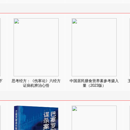
下
思考经方：《伤寒论》六经方
中国居民膳食营养素参考摄入
证病机辨治心悟
量（2023版）