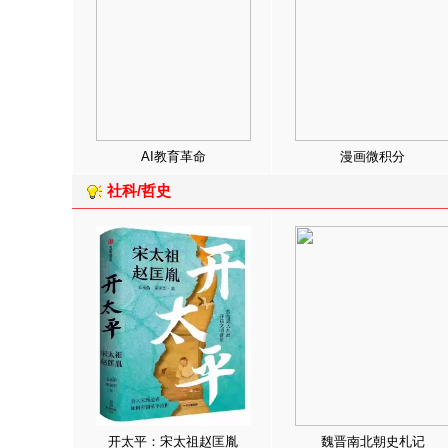
AI教育革命
漫画微积分
社科/哲史
开太平：宋太祖赵匡胤
魏晋南北朝史札记