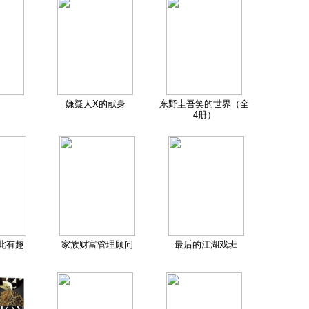
嫌疑人X的献身
东野圭吾笑的世界（全
4册）
此有趣
家族财富管理顾问
最后的江湖戏班