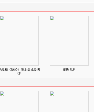
王叔和《脉经》版本集成及考
董氏儿科
证