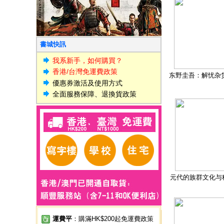
書城快訊
我系新手，如何購買？
香港/台灣免運費政策
东野圭吾：解忧杂
優惠券激活及使用方式
全面服務保障、退換貨政策
元代的族群文化与
運費平
：購滿HK$200起免運費政策