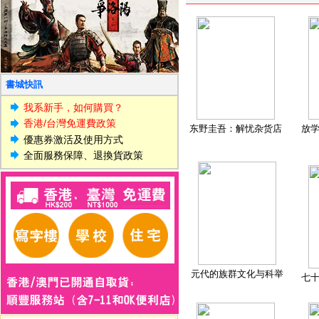
書城快訊
我系新手，如何購買？
香港/台灣免運費政策
东野圭吾：解忧杂货店
放
優惠券激活及使用方式
全面服務保障、退換貨政策
元代的族群文化与科举
七