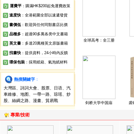
運費平
：購滿HK$200起免運費政策
速度快
：全港範圍全部以速遞發貨
書價低
：歡迎與任何同類書店比價
品種多
：超過90多萬各类中文書籍
全球高考：全三册
英文書
：多達20萬種英文原版書籍
找書快
：提供資料，24小時內反饋
環保包裝
：採用紙箱、氣泡紙材料
熱搜關鍵字
：
大灣區
、
詩詞大會
、
股票
、
日语
、
汽
車維修
、
地图
、
一帶一路
、
琼瑶
、
炒
股
、
絲綢之路
、
漫畫
、
貿易戰
剑桥大学中国庙
裘
專業/技術