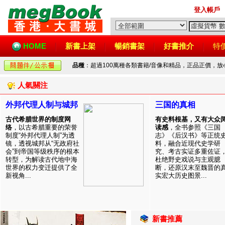
登入帳戶
HOME
新書上架
暢銷書架
好書推介
特
品種
：超過100萬種各類書籍/音像和精品，正品正價，
人氣關注
外邦代理人制与城邦
三国的真相
古代希腊世界的制度网
有史料根基，又有大众
络
，以古希腊重要的荣誉
读感
，全书参照《三国
制度“外邦代理人制”为透
志》《后汉书》等正统
镜，透视城邦从“无政府社
料，融合近现代史学研
会”到帝国等级秩序的根本
究、考古实证多重佐证
转型，为解读古代地中海
杜绝野史戏说与主观臆
世界的权力变迁提供了全
断，还原汉末至魏晋的
新视角...
实宏大历史图景...
新書推薦