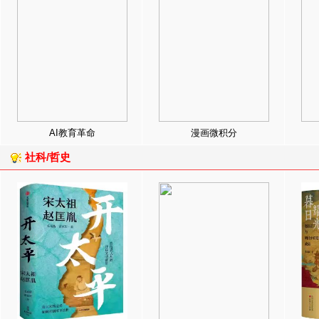
AI教育革命
漫画微积分
社科/哲史