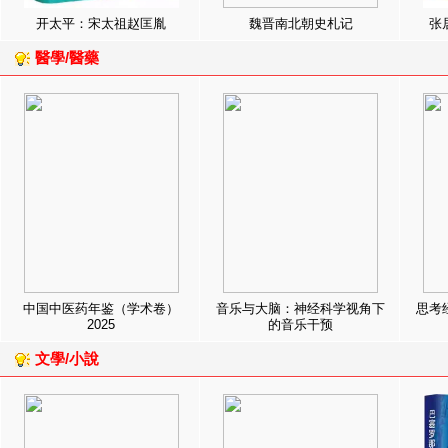
开太平：宋太祖赵匡胤
魏晋南北朝史札记
张
醫學/醫藥
中国中医药年鉴（学术卷）
音乐与大脑：神经科学视角下
思考
2025
的音乐干预
文學/小說