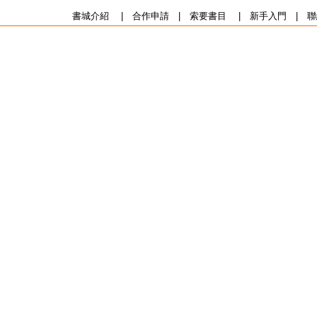
書城介紹
|
合作申請
|
索要書目
|
新手入門
|
聯