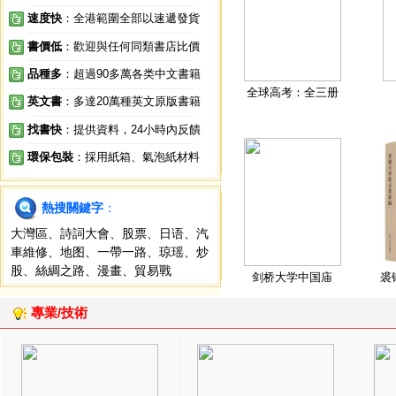
速度快
：全港範圍全部以速遞發貨
書價低
：歡迎與任何同類書店比價
品種多
：超過90多萬各类中文書籍
全球高考：全三册
英文書
：多達20萬種英文原版書籍
找書快
：提供資料，24小時內反饋
環保包裝
：採用紙箱、氣泡紙材料
熱搜關鍵字
：
大灣區
、
詩詞大會
、
股票
、
日语
、
汽
車維修
、
地图
、
一帶一路
、
琼瑶
、
炒
股
、
絲綢之路
、
漫畫
、
貿易戰
剑桥大学中国庙
裘
專業/技術