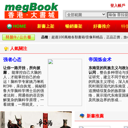
登入帳戶
HOME
新書上架
暢銷書架
好書推介
特
品種
：超過100萬種各類書籍/音像和精品，正品正價，
人氣關注
强者心态
帝国炼金术
让你一路开挂，所向披
东南亚的民族主义与政
靡
， 能掌控自己大脑的
认同
，整合多种理论与
人，才能掌控自己的命
证研究，建立不同于欧
运！脑科学专家姚乃琳耗
的民族主义理论，深入
时3年，亲自执笔，揭秘耶
民时期至现代的东南亚
鲁大学脑科学博士后的强
追溯错综复杂的族群脉
者法则，用通俗的语言拆
络，展示现代东南亚国
解复杂的脑科学原理，一
及民族边界的形成...
看就懂，一用就灵。。...
新書推薦