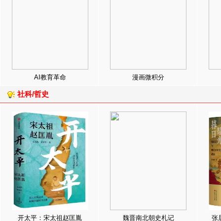
AI教育革命
漫画微积分
社科/哲史
开太平：宋太祖赵匡胤
魏晋南北朝史札记
张