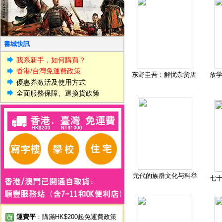
書城快訊
我系新手，如何購買？
香港/台灣免運費政策
东野圭吾：解忧杂货店
放
優惠券激活及使用方式
全面服務保障、退換貨政策
元代的族群文化与科举
七
運費平
：購滿HK$200起免運費政策