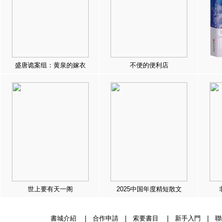
盛唐诡案组：黄泉的嫁衣
不便的便利店
世上要有天一阁
2025中国年度精短散文
書城介紹
|
合作申請
|
索要書目
|
新手入門
|
聯