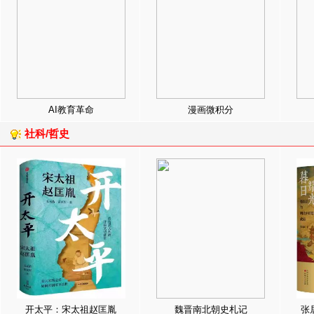
AI教育革命
漫画微积分
社科/哲史
开太平：宋太祖赵匡胤
魏晋南北朝史札记
张