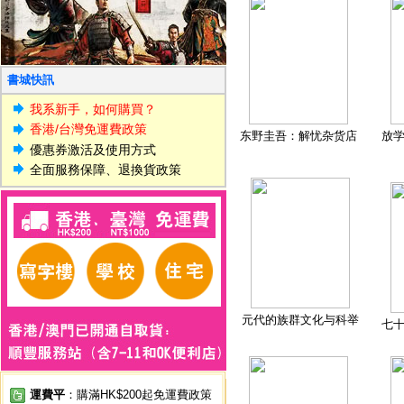
書城快訊
我系新手，如何購買？
香港/台灣免運費政策
东野圭吾：解忧杂货店
放
優惠券激活及使用方式
全面服務保障、退換貨政策
元代的族群文化与科举
七
運費平
：購滿HK$200起免運費政策