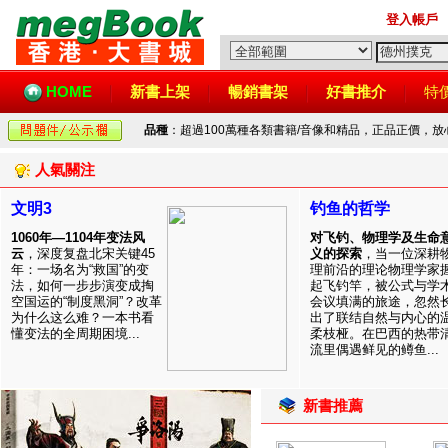
登入帳戶
HOME
新書上架
暢銷書架
好書推介
特
品種
：超過100萬種各類書籍/音像和精品，正品正價，
人氣關注
文明3
钓鱼的哲学
1060年—1104年变法风
对飞钓、物理学及生命
云
，深度复盘北宋关键45
义的探索
，当一位深耕
年：一场名为“救国”的变
理前沿的理论物理学家
法，如何一步步演变成掏
起飞钓竿，被公式与学
空国运的“制度黑洞”？改革
会议填满的旅途，忽然
为什么这么难？一本书看
出了联结自然与内心的
懂变法的全周期困境...
柔枝桠。在巴西的热带
流里偶遇鲜见的鳟鱼...
新書推薦