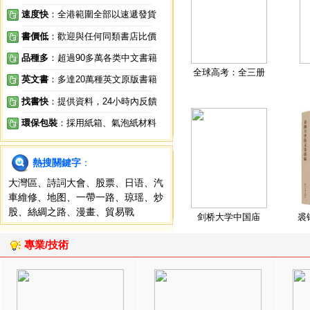
速度快
：全港範圍全部以速遞發貨
書價低
：歡迎與任何同類書店比價
品種多
：超過90多萬各类中文書籍
全球高考：全三册
英文書
：多達20萬種英文原版書籍
找書快
：提供資料，24小時內反饋
環保包裝
：採用紙箱、氣泡紙材料
熱搜關鍵字
：
大灣區
、
詩詞大會
、
股票
、
日语
、
汽
車維修
、
地图
、
一帶一路
、
琼瑶
、
炒
股
、
絲綢之路
、
漫畫
、
貿易戰
剑桥大学中国庙
裘
專業/技術