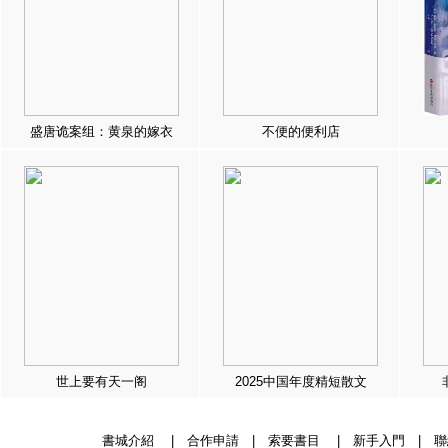
盛唐诡案组：黄泉的嫁衣
不便的便利店
世上要有天一阁
2025中国年度精短散文
書城介紹
|
合作申請
|
索要書目
|
新手入門
|
聯