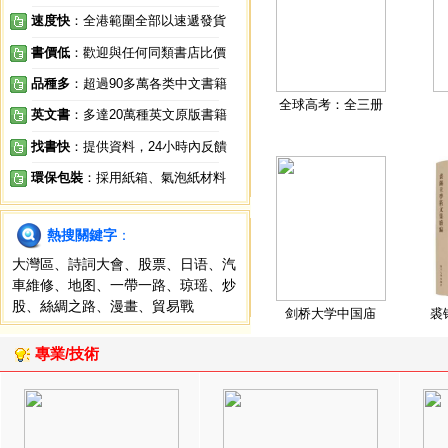
速度快
：全港範圍全部以速遞發貨
書價低
：歡迎與任何同類書店比價
品種多
：超過90多萬各类中文書籍
全球高考：全三册
英文書
：多達20萬種英文原版書籍
找書快
：提供資料，24小時內反饋
環保包裝
：採用紙箱、氣泡紙材料
熱搜關鍵字
：
大灣區
、
詩詞大會
、
股票
、
日语
、
汽
車維修
、
地图
、
一帶一路
、
琼瑶
、
炒
股
、
絲綢之路
、
漫畫
、
貿易戰
剑桥大学中国庙
裘
專業/技術