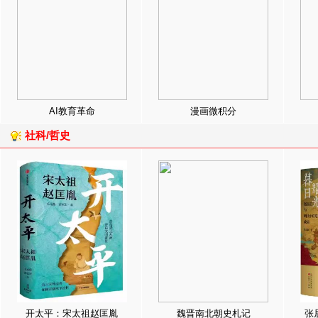
AI教育革命
漫画微积分
社科/哲史
开太平：宋太祖赵匡胤
魏晋南北朝史札记
张