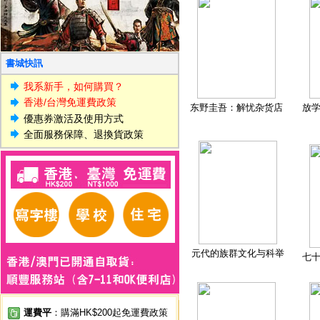
書城快訊
我系新手，如何購買？
香港/台灣免運費政策
东野圭吾：解忧杂货店
放
優惠券激活及使用方式
全面服務保障、退換貨政策
元代的族群文化与科举
七
運費平
：購滿HK$200起免運費政策