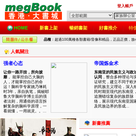
登入帳戶
HOME
新書上架
暢銷書架
好書推介
特
品種
：超過100萬種各類書籍/音像和精品，正品正價，
人氣關注
强者心态
帝国炼金术
让你一路开挂，所向披
东南亚的民族主义与政
靡
， 能掌控自己大脑的
认同
，整合多种理论与
人，才能掌控自己的命
证研究，建立不同于欧
运！脑科学专家姚乃琳耗
的民族主义理论，深入
时3年，亲自执笔，揭秘耶
民时期至现代的东南亚
鲁大学脑科学博士后的强
追溯错综复杂的族群脉
者法则，用通俗的语言拆
络，展示现代东南亚国
解复杂的脑科学原理，一
及民族边界的形成...
看就懂，一用就灵。。...
新書推薦