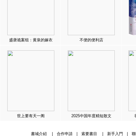
盛唐诡案组：黄泉的嫁衣
不便的便利店
世上要有天一阁
2025中国年度精短散文
書城介紹
|
合作申請
|
索要書目
|
新手入門
|
聯