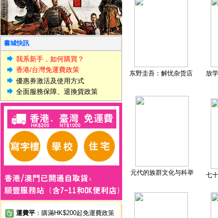
書城快訊
我系新手，如何購買？
香港/台灣免運費政策
东野圭吾：解忧杂货店
放
優惠券激活及使用方式
全面服務保障、退換貨政策
元代的族群文化与科举
七
運費平
：購滿HK$200起免運費政策