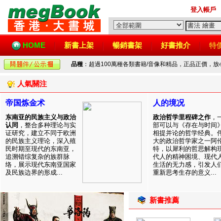
登入帳戶
HOME
新書上架
暢銷書架
好書推介
特
品種
：超過100萬種各類書籍/音像和精品，正品正價，
人氣關注
帝国炼金术
人的境况
东南亚的民族主义与政治
政治哲学里程碑之作
，
认同
，整合多种理论与实
部可以与《存在与时间
证研究，建立不同于欧洲
相提并论的哲学经典。
的民族主义理论，深入殖
大的政治哲学家之一阿
民时期至现代的东南亚，
特，以犀利的哲思解构
追溯错综复杂的族群脉
代人的精神困境、现代
络，展示现代东南亚国家
生活的无力感，引发人
及民族边界的形成...
重新思考生存的意义...
新書推薦