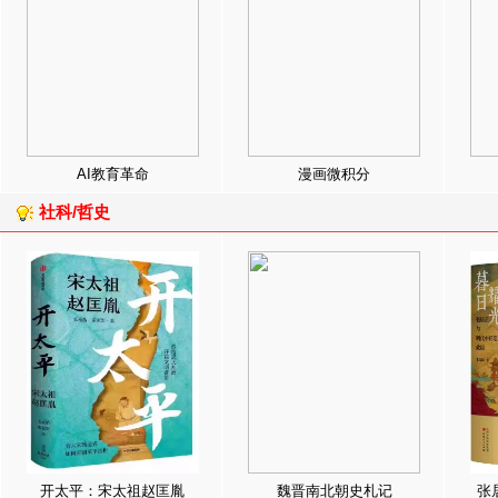
AI教育革命
漫画微积分
社科/哲史
开太平：宋太祖赵匡胤
魏晋南北朝史札记
张