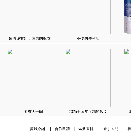
盛唐诡案组：黄泉的嫁衣
不便的便利店
世上要有天一阁
2025中国年度精短散文
書城介紹
|
合作申請
|
索要書目
|
新手入門
|
聯