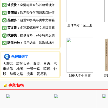
速度快
：全港範圍全部以速遞發貨
書價低
：歡迎與任何同類書店比價
品種多
：超過90多萬各类中文書籍
全球高考：全三册
英文書
：多達20萬種英文原版書籍
找書快
：提供資料，24小時內反饋
環保包裝
：採用紙箱、氣泡紙材料
熱搜關鍵字
：
大灣區
、
詩詞大會
、
股票
、
日语
、
汽
車維修
、
地图
、
一帶一路
、
琼瑶
、
炒
股
、
絲綢之路
、
漫畫
、
貿易戰
剑桥大学中国庙
裘
專業/技術