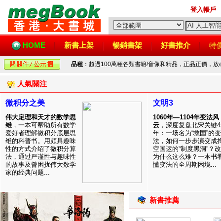
登入帳戶
HOME
新書上架
暢銷書架
好書推介
特
品種
：超過100萬種各類書籍/音像和精品，正品正價，
人氣關注
微积分之美
文明3
伟大定理和天才的数学思
1060年—1104年变法风
维
，一本可帮助所有数学
云
，深度复盘北宋关键4
爱好者理解微积分底层思
年：一场名为“救国”的变
维的科普书。用颇具趣味
法，如何一步步演变成
性的方式介绍了微积分算
空国运的“制度黑洞”？
法，通过严谨性与趣味性
为什么这么难？一本书
的故事及曾困扰伟大数学
懂变法的全周期困境...
家的经典问题...
新書推薦