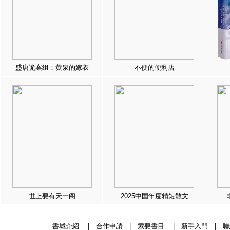
盛唐诡案组：黄泉的嫁衣
不便的便利店
世上要有天一阁
2025中国年度精短散文
書城介紹
|
合作申請
|
索要書目
|
新手入門
|
聯