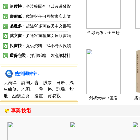
速度快
：全港範圍全部以速遞發貨
書價低
：歡迎與任何同類書店比價
品種多
：超過90多萬各类中文書籍
全球高考：全三册
英文書
：多達20萬種英文原版書籍
找書快
：提供資料，24小時內反饋
環保包裝
：採用紙箱、氣泡紙材料
熱搜關鍵字
：
大灣區
、
詩詞大會
、
股票
、
日语
、
汽
車維修
、
地图
、
一帶一路
、
琼瑶
、
炒
股
、
絲綢之路
、
漫畫
、
貿易戰
剑桥大学中国庙
裘
專業/技術