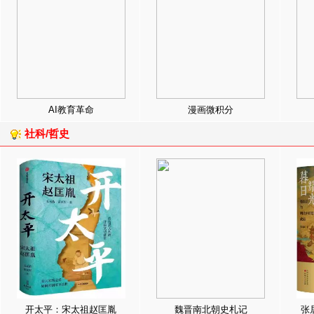
AI教育革命
漫画微积分
社科/哲史
开太平：宋太祖赵匡胤
魏晋南北朝史札记
张