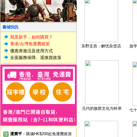
書城快訊
我系新手，如何購買？
香港/台灣免運費政策
东野圭吾：解忧杂货店
放
優惠券激活及使用方式
全面服務保障、退換貨政策
元代的族群文化与科举
七
運費平
：購滿HK$200起免運費政策