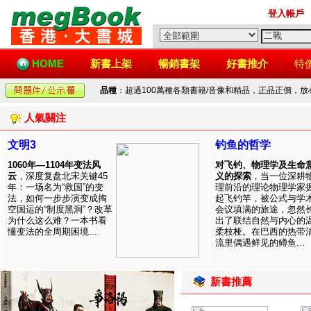
登入帳戶
HOME
新書上架
暢銷書架
好書推介
特
品種
：超過100萬種各類書籍/音像和精品，正品正價，
人氣關注
文明3
钓鱼的哲学
1060年—1104年变法风
对飞钓、物理学及生命
云
，深度复盘北宋关键45
义的探索
，当一位深耕
年：一场名为“救国”的变
理前沿的理论物理学家
法，如何一步步演变成掏
起飞钓竿，被公式与学
空国运的“制度黑洞”？改革
会议填满的旅途，忽然
为什么这么难？一本书看
出了联结自然与内心的
懂变法的全周期困境...
柔枝桠。在巴西的热带
流里偶遇鲜见的鳟鱼...
新書推薦