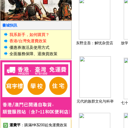
書城快訊
我系新手，如何購買？
香港/台灣免運費政策
东野圭吾：解忧杂货店
放
優惠券激活及使用方式
全面服務保障、退換貨政策
元代的族群文化与科举
七
運費平
：購滿HK$200起免運費政策