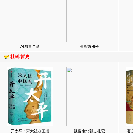
AI教育革命
漫画微积分
社科/哲史
开太平：宋太祖赵匡胤
魏晋南北朝史札记
张