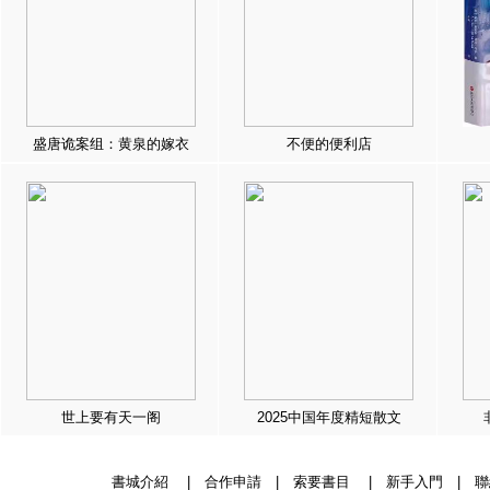
盛唐诡案组：黄泉的嫁衣
不便的便利店
世上要有天一阁
2025中国年度精短散文
書城介紹
|
合作申請
|
索要書目
|
新手入門
|
聯