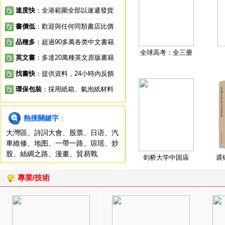
速度快
：全港範圍全部以速遞發貨
書價低
：歡迎與任何同類書店比價
品種多
：超過90多萬各类中文書籍
全球高考：全三册
英文書
：多達20萬種英文原版書籍
找書快
：提供資料，24小時內反饋
環保包裝
：採用紙箱、氣泡紙材料
熱搜關鍵字
：
大灣區
、
詩詞大會
、
股票
、
日语
、
汽
車維修
、
地图
、
一帶一路
、
琼瑶
、
炒
股
、
絲綢之路
、
漫畫
、
貿易戰
剑桥大学中国庙
裘
專業/技術