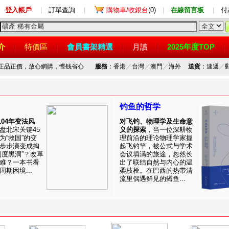
登入帳戶
|
訂單查詢
|
購物車/收銀台
(0)
|
在線留言板
|
付
介
特價區
會員書架精選
月讀
2025年度TOP
，正品正價，放心網購，悭钱省心
服務
：香港
／
台灣
／
澳門
／
海外
送貨
：速遞
／
钓鱼的哲学
1104年变法风
对飞钓、物理学及生命意
盘北宋关键45
义的探索
，当一位深耕物
为“救国”的变
理前沿的理论物理学家握
步步演变成掏
起飞钓竿，被公式与学术
制度黑洞”？改革
会议填满的旅途，忽然长
难？一本书看
出了联结自然与内心的温
期困境...
柔枝桠。在巴西的热带清
流里偶遇鲜见的鳟鱼...