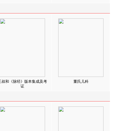
王叔和《脉经》版本集成及考
董氏儿科
证