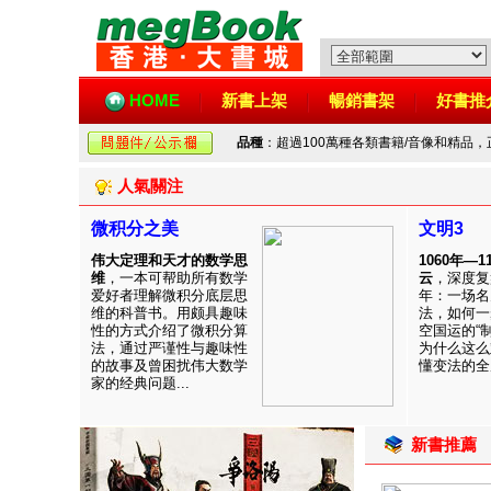
HOME
新書上架
暢銷書架
好書推
品種
：超過100萬種各類書籍/音像和精品
人氣關注
微积分之美
文明3
伟大定理和天才的数学思
1060年—
维
，一本可帮助所有数学
云
，深度复
爱好者理解微积分底层思
年：一场名
维的科普书。用颇具趣味
法，如何一
性的方式介绍了微积分算
空国运的“
法，通过严谨性与趣味性
为什么这么
的故事及曾困扰伟大数学
懂变法的全周
家的经典问题...
新書推薦