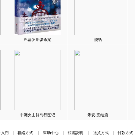
巴塞罗那谋杀案
烧纸
非洲火山群岛行医记
禾安·完结篇
手入門
|
聯絡方式
|
幫助中心
|
找書說明
|
送貨方式
|
付款方式