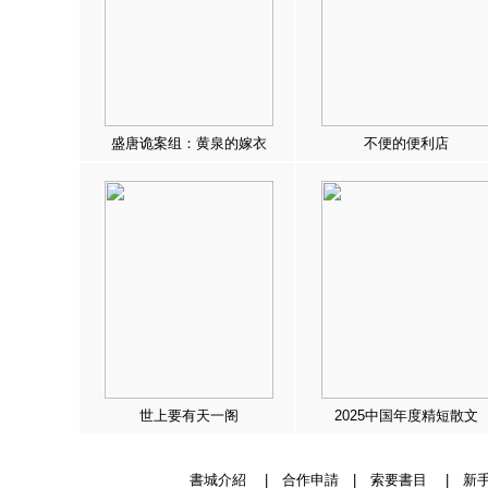
盛唐诡案组：黄泉的嫁衣
不便的便利店
世上要有天一阁
2025中国年度精短散文
書城介紹
|
合作申請
|
索要書目
|
新