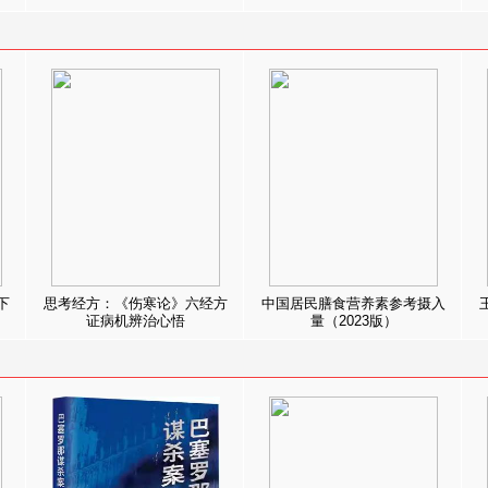
下
思考经方：《伤寒论》六经方
中国居民膳食营养素参考摄入
证病机辨治心悟
量（2023版）