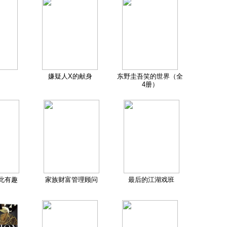
嫌疑人X的献身
东野圭吾笑的世界（全
4册）
此有趣
家族财富管理顾问
最后的江湖戏班