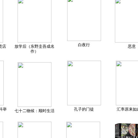
白夜行
货店
放学后（东野圭吾成名
恶意
作）
科举
孔子的门徒
汇率原来如
七十二物候：顺时生活