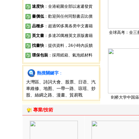
速度快
：全港範圍全部以速遞發貨
書價低
：歡迎與任何同類書店比價
品種多
：超過90多萬各类中文書籍
全球高考：全三
英文書
：多達20萬種英文原版書籍
找書快
：提供資料，24小時內反饋
環保包裝
：採用紙箱、氣泡紙材料
熱搜關鍵字
：
大灣區
、
詩詞大會
、
股票
、
日语
、
汽
車維修
、
地图
、
一帶一路
、
琼瑶
、
炒
股
、
絲綢之路
、
漫畫
、
貿易戰
剑桥大学中国庙
專業/技術