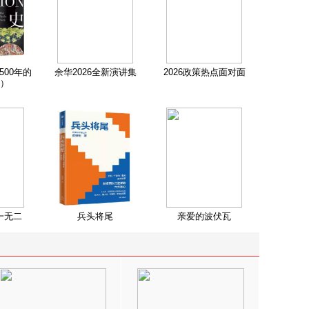
500年的
余华2026全新演讲集
2026政策热点面对面
）
一无二
兵头将尾
亲爱的波伏瓦