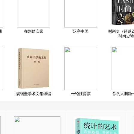
册
在别处安家
汉字中国
时尚史（跨越2
时尚史诗
裘锡圭学术文集续编
十论汪曾祺
你的大脑独