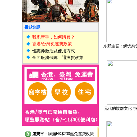
書城快訊
我系新手，如何購買？
香港/台灣免運費政策
东野圭吾：解忧杂
優惠券激活及使用方式
全面服務保障、退換貨政策
元代的族群文化与
運費平
：購滿HK$200起免運費政策