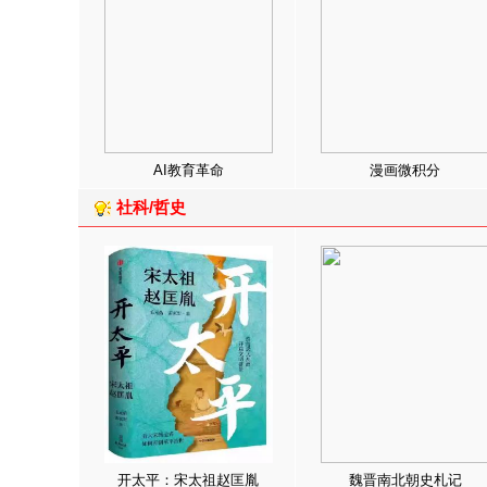
AI教育革命
漫画微积分
社科/哲史
开太平：宋太祖赵匡胤
魏晋南北朝史札记