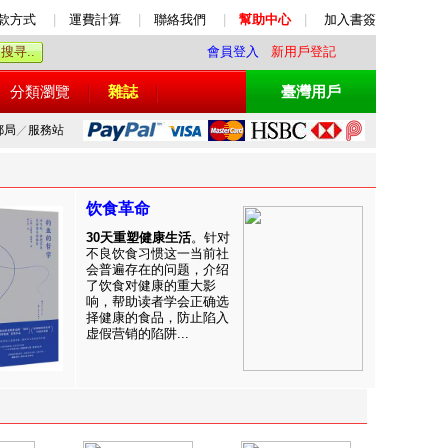
款方式
|
運費計算
|
聯絡我們
|
幫助中心
|
加入書簽
會員登入
新用戶登記
分類瀏覽
雜誌
臺灣用戶
郵局
／
服務站
饮食革命
30天重塑健康生活
。针对
不良饮食习惯这一当前社
会普遍存在的问题，介绍
了饮食对健康的重大影
响，帮助读者学会正确选
择健康的食品，防止陷入
虚假营销的陷阱...