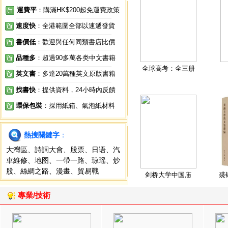
運費平
：購滿HK$200起免運費政策
速度快
：全港範圍全部以速遞發貨
書價低
：歡迎與任何同類書店比價
品種多
：超過90多萬各类中文書籍
全球高考：全三册
英文書
：多達20萬種英文原版書籍
找書快
：提供資料，24小時內反饋
環保包裝
：採用紙箱、氣泡紙材料
熱搜關鍵字
：
大灣區
、
詩詞大會
、
股票
、
日语
、
汽
車維修
、
地图
、
一帶一路
、
琼瑶
、
炒
股
、
絲綢之路
、
漫畫
、
貿易戰
剑桥大学中国庙
裘
專業/技術