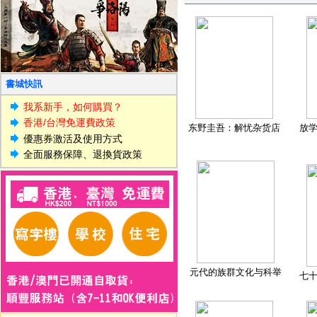
書城快訊
我系新手，如何購買？
香港/台灣免運費政策
东野圭吾：解忧杂货店
放
優惠券激活及使用方式
全面服務保障、退換貨政策
元代的族群文化与科举
七