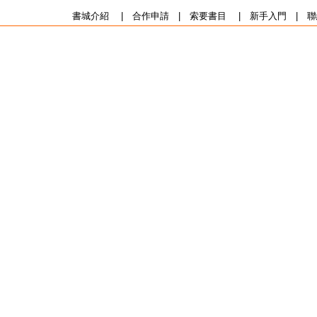
書城介紹
|
合作申請
|
索要書目
|
新手入門
|
聯