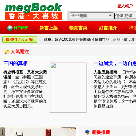
登入帳戶
HOME
新書上架
暢銷書架
好書推介
特
品種
：超過100萬種各類書籍/音像和精品，正品正價，
人氣關注
三国的真相
一边崩溃，一边自
有史料根基，又有大众阅
人生应急指南
， 日常情
读感
，全书参照《三国
问题的速查手册，向朋
志》《后汉书》等正统史
表达关心的礼物书：不
料，融合近现代史学研
安慰人没关系，史密斯
究、考古实证多重佐证，
士就是你的治愈系嘴替
杜绝野史戏说与主观臆
耐死型人格修炼指南：
断，还原汉末至魏晋的真
易崩溃没关系，这本书
实宏大历史图景...
你容易自愈...
新書推薦