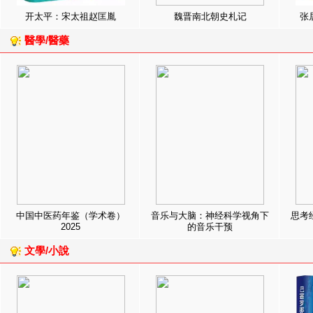
开太平：宋太祖赵匡胤
魏晋南北朝史札记
张
醫學/醫藥
中国中医药年鉴（学术卷）
音乐与大脑：神经科学视角下
思考
2025
的音乐干预
文學/小說