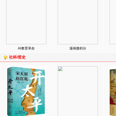
AI教育革命
漫画微积分
社科/哲史