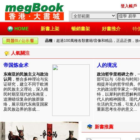
登入帳戶
HOME
新書上架
暢銷書架
好書推介
特
品種
：超過100萬種各類書籍/音像和精品，正品正價，
人氣關注
帝国炼金术
人的境况
东南亚的民族主义与政治
政治哲学里程碑之作
，
认同
，整合多种理论与实
部可以与《存在与时间
证研究，建立不同于欧洲
相提并论的哲学经典。
的民族主义理论，深入殖
大的政治哲学家之一阿
民时期至现代的东南亚，
特，以犀利的哲思解构
追溯错综复杂的族群脉
代人的精神困境、现代
络，展示现代东南亚国家
生活的无力感，引发人
及民族边界的形成...
重新思考生存的意义...
新書推薦