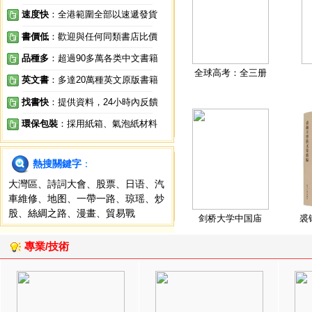
速度快
：全港範圍全部以速遞發貨
書價低
：歡迎與任何同類書店比價
品種多
：超過90多萬各类中文書籍
全球高考：全三册
英文書
：多達20萬種英文原版書籍
找書快
：提供資料，24小時內反饋
環保包裝
：採用紙箱、氣泡紙材料
熱搜關鍵字
：
大灣區
、
詩詞大會
、
股票
、
日语
、
汽
車維修
、
地图
、
一帶一路
、
琼瑶
、
炒
股
、
絲綢之路
、
漫畫
、
貿易戰
剑桥大学中国庙
裘
專業/技術