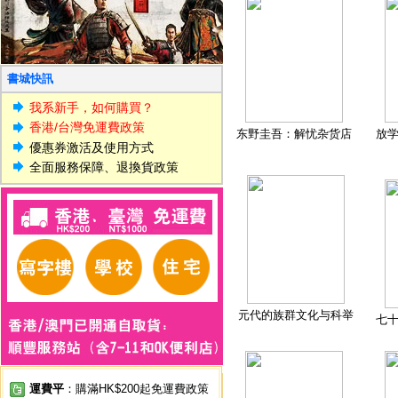
書城快訊
我系新手，如何購買？
香港/台灣免運費政策
东野圭吾：解忧杂货店
放
優惠券激活及使用方式
全面服務保障、退換貨政策
元代的族群文化与科举
七
運費平
：購滿HK$200起免運費政策