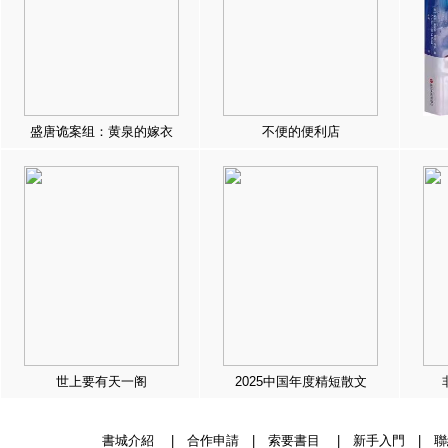
盛唐诡案组：黄泉的嫁衣
不便的便利店
世上要有天一阁
2025中国年度精短散文
書城介紹
|
合作申請
|
索要書目
|
新手入門
|
聯