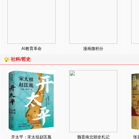
AI教育革命
漫画微积分
社科/哲史
开太平：宋太祖赵匡胤
魏晋南北朝史札记
张