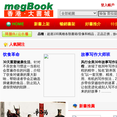
登入帳戶
HOME
新書上架
暢銷書架
好書推介
特
品種
：超過100萬種各類書籍/音像和精品，正品正價，
人氣關注
饮食革命
故事写作大师班
30天重塑健康生活
。针对
风行全美30年故事写作
不良饮食习惯这一当前社
程
，浓缩了他30年写作
会普遍存在的问题，介绍
程的精华，知名“剧本医
了饮食对健康的重大影
生”以一套完整、精准、
响，帮助读者学会正确选
用、有机的写作技法，2
择健康的食品，防止陷入
步带你穿越创作的迷雾
虚假营销的陷阱...
让创意进化成别人写不
来的好故事！……...
新書推薦