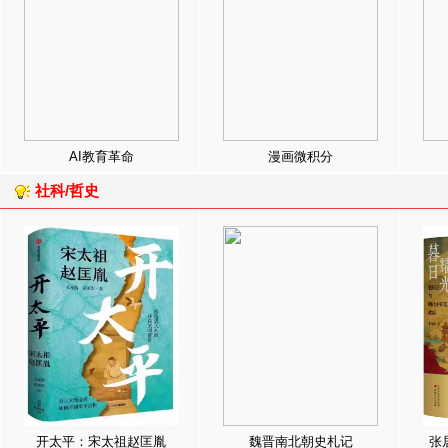
AI教育革命
漫画微积分
社科/哲史
开太平：宋太祖赵匡胤
魏晋南北朝史札记
张