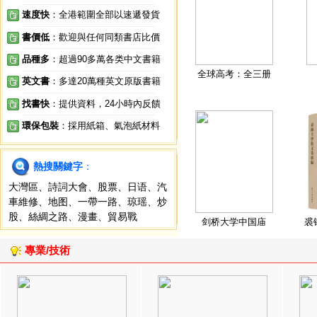
速度快
：全港範圍全部以速遞發貨
書價低
：歡迎與任何同類書店比價
品種多
：超過90多萬各类中文書籍
全球高考：全三册
英文書
：多達20萬種英文原版書籍
找書快
：提供資料，24小時內反饋
環保包裝
：採用紙箱、氣泡紙材料
熱搜關鍵字
：
大灣區
、
詩詞大會
、
股票
、
日语
、
汽
車維修
、
地图
、
一帶一路
、
琼瑶
、
炒
股
、
絲綢之路
、
漫畫
、
貿易戰
剑桥大学中国庙
裘
專業/技術