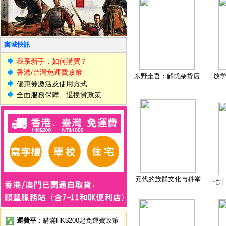
書城快訊
我系新手，如何購買？
香港/台灣免運費政策
东野圭吾：解忧杂货店
放
優惠券激活及使用方式
全面服務保障、退換貨政策
元代的族群文化与科举
七
運費平
：購滿HK$200起免運費政策