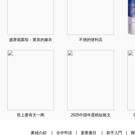
盛唐诡案组：黄泉的嫁衣
不便的便利店
世上要有天一阁
2025中国年度精短散文
書城介紹
|
合作申請
|
索要書目
|
新手入門
|
聯