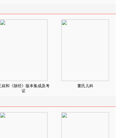
王叔和《脉经》版本集成及考
董氏儿科
证