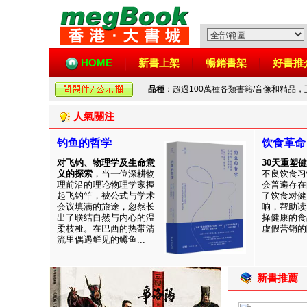
HOME
新書上架
暢銷書架
好書推
品種
：超過100萬種各類書籍/音像和精品
人氣關注
钓鱼的哲学
饮食革命
对飞钓、物理学及生命意
30天重塑
义的探索
，当一位深耕物
不良饮食习
理前沿的理论物理学家握
会普遍存在
起飞钓竿，被公式与学术
了饮食对健
会议填满的旅途，忽然长
响，帮助读
出了联结自然与内心的温
择健康的食
柔枝桠。在巴西的热带清
虚假营销的陷
流里偶遇鲜见的鳟鱼...
新書推薦