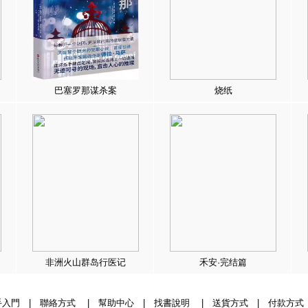
巴塞罗那谋杀案
烧纸
非洲火山群岛行医记
禾安·完结篇
手入門
|
聯絡方式
|
幫助中心
|
找書說明
|
送貨方式
|
付款方式