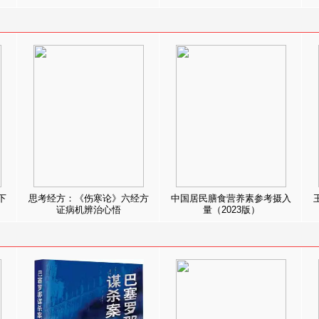
下
思考经方：《伤寒论》六经方
中国居民膳食营养素参考摄入
证病机辨治心悟
量（2023版）