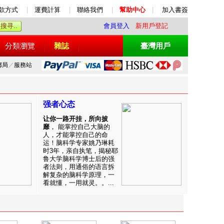
款方式
|
運費計算
|
聯絡我們
|
幫助中心
|
加入書簽
會員登入
新用戶登記
分類瀏覽
雜誌
臺灣用戶
郵局
／
服務站
强者心态
让你一路开挂，所向披
靡
， 能掌控自己大脑的
人，才能掌控自己的命
运！脑科学专家姚乃琳耗
时3年，亲自执笔，揭秘耶
鲁大学脑科学博士后的强
者法则，用通俗的语言拆
解复杂的脑科学原理，一
看就懂，一用就灵。。...