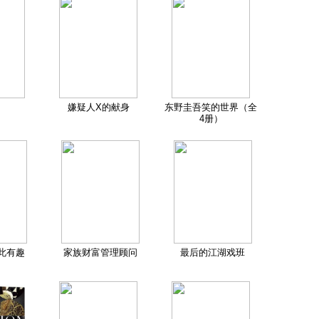
嫌疑人X的献身
东野圭吾笑的世界（全
4册）
此有趣
家族财富管理顾问
最后的江湖戏班