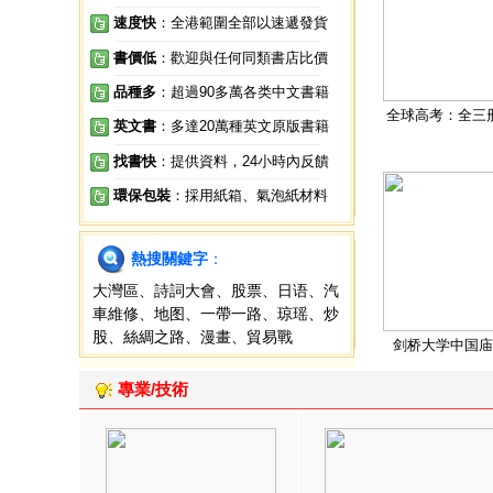
速度快
：全港範圍全部以速遞發貨
書價低
：歡迎與任何同類書店比價
品種多
：超過90多萬各类中文書籍
全球高考：全三
英文書
：多達20萬種英文原版書籍
找書快
：提供資料，24小時內反饋
環保包裝
：採用紙箱、氣泡紙材料
熱搜關鍵字
：
大灣區
、
詩詞大會
、
股票
、
日语
、
汽
車維修
、
地图
、
一帶一路
、
琼瑶
、
炒
股
、
絲綢之路
、
漫畫
、
貿易戰
剑桥大学中国庙
專業/技術