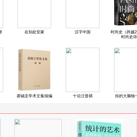
册
在别处安家
汉字中国
时尚史（跨越2
时尚史诗
裘锡圭学术文集续编
十论汪曾祺
你的大脑独