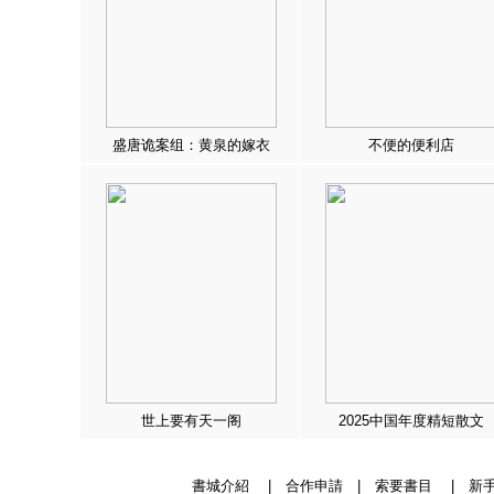
盛唐诡案组：黄泉的嫁衣
不便的便利店
世上要有天一阁
2025中国年度精短散文
書城介紹
|
合作申請
|
索要書目
|
新