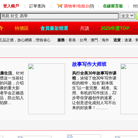
登入帳戶
|
訂單查詢
|
購物車/收銀台
(0)
|
在線留言板
|
付
介
特價區
會員書架精選
月讀
2025年度TOP
，正品正價，放心網購，悭钱省心
服務
：香港
／
台灣
／
澳門
／
海外
送貨
：速遞
／
故事写作大师班
健康生活
。针对
风行全美30年故事写作课
惯这一当前社
程
，浓缩了他30年写作课
的问题，介绍
程的精华，知名“剧本医
康的重大影
生”以一套完整、精准、实
者学会正确选
用、有机的写作技法，22
品，防止陷入
步带你穿越创作的迷雾，
阱...
让创意进化成别人写不出
来的好故事！……...