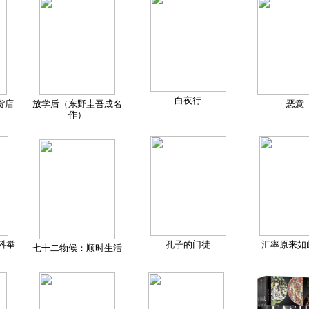
白夜行
货店
放学后（东野圭吾成名
恶意
作）
科举
孔子的门徒
汇率原来如
七十二物候：顺时生活