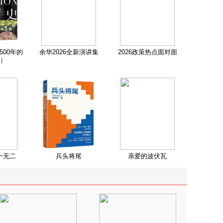
500年的
余华2026全新演讲集
2026政策热点面对面
）
一无二
兵头将尾
亲爱的波伏瓦