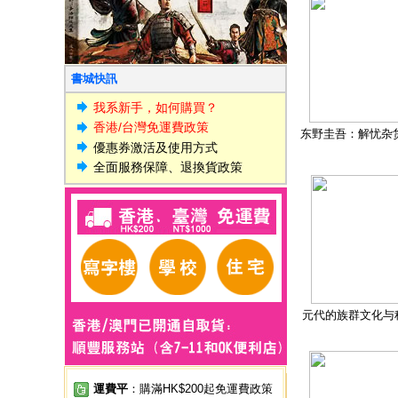
書城快訊
我系新手，如何購買？
香港/台灣免運費政策
东野圭吾：解忧杂
優惠券激活及使用方式
全面服務保障、退換貨政策
元代的族群文化与
運費平
：購滿HK$200起免運費政策