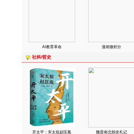
AI教育革命
漫画微积分
社科/哲史
开太平：宋太祖赵匡胤
魏晋南北朝史札记