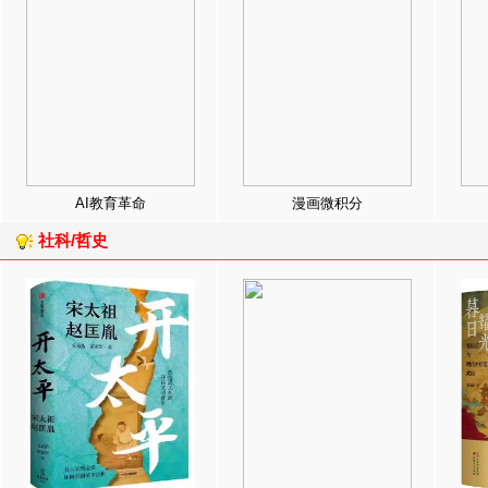
AI教育革命
漫画微积分
社科/哲史