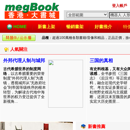
登入帳戶
HOME
新書上架
暢銷書架
好書推介
特
品種
：超過100萬種各類書籍/音像和精品，正品正價，
人氣關注
外邦代理人制与城邦
三国的真相
古代希腊世界的制度网
有史料根基，又有大众
络
，以古希腊重要的荣誉
读感
，全书参照《三国
制度“外邦代理人制”为透
志》《后汉书》等正统
镜，透视城邦从“无政府社
料，融合近现代史学研
会”到帝国等级秩序的根本
究、考古实证多重佐证
转型，为解读古代地中海
杜绝野史戏说与主观臆
世界的权力变迁提供了全
断，还原汉末至魏晋的
新视角...
实宏大历史图景...
新書推薦