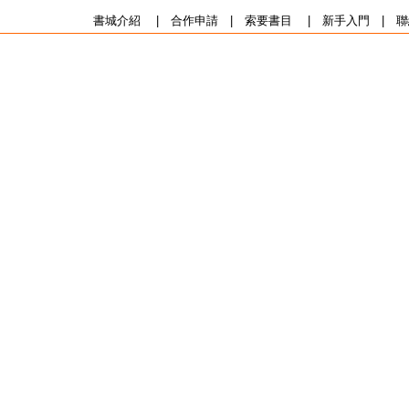
書城介紹
|
合作申請
|
索要書目
|
新手入門
|
聯