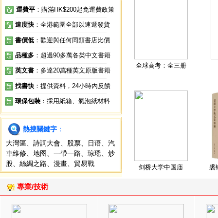
運費平
：購滿HK$200起免運費政策
速度快
：全港範圍全部以速遞發貨
書價低
：歡迎與任何同類書店比價
品種多
：超過90多萬各类中文書籍
全球高考：全三册
英文書
：多達20萬種英文原版書籍
找書快
：提供資料，24小時內反饋
環保包裝
：採用紙箱、氣泡紙材料
熱搜關鍵字
：
大灣區
、
詩詞大會
、
股票
、
日语
、
汽
車維修
、
地图
、
一帶一路
、
琼瑶
、
炒
股
、
絲綢之路
、
漫畫
、
貿易戰
剑桥大学中国庙
裘
專業/技術