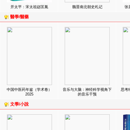
开太平：宋太祖赵匡胤
魏晋南北朝史札记
张
醫學/醫藥
中国中医药年鉴（学术卷）
音乐与大脑：神经科学视角下
思考
2025
的音乐干预
文學/小說