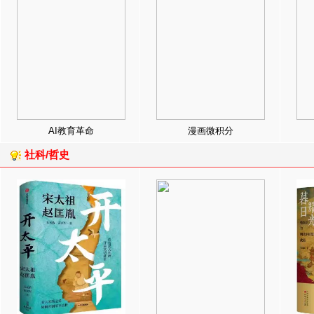
AI教育革命
漫画微积分
社科/哲史