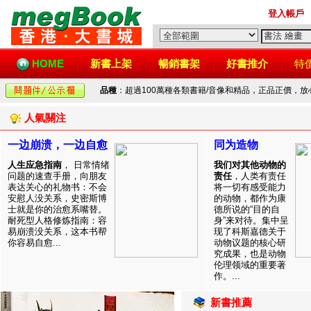
登入帳戶
HOME
新書上架
暢銷書架
好書推介
特
品種
：超過100萬種各類書籍/音像和精品，正品正價，
人氣關注
一边崩溃，一边自愈
同为造物
人生应急指南
， 日常情绪
我们对其他动物的
问题的速查手册，向朋友
责任
，人类有责任
表达关心的礼物书：不会
将一切有感受能力
安慰人没关系，史密斯博
的动物，都作为康
士就是你的治愈系嘴替。
德所说的“目的自
耐死型人格修炼指南：容
身”来对待。集中呈
易崩溃没关系，这本书帮
现了科斯嘉德关于
你容易自愈...
动物议题的核心研
究成果，也是动物
伦理领域的重要著
作。...
新書推薦