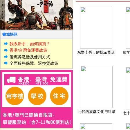
書城快訊
我系新手，如何購買？
香港/台灣免運費政策
东野圭吾：解忧杂货店
放
優惠券激活及使用方式
全面服務保障、退換貨政策
元代的族群文化与科举
七