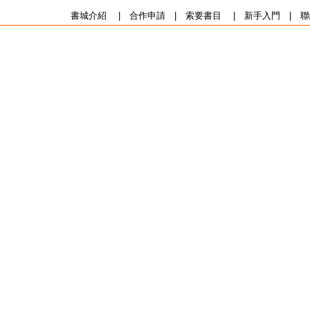
書城介紹
|
合作申請
|
索要書目
|
新手入門
|
聯