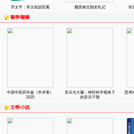
开太平：宋太祖赵匡胤
魏晋南北朝史札记
张
醫學/醫藥
中国中医药年鉴（学术卷）
音乐与大脑：神经科学视角下
思考
2025
的音乐干预
文學/小說