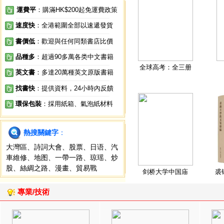
運費平
：購滿HK$200起免運費政策
速度快
：全港範圍全部以速遞發貨
書價低
：歡迎與任何同類書店比價
品種多
：超過90多萬各类中文書籍
全球高考：全三册
英文書
：多達20萬種英文原版書籍
找書快
：提供資料，24小時內反饋
環保包裝
：採用紙箱、氣泡紙材料
熱搜關鍵字
：
大灣區
、
詩詞大會
、
股票
、
日语
、
汽
車維修
、
地图
、
一帶一路
、
琼瑶
、
炒
股
、
絲綢之路
、
漫畫
、
貿易戰
剑桥大学中国庙
裘
專業/技術