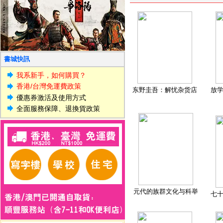
書城快訊
我系新手，如何購買？
香港/台灣免運費政策
东野圭吾：解忧杂货店
放
優惠券激活及使用方式
全面服務保障、退換貨政策
元代的族群文化与科举
七