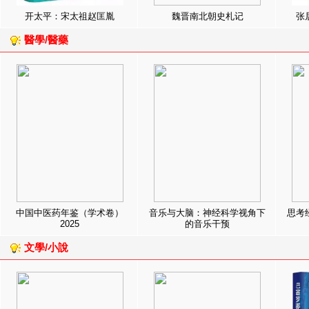
开太平：宋太祖赵匡胤
魏晋南北朝史札记
张
醫學/醫藥
中国中医药年鉴（学术卷）
音乐与大脑：神经科学视角下
思考
2025
的音乐干预
文學/小說