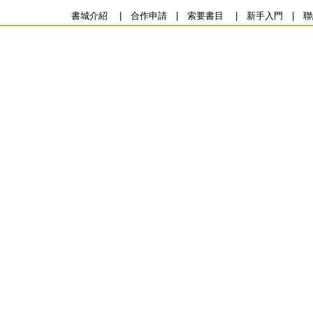
書城介紹
|
合作申請
|
索要書目
|
新手入門
|
聯