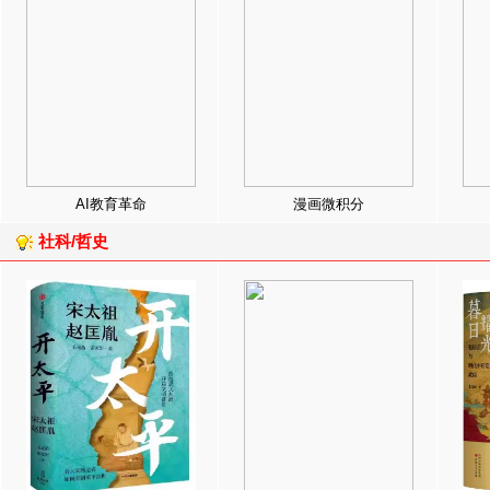
AI教育革命
漫画微积分
社科/哲史