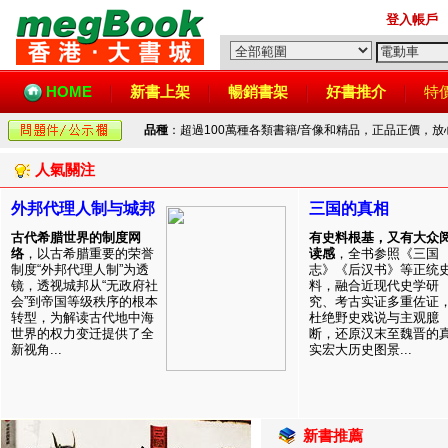
登入帳戶
HOME
新書上架
暢銷書架
好書推介
特
品種
：超過100萬種各類書籍/音像和精品，正品正價，
人氣關注
外邦代理人制与城邦
三国的真相
古代希腊世界的制度网
有史料根基，又有大众
络
，以古希腊重要的荣誉
读感
，全书参照《三国
制度“外邦代理人制”为透
志》《后汉书》等正统
镜，透视城邦从“无政府社
料，融合近现代史学研
会”到帝国等级秩序的根本
究、考古实证多重佐证
转型，为解读古代地中海
杜绝野史戏说与主观臆
世界的权力变迁提供了全
断，还原汉末至魏晋的
新视角...
实宏大历史图景...
新書推薦