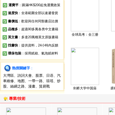
運費平
：購滿HK$200起免運費政策
速度快
：全港範圍全部以速遞發貨
書價低
：歡迎與任何同類書店比價
品種多
：超過90多萬各类中文書籍
全球高考：全三册
英文書
：多達20萬種英文原版書籍
找書快
：提供資料，24小時內反饋
環保包裝
：採用紙箱、氣泡紙材料
熱搜關鍵字
：
大灣區
、
詩詞大會
、
股票
、
日语
、
汽
車維修
、
地图
、
一帶一路
、
琼瑶
、
炒
股
、
絲綢之路
、
漫畫
、
貿易戰
剑桥大学中国庙
裘
專業/技術