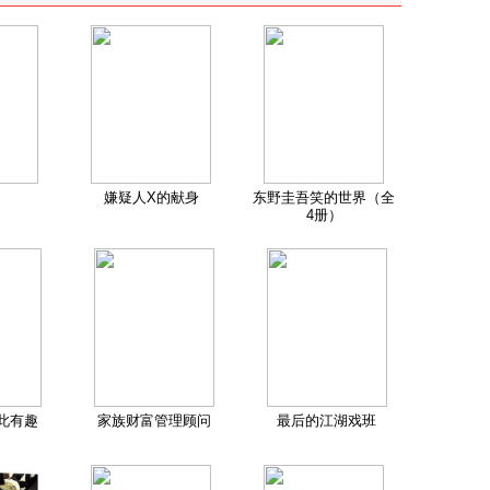
嫌疑人X的献身
东野圭吾笑的世界（全
4册）
此有趣
家族财富管理顾问
最后的江湖戏班