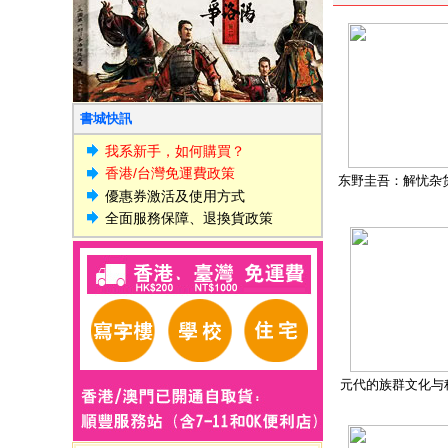
書城快訊
我系新手，如何購買？
香港/台灣免運費政策
东野圭吾：解忧杂
優惠券激活及使用方式
全面服務保障、退換貨政策
元代的族群文化与