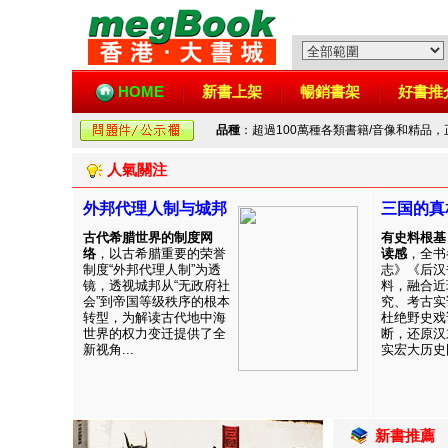
HOME
新書上架
暢銷書架
好書推
品種
：超過100萬種各類書籍/音像和精品
人氣關注
外邦代理人制与城邦
三国的真
古代希腊世界的制度网
有史料根基
络
，以古希腊重要的荣誉
读感
，全书
制度“外邦代理人制”为透
志》《后汉
镜，透视城邦从“无政府社
料，融合近
会”到帝国等级秩序的根本
究、考古实
转型，为解读古代地中海
杜绝野史戏
世界的权力变迁提供了全
断，还原汉
新视角...
实宏大历史图
新書推薦