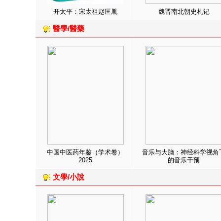
开太平：宋太祖赵匡胤
魏晋南北朝史札记
醫學/醫藥
中国中医药年鉴（学术卷）
音乐与大脑：神经科学视角
2025
的音乐干预
文學/小說