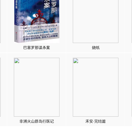
巴塞罗那谋杀案
烧纸
非洲火山群岛行医记
禾安·完结篇