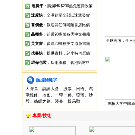
運費平
：購滿HK$200起免運費政策
速度快
：全港範圍全部以速遞發貨
書價低
：歡迎與任何同類書店比價
品種多
：超過90多萬各类中文書籍
全球高考：全三
英文書
：多達20萬種英文原版書籍
找書快
：提供資料，24小時內反饋
環保包裝
：採用紙箱、氣泡紙材料
熱搜關鍵字
：
大灣區
、
詩詞大會
、
股票
、
日语
、
汽
車維修
、
地图
、
一帶一路
、
琼瑶
、
炒
股
、
絲綢之路
、
漫畫
、
貿易戰
剑桥大学中国庙
專業/技術