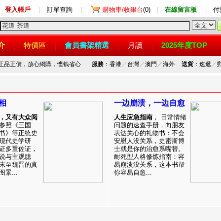
登入帳戶
|
訂單查詢
|
購物車/收銀台
(0)
|
在線留言板
|
付
介
特價區
會員書架精選
月讀
2025年度TOP
，正品正價，放心網購，悭钱省心
服務
：香港
／
台灣
／
澳門
／
海外
送貨
：速遞
／
相
一边崩溃，一边自愈
，又有大众阅
人生应急指南
， 日常情绪
参照《三国
问题的速查手册，向朋友
书》等正统史
表达关心的礼物书：不会
现代史学研
安慰人没关系，史密斯博
证多重佐证，
士就是你的治愈系嘴替。
说与主观臆
耐死型人格修炼指南：容
末至魏晋的真
易崩溃没关系，这本书帮
景...
你容易自愈...