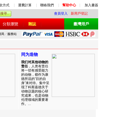
款方式
|
運費計算
|
聯絡我們
|
幫助中心
|
加入書簽
會員登入
新用戶登記
分類瀏覽
雜誌
臺灣用戶
郵局
／
服務站
同为造物
我们对其他动物的
责任
，人类有责任
将一切有感受能力
的动物，都作为康
德所说的“目的自
身”来对待。集中呈
现了科斯嘉德关于
动物议题的核心研
究成果，也是动物
伦理领域的重要著
作。...