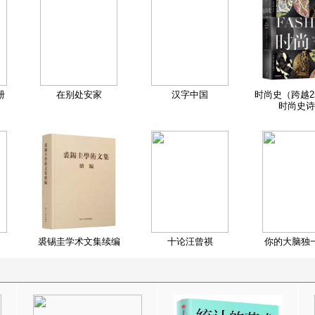
册
在别处安家
汉字中国
时尚史（跨越2
时尚史诗
裘锡圭学术文集续编
十论汪曾祺
你的大脑独