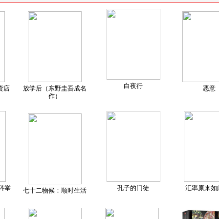
白夜行
货店
放学后（东野圭吾成名
恶意
作）
科举
孔子的门徒
汇率原来如
七十二物候：顺时生活