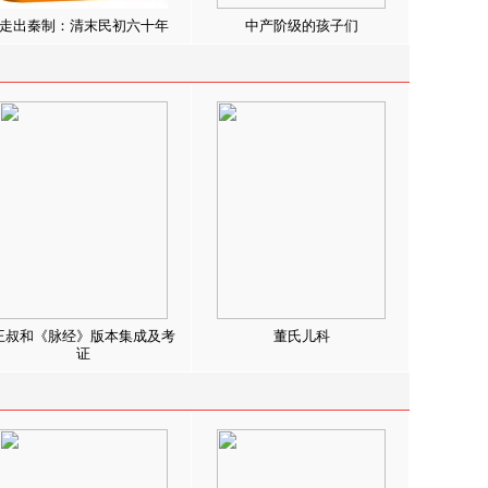
走出秦制：清末民初六十年
中产阶级的孩子们
王叔和《脉经》版本集成及考
董氏儿科
证