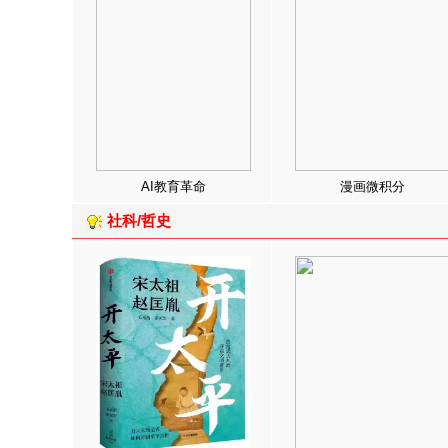
AI教育革命
漫画微积分
社科/哲史