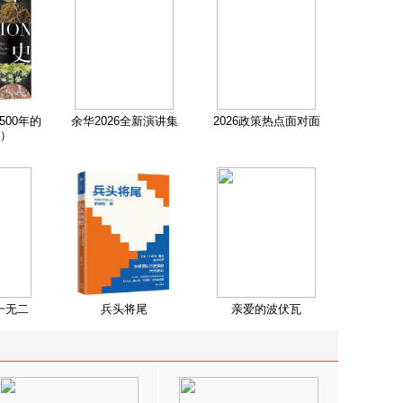
500年的
余华2026全新演讲集
2026政策热点面对面
）
一无二
兵头将尾
亲爱的波伏瓦