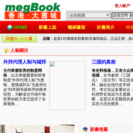
登入帳戶
HOME
新書上架
暢銷書架
好書推介
特
品種
：超過100萬種各類書籍/音像和精品，正品正價，
人氣關注
外邦代理人制与城邦
三国的真相
古代希腊世界的制度网
有史料根基，又有大众
络
，以古希腊重要的荣誉
读感
，全书参照《三国
制度“外邦代理人制”为透
志》《后汉书》等正统
镜，透视城邦从“无政府社
料，融合近现代史学研
会”到帝国等级秩序的根本
究、考古实证多重佐证
转型，为解读古代地中海
杜绝野史戏说与主观臆
世界的权力变迁提供了全
断，还原汉末至魏晋的
新视角...
实宏大历史图景...
新書推薦