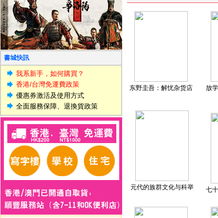
書城快訊
我系新手，如何購買？
香港/台灣免運費政策
东野圭吾：解忧杂货店
放
優惠券激活及使用方式
全面服務保障、退換貨政策
元代的族群文化与科举
七