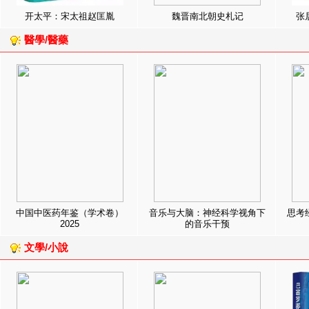
开太平：宋太祖赵匡胤
魏晋南北朝史札记
张
醫學/醫藥
中国中医药年鉴（学术卷）
音乐与大脑：神经科学视角下
思考
2025
的音乐干预
文學/小說