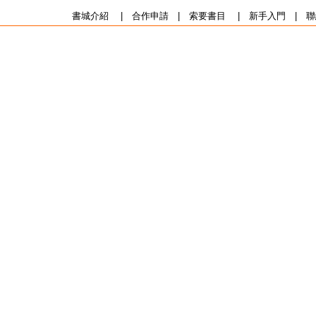
書城介紹
|
合作申請
|
索要書目
|
新手入門
|
聯