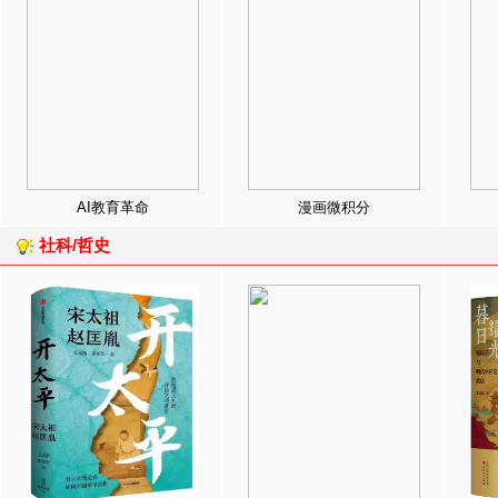
AI教育革命
漫画微积分
社科/哲史