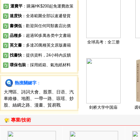
運費平
：購滿HK$200起免運費政策
速度快
：全港範圍全部以速遞發貨
書價低
：歡迎與任何同類書店比價
品種多
：超過90多萬各类中文書籍
全球高考：全三册
英文書
：多達20萬種英文原版書籍
找書快
：提供資料，24小時內反饋
環保包裝
：採用紙箱、氣泡紙材料
熱搜關鍵字
：
大灣區
、
詩詞大會
、
股票
、
日语
、
汽
車維修
、
地图
、
一帶一路
、
琼瑶
、
炒
股
、
絲綢之路
、
漫畫
、
貿易戰
剑桥大学中国庙
裘
專業/技術