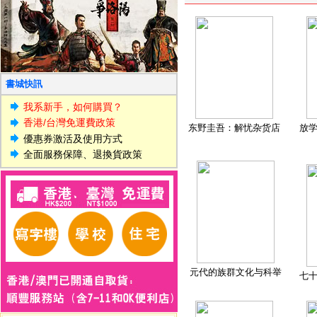
書城快訊
我系新手，如何購買？
香港/台灣免運費政策
东野圭吾：解忧杂货店
放
優惠券激活及使用方式
全面服務保障、退換貨政策
元代的族群文化与科举
七