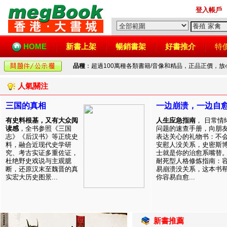
登入帳戶
HOME
新書上架
暢銷書架
好書推介
特
品種
：超過100萬種各類書籍/音像和精品，正品正價，
人氣關注
三国的真相
一边崩溃，一边自
有史料根基，又有大众阅
人生应急指南
， 日常情
读感
，全书参照《三国
问题的速查手册，向朋
志》《后汉书》等正统史
表达关心的礼物书：不
料，融合近现代史学研
安慰人没关系，史密斯
究、考古实证多重佐证，
士就是你的治愈系嘴替
杜绝野史戏说与主观臆
耐死型人格修炼指南：
断，还原汉末至魏晋的真
易崩溃没关系，这本书
实宏大历史图景...
你容易自愈...
新書推薦