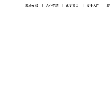
書城介紹
|
合作申請
|
索要書目
|
新手入門
|
聯