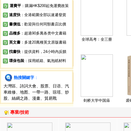
運費平
：購滿HK$200起免運費政策
速度快
：全港範圍全部以速遞發貨
書價低
：歡迎與任何同類書店比價
品種多
：超過90多萬各类中文書籍
全球高考：全三册
英文書
：多達20萬種英文原版書籍
找書快
：提供資料，24小時內反饋
環保包裝
：採用紙箱、氣泡紙材料
熱搜關鍵字
：
大灣區
、
詩詞大會
、
股票
、
日语
、
汽
車維修
、
地图
、
一帶一路
、
琼瑶
、
炒
股
、
絲綢之路
、
漫畫
、
貿易戰
剑桥大学中国庙
裘
專業/技術