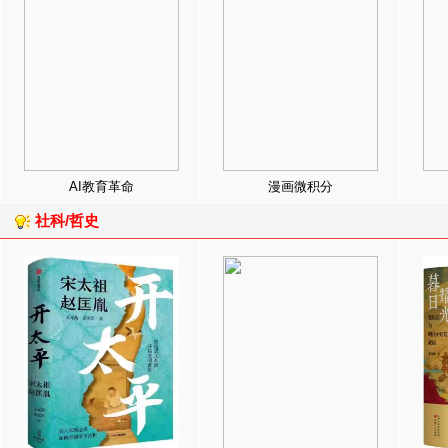
AI教育革命
漫画微积分
社科/哲史