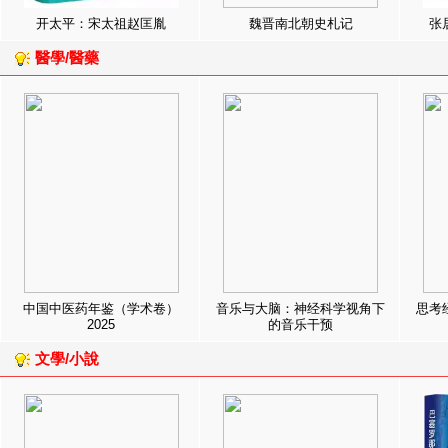
开太平：宋太祖赵匡胤
魏晋南北朝史札记
张
醫學/醫藥
中国中医药年鉴（学术卷）
音乐与大脑：神经科学视角下
思考
2025
的音乐干预
文學/小說