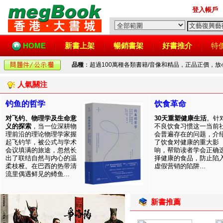
登入帳戶
HOME
新書上架
暢銷書架
好書推介
特
品種
：超過100萬種各類書籍/音像和精品，正品正價，
人氣關注
钓鱼的哲学
饮食革命
对飞钓、物理学及生命意
30天重塑健康生活
。针
义的探索
，当一位深耕物
不良饮食习惯这一当前
理前沿的理论物理学家握
会普遍存在的问题，介
起飞钓竿，被公式与学术
了饮食对健康的重大影
会议填满的旅途，忽然长
响，帮助读者学会正确
出了联结自然与内心的温
择健康的食品，防止陷
柔枝桠。在巴西的热带清
虚假营销的陷阱...
流里偶遇鲜见的鳟鱼...
新書推薦