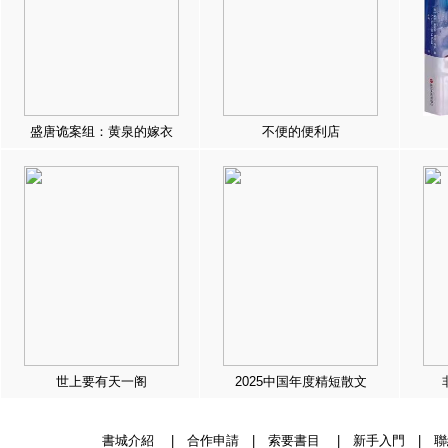
盛唐诡案组：黄泉的嫁衣
不便的便利店
世上要有天一阁
2025中国年度精短散文
書城介紹
|
合作申請
|
索要書目
|
新手入門
|
聯