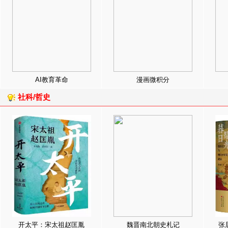
AI教育革命
漫画微积分
社科/哲史
开太平：宋太祖赵匡胤
魏晋南北朝史札记
张