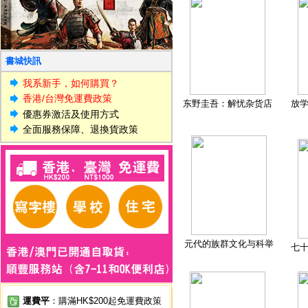
書城快訊
我系新手，如何購買？
香港/台灣免運費政策
东野圭吾：解忧杂货店
放
優惠券激活及使用方式
全面服務保障、退換貨政策
元代的族群文化与科举
七
運費平
：購滿HK$200起免運費政策