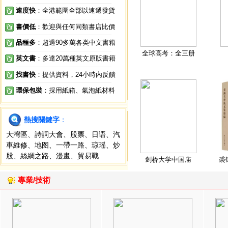
速度快
：全港範圍全部以速遞發貨
書價低
：歡迎與任何同類書店比價
品種多
：超過90多萬各类中文書籍
全球高考：全三册
英文書
：多達20萬種英文原版書籍
找書快
：提供資料，24小時內反饋
環保包裝
：採用紙箱、氣泡紙材料
熱搜關鍵字
：
大灣區
、
詩詞大會
、
股票
、
日语
、
汽
車維修
、
地图
、
一帶一路
、
琼瑶
、
炒
股
、
絲綢之路
、
漫畫
、
貿易戰
剑桥大学中国庙
裘
專業/技術