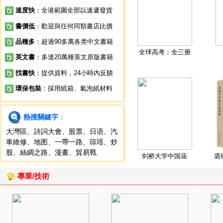
速度快
：全港範圍全部以速遞發貨
書價低
：歡迎與任何同類書店比價
品種多
：超過90多萬各类中文書籍
全球高考：全三册
英文書
：多達20萬種英文原版書籍
找書快
：提供資料，24小時內反饋
環保包裝
：採用紙箱、氣泡紙材料
熱搜關鍵字
：
大灣區
、
詩詞大會
、
股票
、
日语
、
汽
車維修
、
地图
、
一帶一路
、
琼瑶
、
炒
股
、
絲綢之路
、
漫畫
、
貿易戰
剑桥大学中国庙
裘
專業/技術