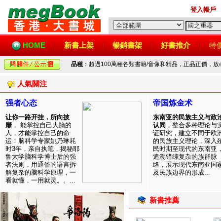
登入帳戶
HOME
新書上架
暢銷書架
好書推介
特
品種
：超過100萬種各類書籍/音像和精品，正品正價，
人氣關注
强者心态
帝国炼金术
让你一路开挂，所向披
东南亚的民族主义与政
靡
， 能掌控自己大脑的
认同
，整合多种理论与
人，才能掌控自己的命
证研究，建立不同于欧
运！脑科学专家姚乃琳耗
的民族主义理论，深入
时3年，亲自执笔，揭秘耶
民时期至现代的东南亚
鲁大学脑科学博士后的强
追溯错综复杂的族群脉
者法则，用通俗的语言拆
络，展示现代东南亚国
解复杂的脑科学原理，一
及民族边界的形成...
看就懂，一用就灵。。...
新書推薦