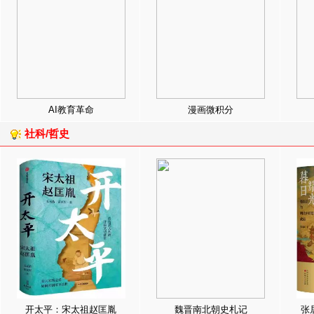
AI教育革命
漫画微积分
社科/哲史
开太平：宋太祖赵匡胤
魏晋南北朝史札记
张