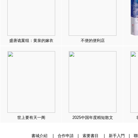
盛唐诡案组：黄泉的嫁衣
不便的便利店
世上要有天一阁
2025中国年度精短散文
書城介紹
|
合作申請
|
索要書目
|
新手入門
|
聯