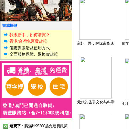
書城快訊
我系新手，如何購買？
香港/台灣免運費政策
东野圭吾：解忧杂货店
放
優惠券激活及使用方式
全面服務保障、退換貨政策
元代的族群文化与科举
七
運費平
：購滿HK$200起免運費政策