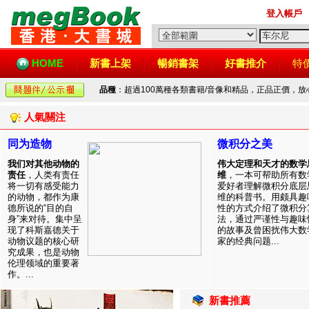
登入帳戶
HOME
新書上架
暢銷書架
好書推介
特
品種
：超過100萬種各類書籍/音像和精品，正品正價，
人氣關注
同为造物
微积分之美
我们对其他动物的
伟大定理和天才的数学
责任
，人类有责任
维
，一本可帮助所有数
将一切有感受能力
爱好者理解微积分底层
的动物，都作为康
维的科普书。用颇具趣
德所说的“目的自
性的方式介绍了微积分
身”来对待。集中呈
法，通过严谨性与趣味
现了科斯嘉德关于
的故事及曾困扰伟大数
动物议题的核心研
家的经典问题...
究成果，也是动物
伦理领域的重要著
作。...
新書推薦