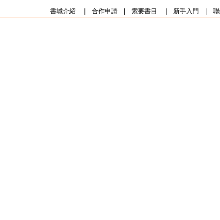
書城介紹
|
合作申請
|
索要書目
|
新手入門
|
聯