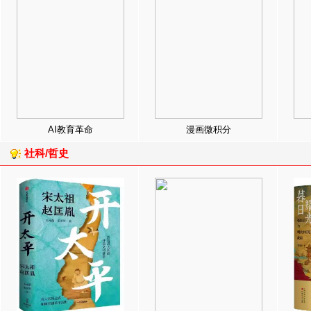
AI教育革命
漫画微积分
社科/哲史