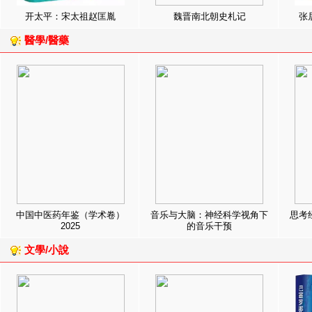
开太平：宋太祖赵匡胤
魏晋南北朝史札记
张
醫學/醫藥
中国中医药年鉴（学术卷）
音乐与大脑：神经科学视角下
思考
2025
的音乐干预
文學/小說