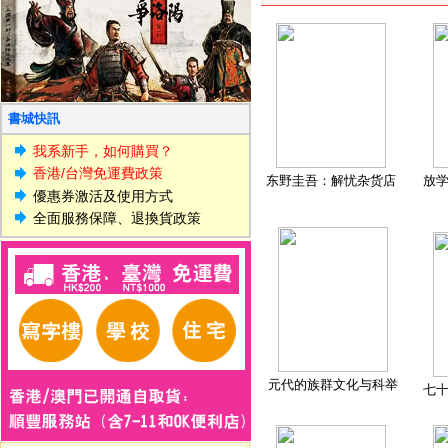
書城快訊
我系新手，如何購買？
香港/台灣免運費政策
东野圭吾：解忧杂货店
放
優惠券激活及使用方式
全面服務保障、退換貨政策
元代的族群文化与科举
七