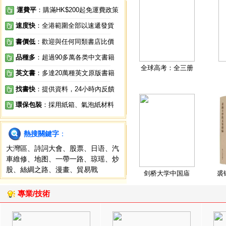
運費平
：購滿HK$200起免運費政策
速度快
：全港範圍全部以速遞發貨
書價低
：歡迎與任何同類書店比價
品種多
：超過90多萬各类中文書籍
全球高考：全三册
英文書
：多達20萬種英文原版書籍
找書快
：提供資料，24小時內反饋
環保包裝
：採用紙箱、氣泡紙材料
熱搜關鍵字
：
大灣區
、
詩詞大會
、
股票
、
日语
、
汽
車維修
、
地图
、
一帶一路
、
琼瑶
、
炒
股
、
絲綢之路
、
漫畫
、
貿易戰
剑桥大学中国庙
裘
專業/技術