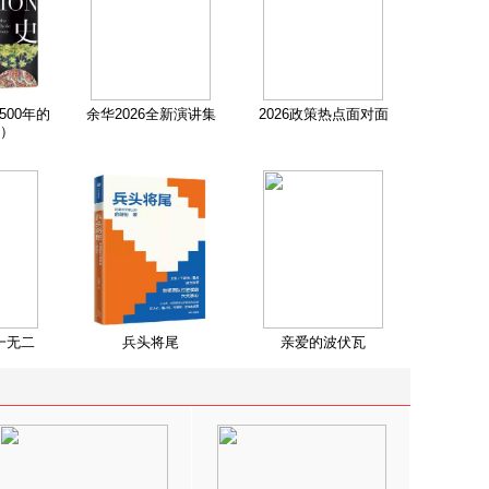
500年的
余华2026全新演讲集
2026政策热点面对面
）
一无二
兵头将尾
亲爱的波伏瓦