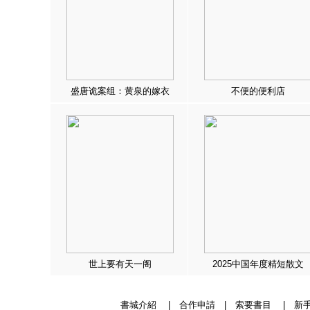
盛唐诡案组：黄泉的嫁衣
不便的便利店
世上要有天一阁
2025中国年度精短散文
書城介紹
|
合作申請
|
索要書目
|
新