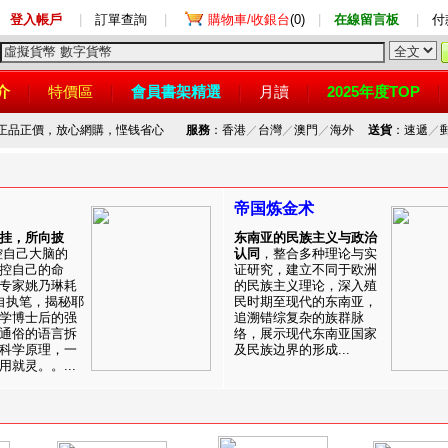
登入帳戶
|
訂單查詢
|
購物車/收銀台
(0)
|
在線留言板
|
付
介
特價區
會員書架精選
月讀
2025年度TOP
，正品正價，放心網購，悭钱省心
服務
：香港
／
台灣
／
澳門
／
海外
送貨
：速遞
／
帝国炼金术
挂，所向披
东南亚的民族主义与政治
控自己大脑的
认同
，整合多种理论与实
控自己的命
证研究，建立不同于欧洲
专家姚乃琳耗
的民族主义理论，深入殖
自执笔，揭秘耶
民时期至现代的东南亚，
学博士后的强
追溯错综复杂的族群脉
通俗的语言拆
络，展示现代东南亚国家
科学原理，一
及民族边界的形成...
就灵。。...