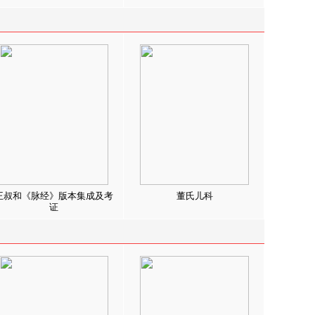
王叔和《脉经》版本集成及考
董氏儿科
证