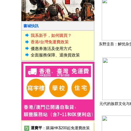
書城快訊
我系新手，如何購買？
香港/台灣免運費政策
东野圭吾：解忧杂
優惠券激活及使用方式
全面服務保障、退換貨政策
元代的族群文化与
運費平
：購滿HK$200起免運費政策