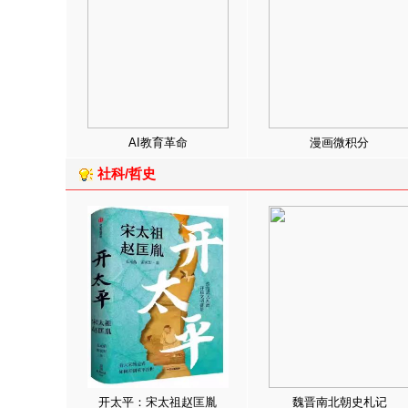
AI教育革命
漫画微积分
社科/哲史
开太平：宋太祖赵匡胤
魏晋南北朝史札记