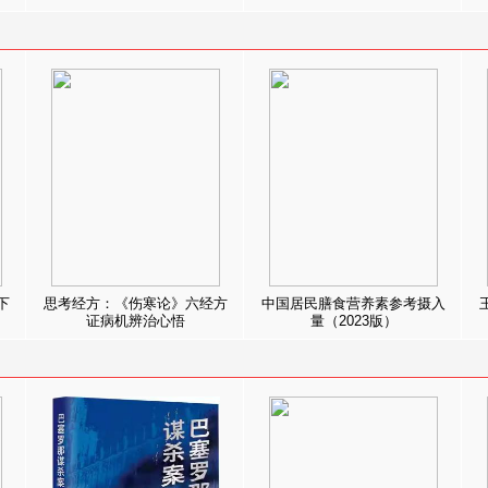
下
思考经方：《伤寒论》六经方
中国居民膳食营养素参考摄入
证病机辨治心悟
量（2023版）