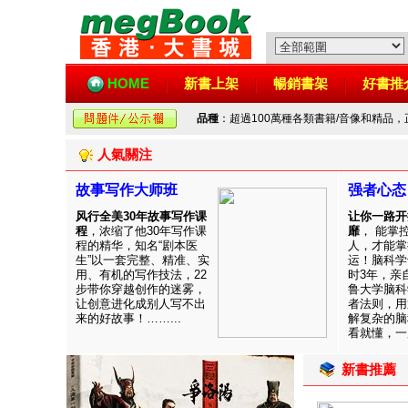
HOME
新書上架
暢銷書架
好書推
品種
：超過100萬種各類書籍/音像和精品
人氣關注
故事写作大师班
强者心态
风行全美30年故事写作课
让你一路开
程
，浓缩了他30年写作课
靡
， 能掌
程的精华，知名“剧本医
人，才能掌
生”以一套完整、精准、实
运！脑科学
用、有机的写作技法，22
时3年，亲
步带你穿越创作的迷雾，
鲁大学脑科
让创意进化成别人写不出
者法则，用
来的好故事！……...
解复杂的脑
看就懂，一用
新書推薦