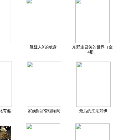
嫌疑人X的献身
东野圭吾笑的世界（全
4册）
此有趣
家族财富管理顾问
最后的江湖戏班