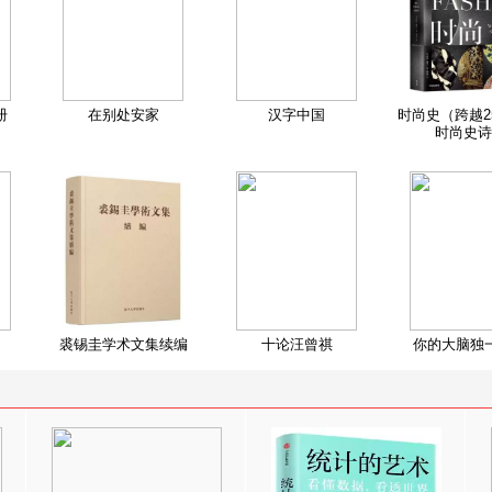
册
在别处安家
汉字中国
时尚史（跨越2
时尚史诗
裘锡圭学术文集续编
十论汪曾祺
你的大脑独