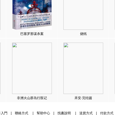
巴塞罗那谋杀案
烧纸
非洲火山群岛行医记
禾安·完结篇
手入門
|
聯絡方式
|
幫助中心
|
找書說明
|
送貨方式
|
付款方式