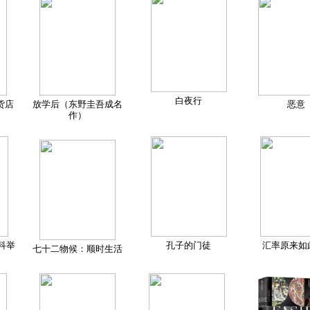
白夜行
货店
放学后（东野圭吾成名
恶意
作）
科举
孔子的门徒
汇率原来如
七十二物候：顺时生活