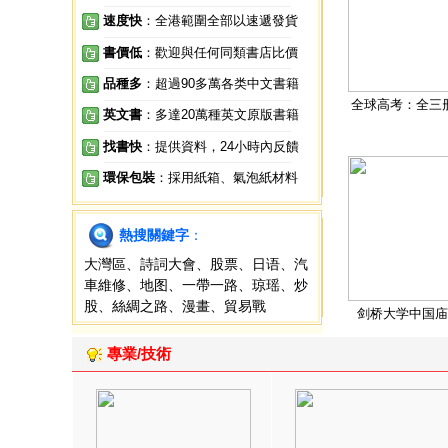
速度快
：全港範圍全部以速遞發貨
書價低
：歡迎與任何同類書店比價
品種多
：超過90多萬各类中文書籍
全球高考：全三
英文書
：多達20萬種英文原版書籍
找書快
：提供資料，24小時內反饋
環保包裝
：採用紙箱、氣泡紙材料
熱搜關鍵字
：
大灣區
、
詩詞大會
、
股票
、
日语
、
汽
車維修
、
地图
、
一帶一路
、
琼瑶
、
炒
股
、
絲綢之路
、
漫畫
、
貿易戰
剑桥大学中国庙
專業/技術