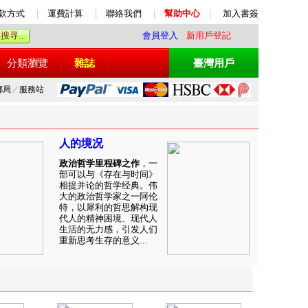
款方式
|
運費計算
|
聯絡我們
|
幫助中心
|
加入書簽
會員登入
新用戶登記
分類瀏覽
雜誌
臺灣用戶
郵局
／
服務站
人的境况
政治哲学里程碑之作
，一
部可以与《存在与时间》
相提并论的哲学经典。伟
大的政治哲学家之一阿伦
特，以犀利的哲思解构现
代人的精神困境、现代人
生活的无力感，引发人们
重新思考生存的意义...