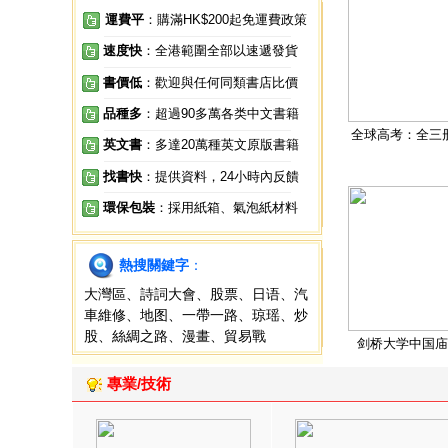
運費平
：購滿HK$200起免運費政策
速度快
：全港範圍全部以速遞發貨
書價低
：歡迎與任何同類書店比價
品種多
：超過90多萬各类中文書籍
全球高考：全三
英文書
：多達20萬種英文原版書籍
找書快
：提供資料，24小時內反饋
環保包裝
：採用紙箱、氣泡紙材料
熱搜關鍵字
：
大灣區
、
詩詞大會
、
股票
、
日语
、
汽
車維修
、
地图
、
一帶一路
、
琼瑶
、
炒
股
、
絲綢之路
、
漫畫
、
貿易戰
剑桥大学中国庙
專業/技術