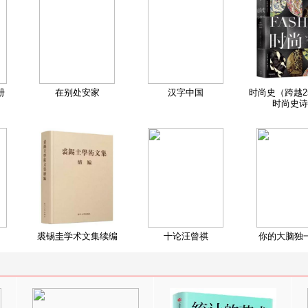
册
在别处安家
汉字中国
时尚史（跨越2
时尚史诗
裘锡圭学术文集续编
十论汪曾祺
你的大脑独