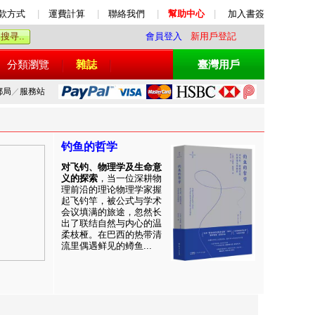
款方式
|
運費計算
|
聯絡我們
|
幫助中心
|
加入書簽
會員登入
新用戶登記
分類瀏覽
雜誌
臺灣用戶
郵局
／
服務站
钓鱼的哲学
对飞钓、物理学及生命意
义的探索
，当一位深耕物
理前沿的理论物理学家握
起飞钓竿，被公式与学术
会议填满的旅途，忽然长
出了联结自然与内心的温
柔枝桠。在巴西的热带清
流里偶遇鲜见的鳟鱼...