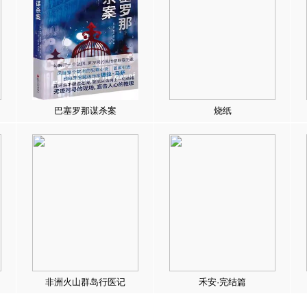
巴塞罗那谋杀案
烧纸
非洲火山群岛行医记
禾安·完结篇