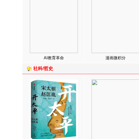
AI教育革命
漫画微积分
社科/哲史