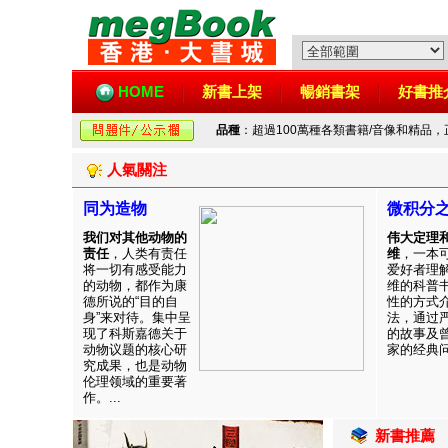
HOME
新書上架
暢銷書架
好書推
品種
：超過100萬種各類書籍/音像和精品
人氣關注
同为造物
微积分
我们对其他动物的
伟大定理
责任
，人类有责任
维
，一本
将一切有感受能力
爱好者理
的动物，都作为康
维的科普
德所说的“目的自
性的方式
身”来对待。集中呈
法，通过
现了科斯嘉德关于
的故事及
动物议题的核心研
家的经典问题
究成果，也是动物
伦理领域的重要著
作。...
新書推薦