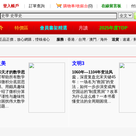
登入帳戶
|
訂單查詢
|
購物車/收銀台
(0)
|
在線留言板
|
付
介
特價區
會員書架精選
月讀
2025年度TOP
，正品正價，放心網購，悭钱省心
服務
：香港
／
台灣
／
澳門
／
海外
送貨
：速遞
／
之美
文明3
和天才的数学思
1060年—1104年变法风
可帮助所有数学
云
，深度复盘北宋关键45
解微积分底层思
年：一场名为“救国”的变
书。用颇具趣味
法，如何一步步演变成掏
介绍了微积分算
空国运的“制度黑洞”？改革
严谨性与趣味性
为什么这么难？一本书看
曾困扰伟大数学
懂变法的全周期困境...
...