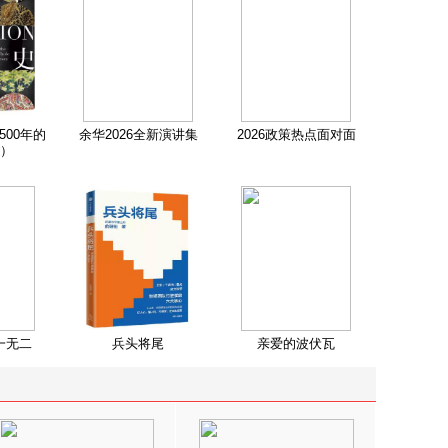
500年的
余华2026全新演讲集
2026政策热点面对面
）
一无二
兵头将尾
亲爱的波伏瓦