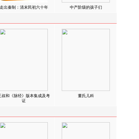
走出秦制：清末民初六十年
中产阶级的孩子们
王叔和《脉经》版本集成及考
董氏儿科
证