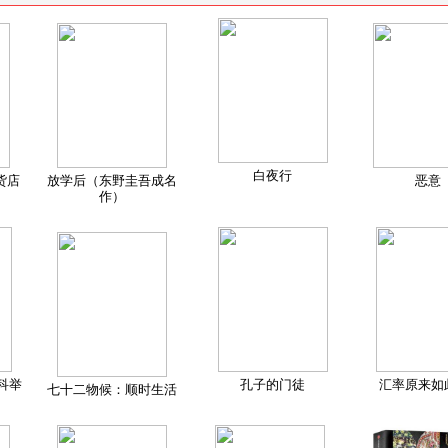
白夜行
货店
放学后（东野圭吾成名
恶意
作）
科举
孔子的门徒
汇率原来如
七十二物候：顺时生活