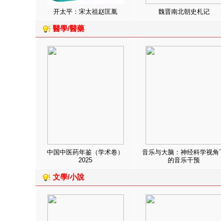
开太平：宋太祖赵匡胤
魏晋南北朝史札记
醫學/醫藥
中国中医药年鉴（学术卷）
音乐与大脑：神经科学视角
2025
的音乐干预
文學/小說