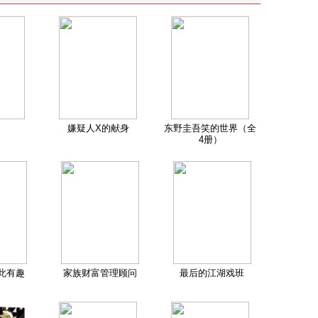
嫌疑人X的献身
东野圭吾笑的世界（全
4册）
此有趣
家族财富管理顾问
最后的江湖戏班