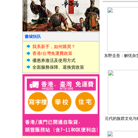
書城快訊
我系新手，如何購買？
香港/台灣免運費政策
东野圭吾：解忧杂
優惠券激活及使用方式
全面服務保障、退換貨政策
元代的族群文化与