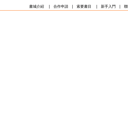
書城介紹
|
合作申請
|
索要書目
|
新手入門
|
聯