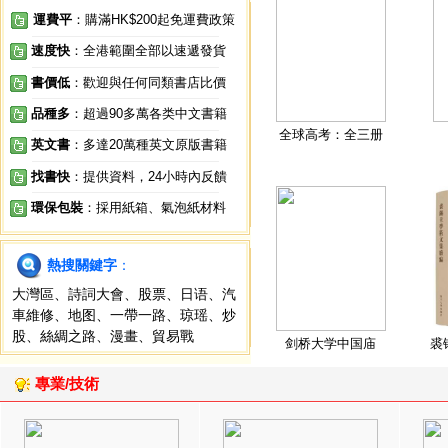
運費平
：購滿HK$200起免運費政策
速度快
：全港範圍全部以速遞發貨
書價低
：歡迎與任何同類書店比價
品種多
：超過90多萬各类中文書籍
全球高考：全三册
英文書
：多達20萬種英文原版書籍
找書快
：提供資料，24小時內反饋
環保包裝
：採用紙箱、氣泡紙材料
熱搜關鍵字
：
大灣區
、
詩詞大會
、
股票
、
日语
、
汽
車維修
、
地图
、
一帶一路
、
琼瑶
、
炒
股
、
絲綢之路
、
漫畫
、
貿易戰
剑桥大学中国庙
裘
專業/技術