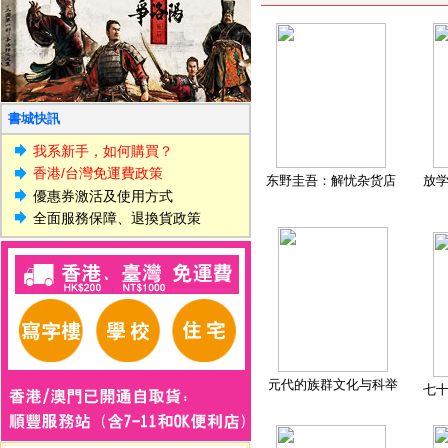
書城快訊
我系新手，如何購買？
香港/台灣免運費政策
东野圭吾：解忧杂货店
放
優惠券激活及使用方式
全面服務保障、退換貨政策
元代的族群文化与科举
七