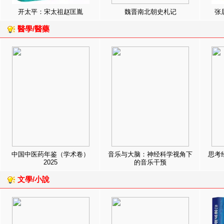
开太平：宋太祖赵匡胤
魏晋南北朝史札记
张
醫學/醫藥
中国中医药年鉴（学术卷）
音乐与大脑：神经科学视角下
思考
2025
的音乐干预
文學/小說