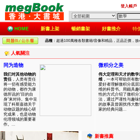
登入帳戶
HOME
新書上架
暢銷書架
好書推介
特
品種
：超過100萬種各類書籍/音像和精品，正品正價，
人氣關注
同为造物
微积分之美
我们对其他动物的
伟大定理和天才的数学
责任
，人类有责任
维
，一本可帮助所有数
将一切有感受能力
爱好者理解微积分底层
的动物，都作为康
维的科普书。用颇具趣
德所说的“目的自
性的方式介绍了微积分
身”来对待。集中呈
法，通过严谨性与趣味
现了科斯嘉德关于
的故事及曾困扰伟大数
动物议题的核心研
家的经典问题...
究成果，也是动物
伦理领域的重要著
作。...
新書推薦