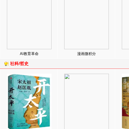
AI教育革命
漫画微积分
社科/哲史