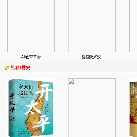
AI教育革命
漫画微积分
社科/哲史