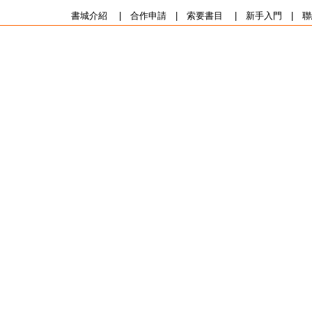
書城介紹
|
合作申請
|
索要書目
|
新手入門
|
聯