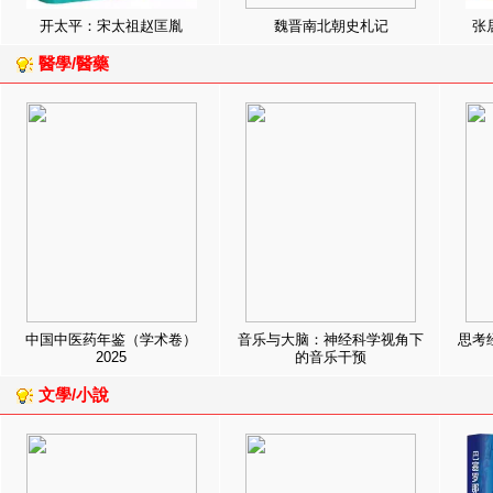
开太平：宋太祖赵匡胤
魏晋南北朝史札记
张
醫學/醫藥
中国中医药年鉴（学术卷）
音乐与大脑：神经科学视角下
思考
2025
的音乐干预
文學/小說