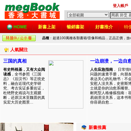
登入帳戶
HOME
新書上架
暢銷書架
好書推介
特
品種
：超過100萬種各類書籍/音像和精品，正品正價，
人氣關注
三国的真相
一边崩溃，一边自
有史料根基，又有大众阅
人生应急指南
， 日常情
读感
，全书参照《三国
问题的速查手册，向朋
志》《后汉书》等正统史
表达关心的礼物书：不
料，融合近现代史学研
安慰人没关系，史密斯
究、考古实证多重佐证，
士就是你的治愈系嘴替
杜绝野史戏说与主观臆
耐死型人格修炼指南：
断，还原汉末至魏晋的真
易崩溃没关系，这本书
实宏大历史图景...
你容易自愈...
新書推薦