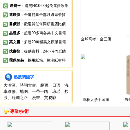
運費平
：購滿HK$200起免運費政策
速度快
：全港範圍全部以速遞發貨
書價低
：歡迎與任何同類書店比價
品種多
：超過90多萬各类中文書籍
全球高考：全三册
英文書
：多達20萬種英文原版書籍
找書快
：提供資料，24小時內反饋
環保包裝
：採用紙箱、氣泡紙材料
熱搜關鍵字
：
大灣區
、
詩詞大會
、
股票
、
日语
、
汽
車維修
、
地图
、
一帶一路
、
琼瑶
、
炒
股
、
絲綢之路
、
漫畫
、
貿易戰
剑桥大学中国庙
裘
專業/技術