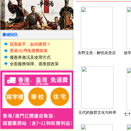
書城快訊
我系新手，如何購買？
香港/台灣免運費政策
东野圭吾：解忧杂货店
放
優惠券激活及使用方式
全面服務保障、退換貨政策
元代的族群文化与科举
七