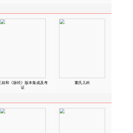
王叔和《脉经》版本集成及考
董氏儿科
证