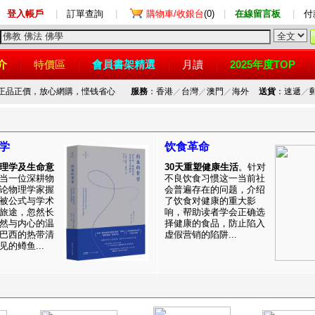
登入帳戶
|
訂單查詢
|
購物車/收銀台
(0)
|
在線留言板
|
付
介
特價區
會員書架精選
月讀
2025年度TOP
，正品正價，放心網購，悭钱省心
服務
：香港
／
台灣
／
澳門
／
海外
送貨
：速遞
／
学
饮食革命
理学及生命意
30天重塑健康生活
。针对
当一位深耕物
不良饮食习惯这一当前社
论物理学家握
会普遍存在的问题，介绍
被公式与学术
了饮食对健康的重大影
旅途，忽然长
响，帮助读者学会正确选
然与内心的温
择健康的食品，防止陷入
巴西的热带清
虚假营销的陷阱...
的鳟鱼...