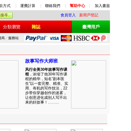
款方式
|
運費計算
|
聯絡我們
|
幫助中心
|
加入書簽
會員登入
新用戶登記
分類瀏覽
雜誌
臺灣用戶
郵局
／
服務站
故事写作大师班
风行全美30年故事写作课
程
，浓缩了他30年写作课
程的精华，知名“剧本医
生”以一套完整、精准、实
用、有机的写作技法，22
步带你穿越创作的迷雾，
让创意进化成别人写不出
来的好故事！……...