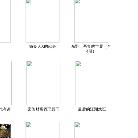
嫌疑人X的献身
东野圭吾笑的世界（全
4册）
此有趣
家族财富管理顾问
最后的江湖戏班