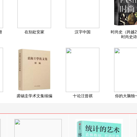
册
在别处安家
汉字中国
时尚史（跨越2
时尚史诗
裘锡圭学术文集续编
十论汪曾祺
你的大脑独