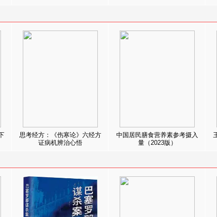
下
思考经方：《伤寒论》六经方
中国居民膳食营养素参考摄入
证病机辨治心悟
量（2023版）