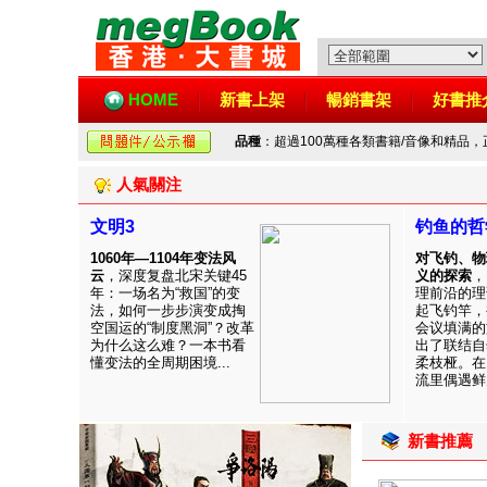
HOME
新書上架
暢銷書架
好書推
品種
：超過100萬種各類書籍/音像和精品
人氣關注
文明3
钓鱼的哲
1060年—1104年变法风
对飞钓、物
云
，深度复盘北宋关键45
义的探索
，
年：一场名为“救国”的变
理前沿的理
法，如何一步步演变成掏
起飞钓竿，
空国运的“制度黑洞”？改革
会议填满的
为什么这么难？一本书看
出了联结自
懂变法的全周期困境...
柔枝桠。在
流里偶遇鲜见
新書推薦