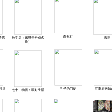
白夜行
货店
放学后（东野圭吾成名
恶意
作）
科举
孔子的门徒
汇率原来如
七十二物候：顺时生活