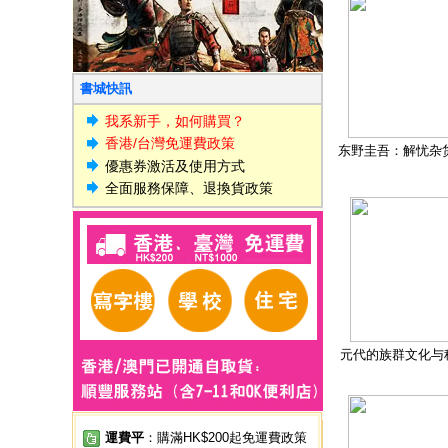
書城快訊
我系新手，如何購買？
香港/台灣免運費政策
东野圭吾：解忧杂
優惠券激活及使用方式
全面服務保障、退換貨政策
元代的族群文化与
運費平
：購滿HK$200起免運費政策