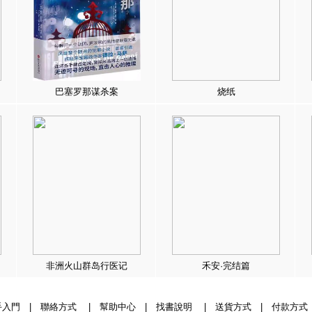
巴塞罗那谋杀案
烧纸
非洲火山群岛行医记
禾安·完结篇
手入門
|
聯絡方式
|
幫助中心
|
找書說明
|
送貨方式
|
付款方式