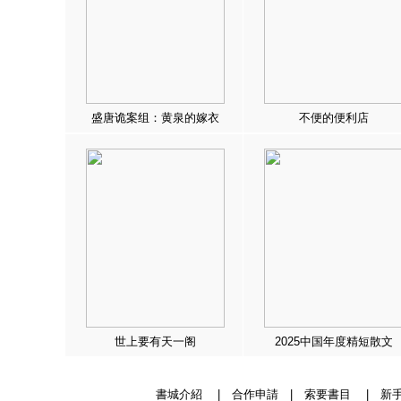
盛唐诡案组：黄泉的嫁衣
不便的便利店
世上要有天一阁
2025中国年度精短散文
書城介紹
|
合作申請
|
索要書目
|
新