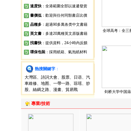
速度快
：全港範圍全部以速遞發貨
書價低
：歡迎與任何同類書店比價
品種多
：超過90多萬各类中文書籍
全球高考：全三
英文書
：多達20萬種英文原版書籍
找書快
：提供資料，24小時內反饋
環保包裝
：採用紙箱、氣泡紙材料
熱搜關鍵字
：
大灣區
、
詩詞大會
、
股票
、
日语
、
汽
車維修
、
地图
、
一帶一路
、
琼瑶
、
炒
股
、
絲綢之路
、
漫畫
、
貿易戰
剑桥大学中国庙
專業/技術