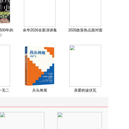
500年的
余华2026全新演讲集
2026政策热点面对面
）
一无二
兵头将尾
亲爱的波伏瓦