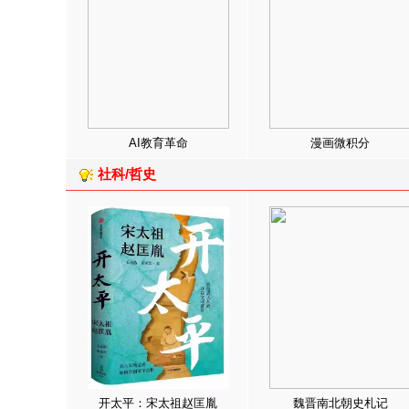
AI教育革命
漫画微积分
社科/哲史
开太平：宋太祖赵匡胤
魏晋南北朝史札记