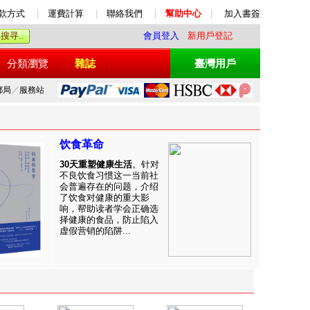
款方式
|
運費計算
|
聯絡我們
|
幫助中心
|
加入書簽
會員登入
新用戶登記
分類瀏覽
雜誌
臺灣用戶
郵局
／
服務站
饮食革命
30天重塑健康生活
。针对
不良饮食习惯这一当前社
会普遍存在的问题，介绍
了饮食对健康的重大影
响，帮助读者学会正确选
择健康的食品，防止陷入
虚假营销的陷阱...