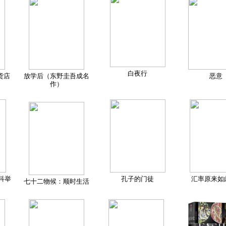
白夜行
货店
放学后（东野圭吾成名
恶意
作）
科举
孔子的门徒
汇率原来如
七十二物候：顺时生活