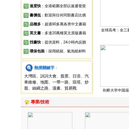
速度快
：全港範圍全部以速遞發貨
書價低
：歡迎與任何同類書店比價
品種多
：超過90多萬各类中文書籍
全球高考：全三
英文書
：多達20萬種英文原版書籍
找書快
：提供資料，24小時內反饋
環保包裝
：採用紙箱、氣泡紙材料
熱搜關鍵字
：
大灣區
、
詩詞大會
、
股票
、
日语
、
汽
車維修
、
地图
、
一帶一路
、
琼瑶
、
炒
股
、
絲綢之路
、
漫畫
、
貿易戰
剑桥大学中国庙
專業/技術