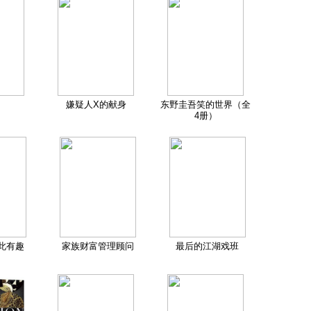
嫌疑人X的献身
东野圭吾笑的世界（全
4册）
此有趣
家族财富管理顾问
最后的江湖戏班