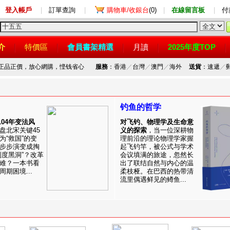
登入帳戶
|
訂單查詢
|
購物車/收銀台
(0)
|
在線留言板
|
付
介
特價區
會員書架精選
月讀
2025年度TOP
，正品正價，放心網購，悭钱省心
服務
：香港
／
台灣
／
澳門
／
海外
送貨
：速遞
／
钓鱼的哲学
1104年变法风
对飞钓、物理学及生命意
盘北宋关键45
义的探索
，当一位深耕物
为“救国”的变
理前沿的理论物理学家握
步步演变成掏
起飞钓竿，被公式与学术
制度黑洞”？改革
会议填满的旅途，忽然长
难？一本书看
出了联结自然与内心的温
期困境...
柔枝桠。在巴西的热带清
流里偶遇鲜见的鳟鱼...