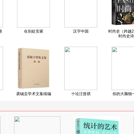
册
在别处安家
汉字中国
时尚史（跨越2
时尚史诗
裘锡圭学术文集续编
十论汪曾祺
你的大脑独