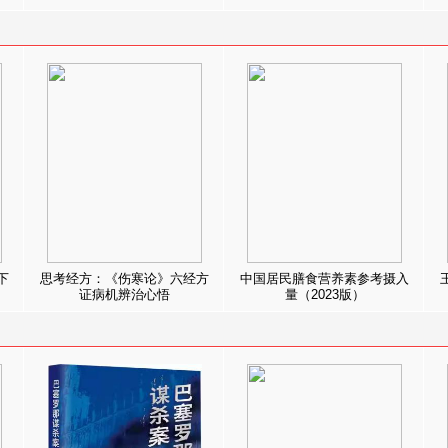
下
思考经方：《伤寒论》六经方
中国居民膳食营养素参考摄入
证病机辨治心悟
量（2023版）