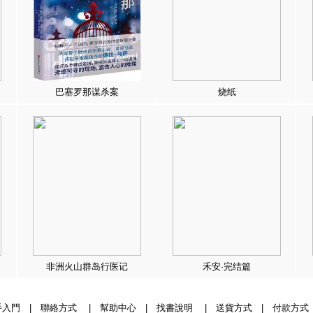
巴塞罗那谋杀案
烧纸
非洲火山群岛行医记
禾安·完结篇
手入門
|
聯絡方式
|
幫助中心
|
找書說明
|
送貨方式
|
付款方式