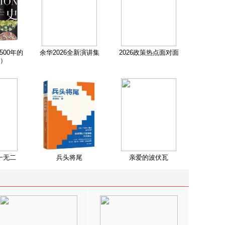
500年的
余华2026全新演讲集
2026政策热点面对面
）
一无二
兵头将尾
亲爱的波伏瓦