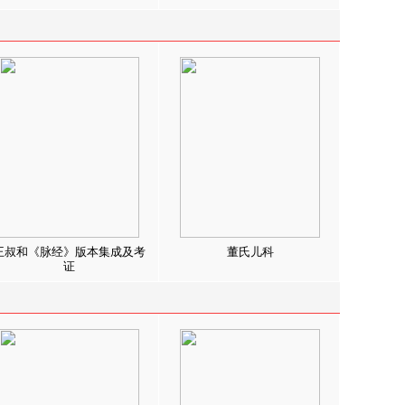
王叔和《脉经》版本集成及考
董氏儿科
证