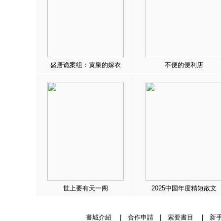
盛唐诡案组：黄泉的嫁衣
不便的便利店
世上要有天一阁
2025中国年度精短散文
書城介紹
|
合作申請
|
索要書目
|
新