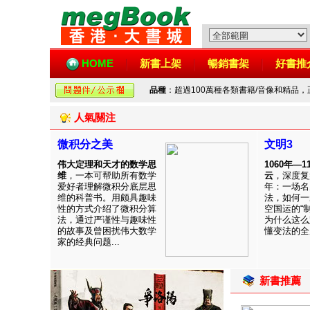
HOME
新書上架
暢銷書架
好書推
品種
：超過100萬種各類書籍/音像和精品
人氣關注
微积分之美
文明3
伟大定理和天才的数学思
1060年—
维
，一本可帮助所有数学
云
，深度复
爱好者理解微积分底层思
年：一场名
维的科普书。用颇具趣味
法，如何一
性的方式介绍了微积分算
空国运的“
法，通过严谨性与趣味性
为什么这么
的故事及曾困扰伟大数学
懂变法的全周
家的经典问题...
新書推薦