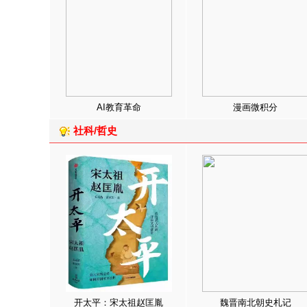
AI教育革命
漫画微积分
社科/哲史
开太平：宋太祖赵匡胤
魏晋南北朝史札记