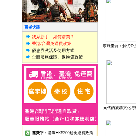
書城快訊
我系新手，如何購買？
香港/台灣免運費政策
东野圭吾：解忧杂
優惠券激活及使用方式
全面服務保障、退換貨政策
元代的族群文化与
運費平
：購滿HK$200起免運費政策