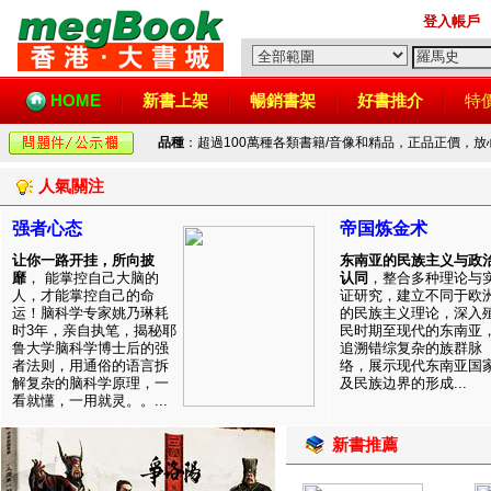
登入帳戶
HOME
新書上架
暢銷書架
好書推介
特
品種
：超過100萬種各類書籍/音像和精品，正品正價，
人氣關注
强者心态
帝国炼金术
让你一路开挂，所向披
东南亚的民族主义与政
靡
， 能掌控自己大脑的
认同
，整合多种理论与
人，才能掌控自己的命
证研究，建立不同于欧
运！脑科学专家姚乃琳耗
的民族主义理论，深入
时3年，亲自执笔，揭秘耶
民时期至现代的东南亚
鲁大学脑科学博士后的强
追溯错综复杂的族群脉
者法则，用通俗的语言拆
络，展示现代东南亚国
解复杂的脑科学原理，一
及民族边界的形成...
看就懂，一用就灵。。...
新書推薦