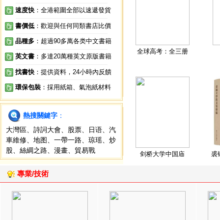
速度快
：全港範圍全部以速遞發貨
書價低
：歡迎與任何同類書店比價
品種多
：超過90多萬各类中文書籍
全球高考：全三册
英文書
：多達20萬種英文原版書籍
找書快
：提供資料，24小時內反饋
環保包裝
：採用紙箱、氣泡紙材料
熱搜關鍵字
：
大灣區
、
詩詞大會
、
股票
、
日语
、
汽
車維修
、
地图
、
一帶一路
、
琼瑶
、
炒
股
、
絲綢之路
、
漫畫
、
貿易戰
剑桥大学中国庙
裘
專業/技術