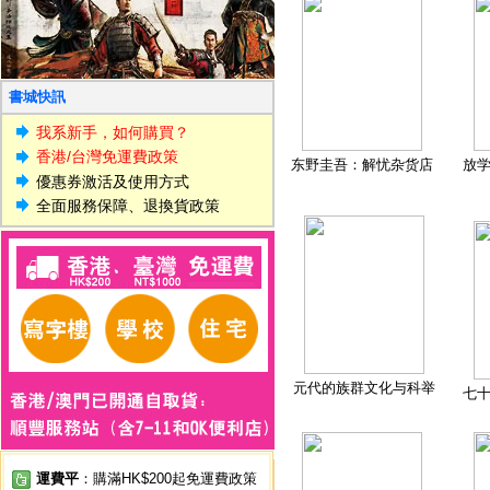
書城快訊
我系新手，如何購買？
香港/台灣免運費政策
东野圭吾：解忧杂货店
放
優惠券激活及使用方式
全面服務保障、退換貨政策
元代的族群文化与科举
七
運費平
：購滿HK$200起免運費政策