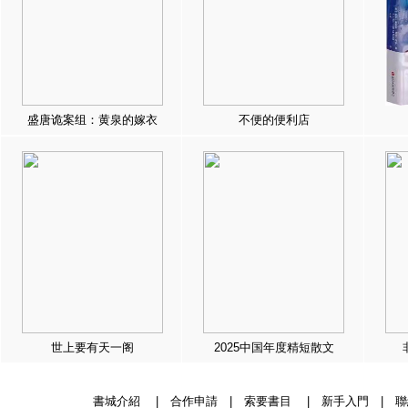
盛唐诡案组：黄泉的嫁衣
不便的便利店
世上要有天一阁
2025中国年度精短散文
書城介紹
|
合作申請
|
索要書目
|
新手入門
|
聯