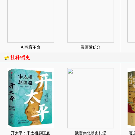
AI教育革命
漫画微积分
社科/哲史
开太平：宋太祖赵匡胤
魏晋南北朝史札记
张