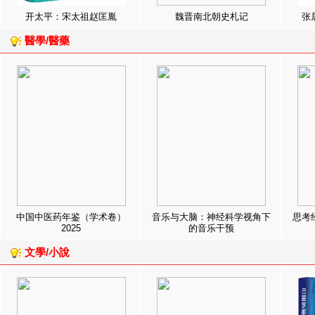
开太平：宋太祖赵匡胤
魏晋南北朝史札记
张
醫學/醫藥
中国中医药年鉴（学术卷）
音乐与大脑：神经科学视角下
思考
2025
的音乐干预
文學/小說