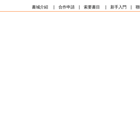
書城介紹
|
合作申請
|
索要書目
|
新手入門
|
聯