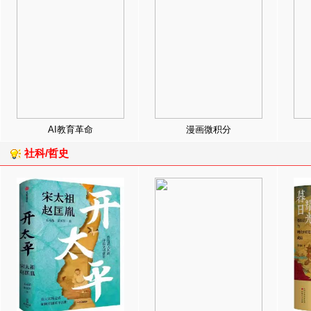
AI教育革命
漫画微积分
社科/哲史