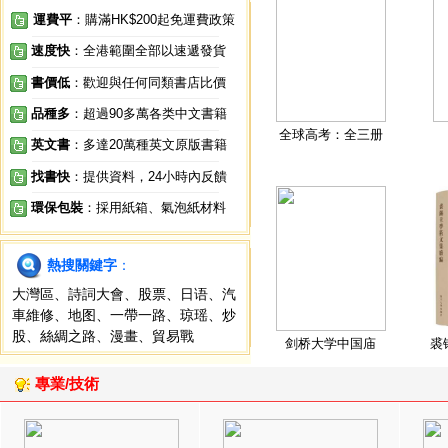
運費平
：購滿HK$200起免運費政策
速度快
：全港範圍全部以速遞發貨
書價低
：歡迎與任何同類書店比價
品種多
：超過90多萬各类中文書籍
全球高考：全三册
英文書
：多達20萬種英文原版書籍
找書快
：提供資料，24小時內反饋
環保包裝
：採用紙箱、氣泡紙材料
熱搜關鍵字
：
大灣區
、
詩詞大會
、
股票
、
日语
、
汽
車維修
、
地图
、
一帶一路
、
琼瑶
、
炒
股
、
絲綢之路
、
漫畫
、
貿易戰
剑桥大学中国庙
裘
專業/技術