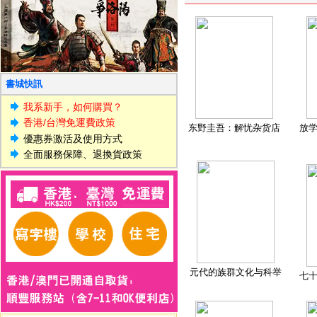
書城快訊
我系新手，如何購買？
香港/台灣免運費政策
东野圭吾：解忧杂货店
放
優惠券激活及使用方式
全面服務保障、退換貨政策
元代的族群文化与科举
七