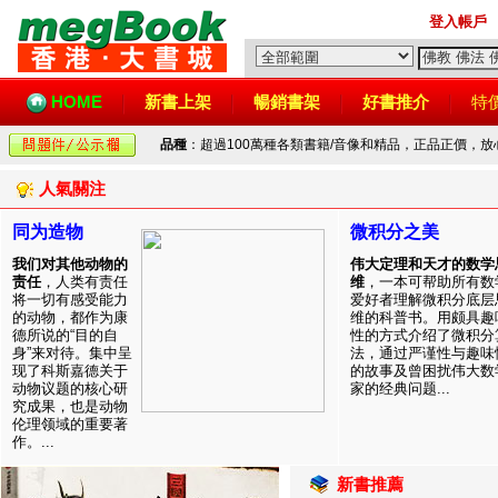
登入帳戶
HOME
新書上架
暢銷書架
好書推介
特
品種
：超過100萬種各類書籍/音像和精品，正品正價，
人氣關注
同为造物
微积分之美
我们对其他动物的
伟大定理和天才的数学
责任
，人类有责任
维
，一本可帮助所有数
将一切有感受能力
爱好者理解微积分底层
的动物，都作为康
维的科普书。用颇具趣
德所说的“目的自
性的方式介绍了微积分
身”来对待。集中呈
法，通过严谨性与趣味
现了科斯嘉德关于
的故事及曾困扰伟大数
动物议题的核心研
家的经典问题...
究成果，也是动物
伦理领域的重要著
作。...
新書推薦