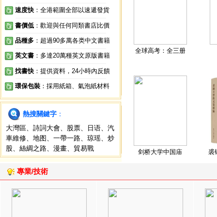
速度快
：全港範圍全部以速遞發貨
書價低
：歡迎與任何同類書店比價
品種多
：超過90多萬各类中文書籍
全球高考：全三册
英文書
：多達20萬種英文原版書籍
找書快
：提供資料，24小時內反饋
環保包裝
：採用紙箱、氣泡紙材料
熱搜關鍵字
：
大灣區
、
詩詞大會
、
股票
、
日语
、
汽
車維修
、
地图
、
一帶一路
、
琼瑶
、
炒
股
、
絲綢之路
、
漫畫
、
貿易戰
剑桥大学中国庙
裘
專業/技術