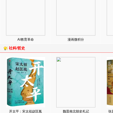
AI教育革命
漫画微积分
社科/哲史
开太平：宋太祖赵匡胤
魏晋南北朝史札记
张