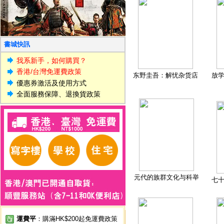
書城快訊
我系新手，如何購買？
香港/台灣免運費政策
东野圭吾：解忧杂货店
放
優惠券激活及使用方式
全面服務保障、退換貨政策
元代的族群文化与科举
七
運費平
：購滿HK$200起免運費政策