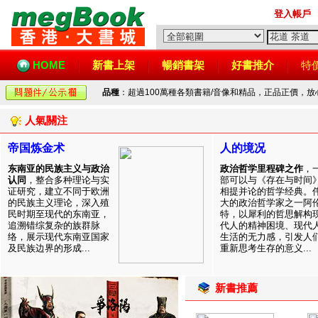
登入帳戶
HOME
新書上架
暢銷書架
好書推介
特
品種
：超過100萬種各類書籍/音像和精品，正品正價，
人氣關注
帝国炼金术
人的境况
东南亚的民族主义与政治
政治哲学里程碑之作
，
认同
，整合多种理论与实
部可以与《存在与时间
证研究，建立不同于欧洲
相提并论的哲学经典。
的民族主义理论，深入殖
大的政治哲学家之一阿
民时期至现代的东南亚，
特，以犀利的哲思解构
追溯错综复杂的族群脉
代人的精神困境、现代
络，展示现代东南亚国家
生活的无力感，引发人
及民族边界的形成...
重新思考生存的意义...
新書推薦