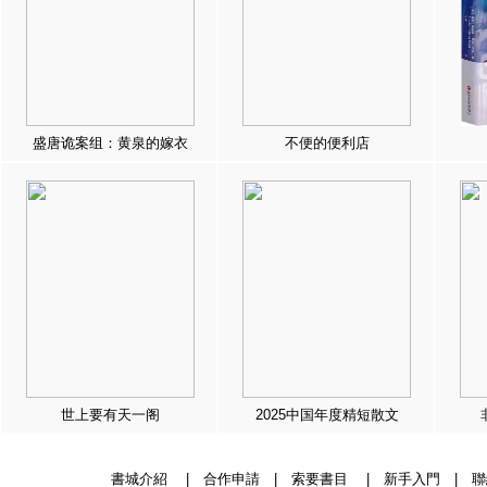
盛唐诡案组：黄泉的嫁衣
不便的便利店
世上要有天一阁
2025中国年度精短散文
書城介紹
|
合作申請
|
索要書目
|
新手入門
|
聯