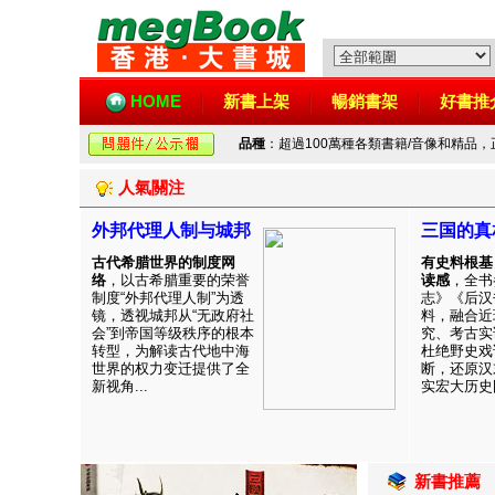
HOME
新書上架
暢銷書架
好書推
品種
：超過100萬種各類書籍/音像和精品
人氣關注
外邦代理人制与城邦
三国的真
古代希腊世界的制度网
有史料根基
络
，以古希腊重要的荣誉
读感
，全书
制度“外邦代理人制”为透
志》《后汉
镜，透视城邦从“无政府社
料，融合近
会”到帝国等级秩序的根本
究、考古实
转型，为解读古代地中海
杜绝野史戏
世界的权力变迁提供了全
断，还原汉
新视角...
实宏大历史图
新書推薦