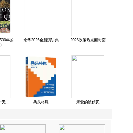
500年的
余华2026全新演讲集
2026政策热点面对面
）
一无二
兵头将尾
亲爱的波伏瓦