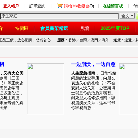
登入帳戶
|
訂單查詢
|
購物車/收銀台
(0)
|
在線留言板
|
付
介
特價區
會員書架精選
月讀
2025年度TOP
，正品正價，放心網購，悭钱省心
服務
：香港
／
台灣
／
澳門
／
海外
送貨
：速遞
／
相
一边崩溃，一边自愈
，又有大众阅
人生应急指南
， 日常情绪
参照《三国
问题的速查手册，向朋友
书》等正统史
表达关心的礼物书：不会
现代史学研
安慰人没关系，史密斯博
证多重佐证，
士就是你的治愈系嘴替。
说与主观臆
耐死型人格修炼指南：容
末至魏晋的真
易崩溃没关系，这本书帮
景...
你容易自愈...