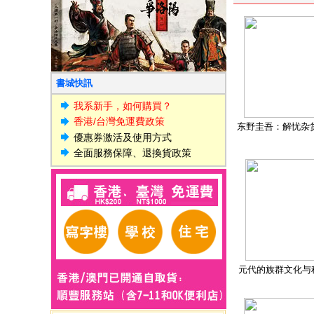
書城快訊
我系新手，如何購買？
香港/台灣免運費政策
东野圭吾：解忧杂
優惠券激活及使用方式
全面服務保障、退換貨政策
元代的族群文化与