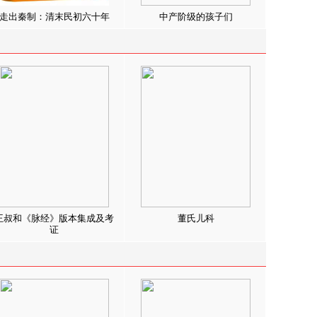
走出秦制：清末民初六十年
中产阶级的孩子们
王叔和《脉经》版本集成及考
董氏儿科
证