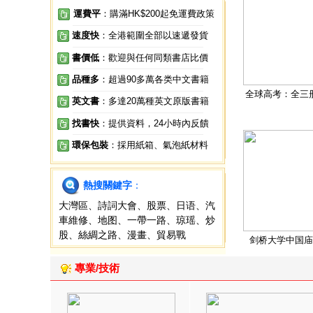
運費平
：購滿HK$200起免運費政策
速度快
：全港範圍全部以速遞發貨
書價低
：歡迎與任何同類書店比價
品種多
：超過90多萬各类中文書籍
全球高考：全三
英文書
：多達20萬種英文原版書籍
找書快
：提供資料，24小時內反饋
環保包裝
：採用紙箱、氣泡紙材料
熱搜關鍵字
：
大灣區
、
詩詞大會
、
股票
、
日语
、
汽
車維修
、
地图
、
一帶一路
、
琼瑶
、
炒
股
、
絲綢之路
、
漫畫
、
貿易戰
剑桥大学中国庙
專業/技術