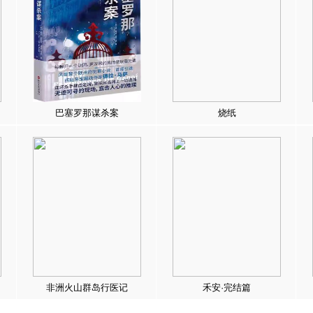
巴塞罗那谋杀案
烧纸
非洲火山群岛行医记
禾安·完结篇