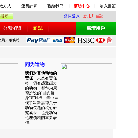
款方式
|
運費計算
|
聯絡我們
|
幫助中心
|
加入書簽
會員登入
新用戶登記
分類瀏覽
雜誌
臺灣用戶
郵局
／
服務站
同为造物
我们对其他动物的
责任
，人类有责任
将一切有感受能力
的动物，都作为康
德所说的“目的自
身”来对待。集中呈
现了科斯嘉德关于
动物议题的核心研
究成果，也是动物
伦理领域的重要著
作。...