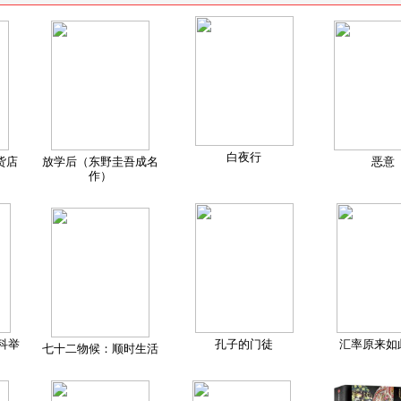
白夜行
货店
放学后（东野圭吾成名
恶意
作）
科举
孔子的门徒
汇率原来如
七十二物候：顺时生活