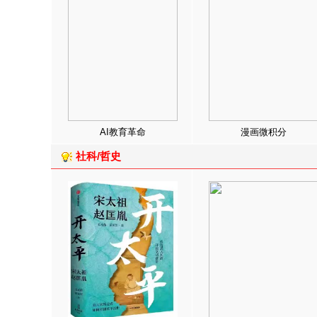
AI教育革命
漫画微积分
社科/哲史