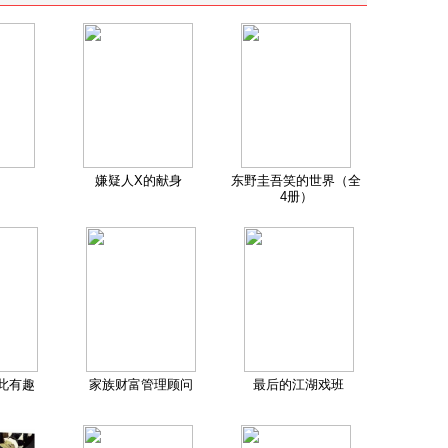
嫌疑人X的献身
东野圭吾笑的世界（全
4册）
此有趣
家族财富管理顾问
最后的江湖戏班