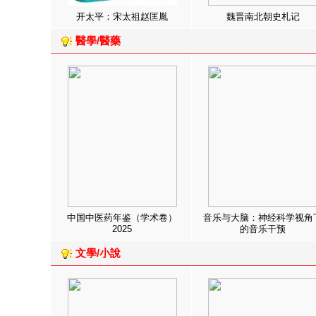
开太平：宋太祖赵匡胤
魏晋南北朝史札记
醫學/醫藥
中国中医药年鉴（学术卷）
音乐与大脑：神经科学视角
2025
的音乐干预
文學/小說