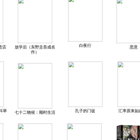
白夜行
货店
放学后（东野圭吾成名
恶意
作）
科举
孔子的门徒
汇率原来如
七十二物候：顺时生活