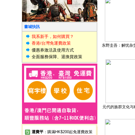
書城快訊
我系新手，如何購買？
香港/台灣免運費政策
东野圭吾：解忧杂
優惠券激活及使用方式
全面服務保障、退換貨政策
元代的族群文化与
運費平
：購滿HK$200起免運費政策