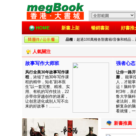
HOME
新書上架
暢銷書架
好書推
品種
：超過100萬種各類書籍/音像和精品
人氣關注
故事写作大师班
强者心态
风行全美30年故事写作课
让你一路开
程
，浓缩了他30年写作课
靡
， 能掌
程的精华，知名“剧本医
人，才能掌
生”以一套完整、精准、实
运！脑科学
用、有机的写作技法，22
时3年，亲
步带你穿越创作的迷雾，
鲁大学脑科
让创意进化成别人写不出
者法则，用
来的好故事！……...
解复杂的脑
看就懂，一用
新書推薦