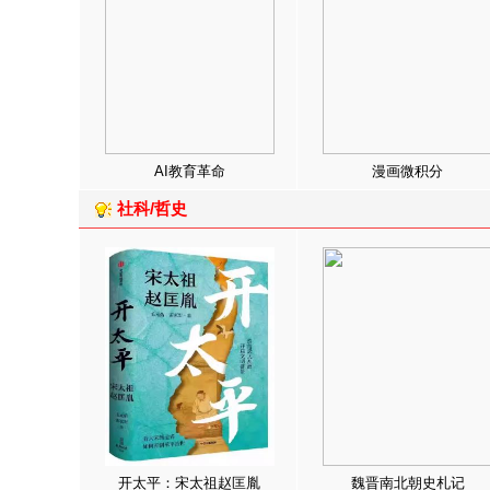
AI教育革命
漫画微积分
社科/哲史
开太平：宋太祖赵匡胤
魏晋南北朝史札记