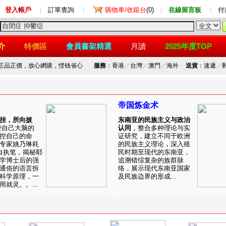
登入帳戶
|
訂單查詢
|
購物車/收銀台
(0)
|
在線留言板
|
付
介
特價區
會員書架精選
月讀
2025年度TOP
，正品正價，放心網購，悭钱省心
服務
：香港
／
台灣
／
澳門
／
海外
送貨
：速遞
／
帝国炼金术
挂，所向披
东南亚的民族主义与政治
控自己大脑的
认同
，整合多种理论与实
控自己的命
证研究，建立不同于欧洲
专家姚乃琳耗
的民族主义理论，深入殖
自执笔，揭秘耶
民时期至现代的东南亚，
学博士后的强
追溯错综复杂的族群脉
通俗的语言拆
络，展示现代东南亚国家
科学原理，一
及民族边界的形成...
就灵。。...