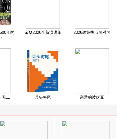
500年的
余华2026全新演讲集
2026政策热点面对面
）
一无二
兵头将尾
亲爱的波伏瓦