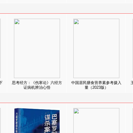
下
思考经方：《伤寒论》六经方
中国居民膳食营养素参考摄入
证病机辨治心悟
量（2023版）