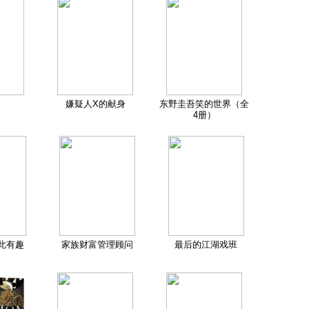
嫌疑人X的献身
东野圭吾笑的世界（全
4册）
此有趣
家族财富管理顾问
最后的江湖戏班