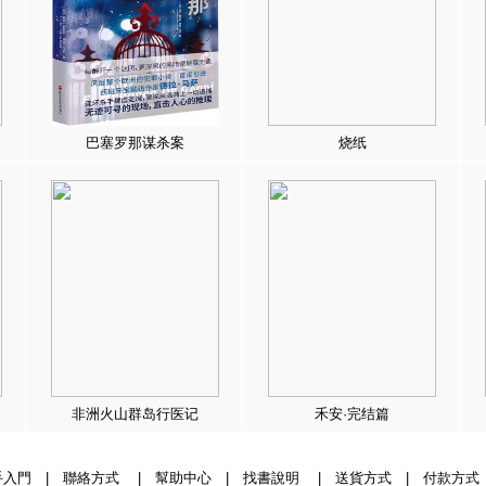
巴塞罗那谋杀案
烧纸
非洲火山群岛行医记
禾安·完结篇
手入門
|
聯絡方式
|
幫助中心
|
找書說明
|
送貨方式
|
付款方式