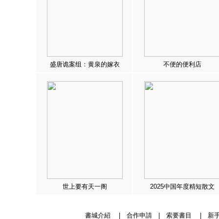
盛唐诡案组：黄泉的嫁衣
不便的便利店
世上要有天一阁
2025中国年度精短散文
書城介紹
|
合作申請
|
索要書目
|
新