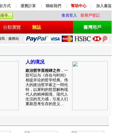
款方式
|
運費計算
|
聯絡我們
|
幫助中心
|
加入書簽
會員登入
新用戶登記
分類瀏覽
雜誌
臺灣用戶
郵局
／
服務站
人的境况
政治哲学里程碑之作
，一
部可以与《存在与时间》
相提并论的哲学经典。伟
大的政治哲学家之一阿伦
特，以犀利的哲思解构现
代人的精神困境、现代人
生活的无力感，引发人们
重新思考生存的意义...