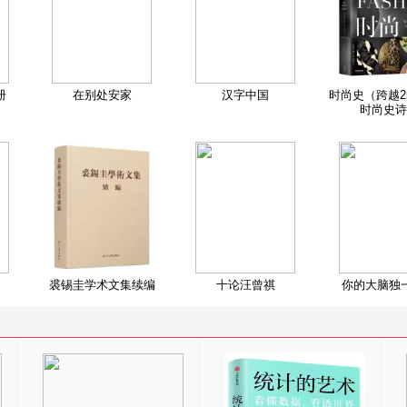
册
在别处安家
汉字中国
时尚史（跨越2
时尚史诗
裘锡圭学术文集续编
十论汪曾祺
你的大脑独