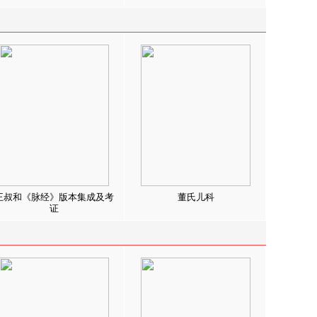
王叔和《脉经》版本集成及考
董氏儿科
证