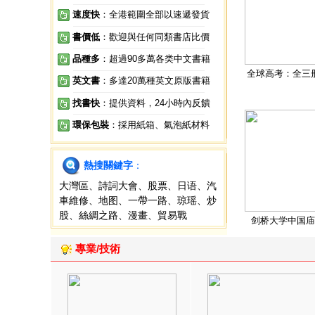
速度快
：全港範圍全部以速遞發貨
書價低
：歡迎與任何同類書店比價
品種多
：超過90多萬各类中文書籍
全球高考：全三
英文書
：多達20萬種英文原版書籍
找書快
：提供資料，24小時內反饋
環保包裝
：採用紙箱、氣泡紙材料
熱搜關鍵字
：
大灣區
、
詩詞大會
、
股票
、
日语
、
汽
車維修
、
地图
、
一帶一路
、
琼瑶
、
炒
股
、
絲綢之路
、
漫畫
、
貿易戰
剑桥大学中国庙
專業/技術