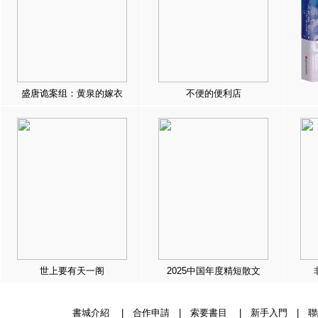
盛唐诡案组：黄泉的嫁衣
不便的便利店
世上要有天一阁
2025中国年度精短散文
書城介紹
|
合作申請
|
索要書目
|
新手入門
|
聯