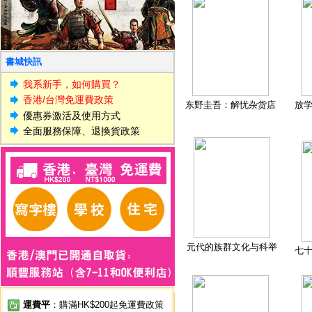
書城快訊
我系新手，如何購買？
香港/台灣免運費政策
东野圭吾：解忧杂货店
放
優惠券激活及使用方式
全面服務保障、退換貨政策
元代的族群文化与科举
七
運費平
：購滿HK$200起免運費政策