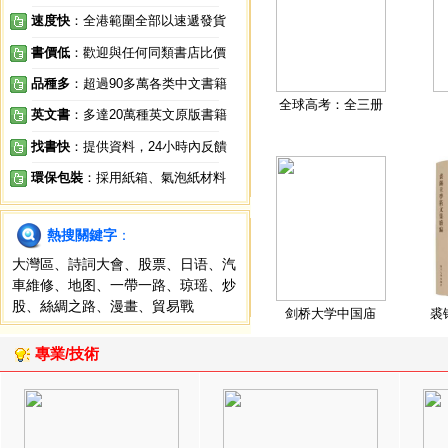
速度快
：全港範圍全部以速遞發貨
書價低
：歡迎與任何同類書店比價
品種多
：超過90多萬各类中文書籍
全球高考：全三册
英文書
：多達20萬種英文原版書籍
找書快
：提供資料，24小時內反饋
環保包裝
：採用紙箱、氣泡紙材料
熱搜關鍵字
：
大灣區
、
詩詞大會
、
股票
、
日语
、
汽
車維修
、
地图
、
一帶一路
、
琼瑶
、
炒
股
、
絲綢之路
、
漫畫
、
貿易戰
剑桥大学中国庙
裘
專業/技術