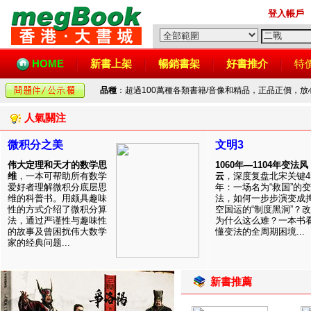
登入帳戶
HOME
新書上架
暢銷書架
好書推介
特
品種
：超過100萬種各類書籍/音像和精品，正品正價，
人氣關注
微积分之美
文明3
伟大定理和天才的数学思
1060年—1104年变法风
维
，一本可帮助所有数学
云
，深度复盘北宋关键4
爱好者理解微积分底层思
年：一场名为“救国”的变
维的科普书。用颇具趣味
法，如何一步步演变成
性的方式介绍了微积分算
空国运的“制度黑洞”？
法，通过严谨性与趣味性
为什么这么难？一本书
的故事及曾困扰伟大数学
懂变法的全周期困境...
家的经典问题...
新書推薦