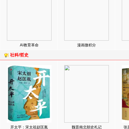
AI教育革命
漫画微积分
社科/哲史
开太平：宋太祖赵匡胤
魏晋南北朝史札记
张