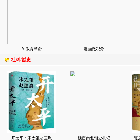
AI教育革命
漫画微积分
社科/哲史
开太平：宋太祖赵匡胤
魏晋南北朝史札记
张