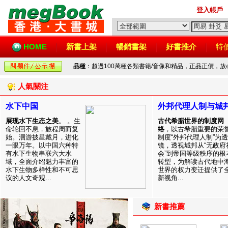
登入帳戶
HOME
新書上架
暢銷書架
好書推介
特
品種
：超過100萬種各類書籍/音像和精品，正品正價，
人氣關注
水下中国
外邦代理人制与城
展现水下生态之美
。 。生
古代希腊世界的制度网
命轮回不息，旅程周而复
络
，以古希腊重要的荣
始。洄游披星戴月，进化
制度“外邦代理人制”为透
一眼万年。以中国六种特
镜，透视城邦从“无政府
有水下生物串联六大水
会”到帝国等级秩序的根
域，全面介绍魅力丰富的
转型，为解读古代地中
水下生物多样性和不可思
世界的权力变迁提供了
议的人文奇观...
新视角...
新書推薦