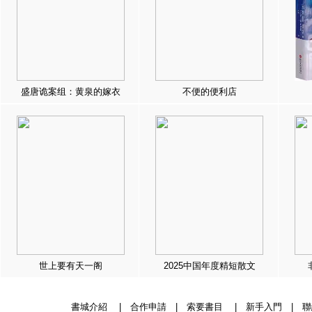
盛唐诡案组：黄泉的嫁衣
不便的便利店
世上要有天一阁
2025中国年度精短散文
書城介紹
|
合作申請
|
索要書目
|
新手入門
|
聯