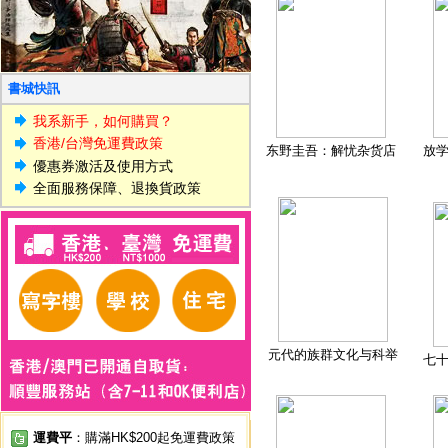
書城快訊
我系新手，如何購買？
香港/台灣免運費政策
东野圭吾：解忧杂货店
放
優惠券激活及使用方式
全面服務保障、退換貨政策
元代的族群文化与科举
七
運費平
：購滿HK$200起免運費政策