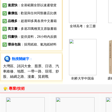
速度快
：全港範圍全部以速遞發貨
書價低
：歡迎與任何同類書店比價
品種多
：超過90多萬各类中文書籍
全球高考：全三册
英文書
：多達20萬種英文原版書籍
找書快
：提供資料，24小時內反饋
環保包裝
：採用紙箱、氣泡紙材料
熱搜關鍵字
：
大灣區
、
詩詞大會
、
股票
、
日语
、
汽
車維修
、
地图
、
一帶一路
、
琼瑶
、
炒
股
、
絲綢之路
、
漫畫
、
貿易戰
剑桥大学中国庙
裘
專業/技術