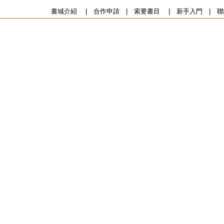
書城介紹
|
合作申請
|
索要書目
|
新手入門
|
聯