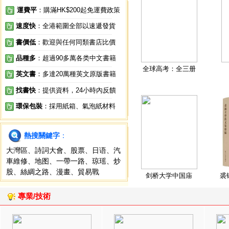
運費平
：購滿HK$200起免運費政策
速度快
：全港範圍全部以速遞發貨
書價低
：歡迎與任何同類書店比價
品種多
：超過90多萬各类中文書籍
全球高考：全三册
英文書
：多達20萬種英文原版書籍
找書快
：提供資料，24小時內反饋
環保包裝
：採用紙箱、氣泡紙材料
熱搜關鍵字
：
大灣區
、
詩詞大會
、
股票
、
日语
、
汽
車維修
、
地图
、
一帶一路
、
琼瑶
、
炒
股
、
絲綢之路
、
漫畫
、
貿易戰
剑桥大学中国庙
裘
專業/技術