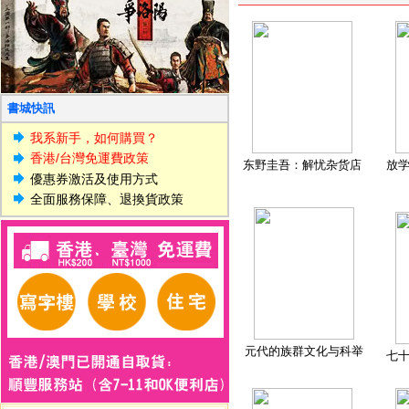
書城快訊
我系新手，如何購買？
香港/台灣免運費政策
东野圭吾：解忧杂货店
放
優惠券激活及使用方式
全面服務保障、退換貨政策
元代的族群文化与科举
七