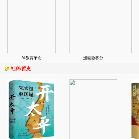
AI教育革命
漫画微积分
社科/哲史