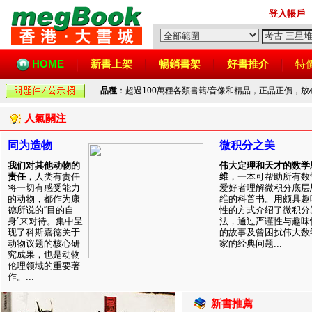
登入帳戶
HOME
新書上架
暢銷書架
好書推介
特
品種
：超過100萬種各類書籍/音像和精品，正品正價，
人氣關注
同为造物
微积分之美
我们对其他动物的
伟大定理和天才的数学
责任
，人类有责任
维
，一本可帮助所有数
将一切有感受能力
爱好者理解微积分底层
的动物，都作为康
维的科普书。用颇具趣
德所说的“目的自
性的方式介绍了微积分
身”来对待。集中呈
法，通过严谨性与趣味
现了科斯嘉德关于
的故事及曾困扰伟大数
动物议题的核心研
家的经典问题...
究成果，也是动物
伦理领域的重要著
作。...
新書推薦