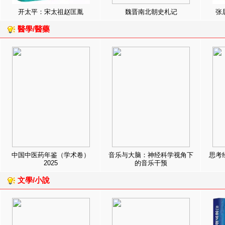
开太平：宋太祖赵匡胤
魏晋南北朝史札记
张
醫學/醫藥
中国中医药年鉴（学术卷）
音乐与大脑：神经科学视角下
思考
2025
的音乐干预
文學/小說