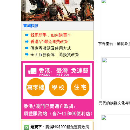
書城快訊
我系新手，如何購買？
香港/台灣免運費政策
东野圭吾：解忧杂
優惠券激活及使用方式
全面服務保障、退換貨政策
元代的族群文化与
運費平
：購滿HK$200起免運費政策