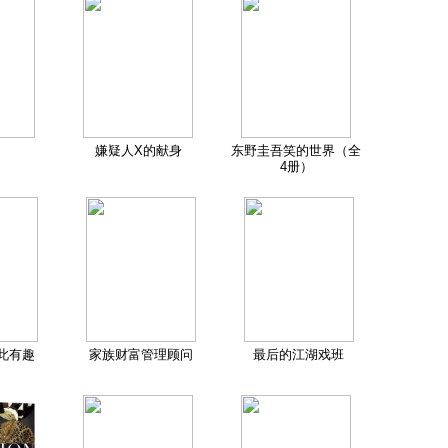
嫌疑人X的献身
东野圭吾笑的世界（全
4册）
此有趣
家族财富管理顾问
最后的江湖戏班