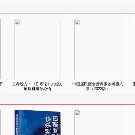
下
思考经方：《伤寒论》六经方
中国居民膳食营养素参考摄入
证病机辨治心悟
量（2023版）