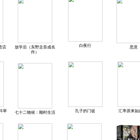
白夜行
货店
放学后（东野圭吾成名
恶意
作）
科举
孔子的门徒
汇率原来如
七十二物候：顺时生活