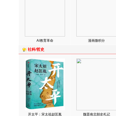
AI教育革命
漫画微积分
社科/哲史
开太平：宋太祖赵匡胤
魏晋南北朝史札记