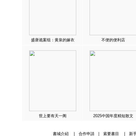
盛唐诡案组：黄泉的嫁衣
不便的便利店
世上要有天一阁
2025中国年度精短散文
書城介紹
|
合作申請
|
索要書目
|
新