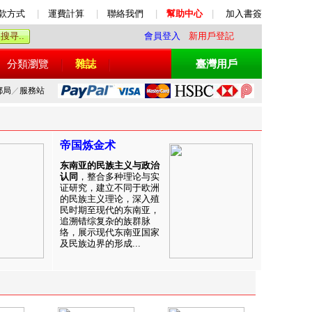
款方式
|
運費計算
|
聯絡我們
|
幫助中心
|
加入書簽
會員登入
新用戶登記
分類瀏覽
雜誌
臺灣用戶
郵局
／
服務站
帝国炼金术
东南亚的民族主义与政治
认同
，整合多种理论与实
证研究，建立不同于欧洲
的民族主义理论，深入殖
民时期至现代的东南亚，
追溯错综复杂的族群脉
络，展示现代东南亚国家
及民族边界的形成...