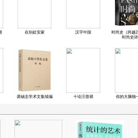
册
在别处安家
汉字中国
时尚史（跨越2
时尚史诗
裘锡圭学术文集续编
十论汪曾祺
你的大脑独