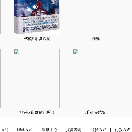
巴塞罗那谋杀案
烧纸
非洲火山群岛行医记
禾安·完结篇
手入門
|
聯絡方式
|
幫助中心
|
找書說明
|
送貨方式
|
付款方式