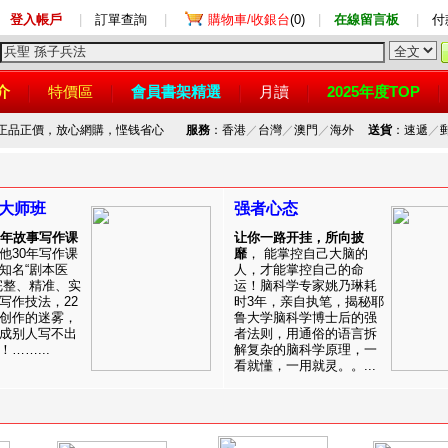
登入帳戶
|
訂單查詢
|
購物車/收銀台
(0)
|
在線留言板
|
付
介
特價區
會員書架精選
月讀
2025年度TOP
，正品正價，放心網購，悭钱省心
服務
：香港
／
台灣
／
澳門
／
海外
送貨
：速遞
／
大师班
强者心态
0年故事写作课
让你一路开挂，所向披
他30年写作课
靡
， 能掌控自己大脑的
知名“剧本医
人，才能掌控自己的命
完整、精准、实
运！脑科学专家姚乃琳耗
写作技法，22
时3年，亲自执笔，揭秘耶
创作的迷雾，
鲁大学脑科学博士后的强
成别人写不出
者法则，用通俗的语言拆
……...
解复杂的脑科学原理，一
看就懂，一用就灵。。...