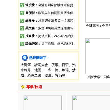
速度快
：全港範圍全部以速遞發貨
書價低
：歡迎與任何同類書店比價
品種多
：超過90多萬各类中文書籍
全球高考：全三
英文書
：多達20萬種英文原版書籍
找書快
：提供資料，24小時內反饋
環保包裝
：採用紙箱、氣泡紙材料
熱搜關鍵字
：
大灣區
、
詩詞大會
、
股票
、
日语
、
汽
車維修
、
地图
、
一帶一路
、
琼瑶
、
炒
股
、
絲綢之路
、
漫畫
、
貿易戰
剑桥大学中国庙
專業/技術