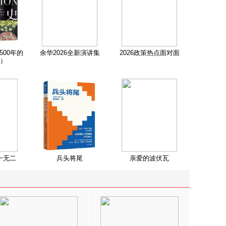
500年的
余华2026全新演讲集
2026政策热点面对面
）
一无二
兵头将尾
亲爱的波伏瓦