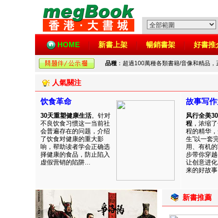
HOME
新書上架
暢銷書架
好書推
品種
：超過100萬種各類書籍/音像和精品
人氣關注
饮食革命
故事写作
30天重塑健康生活
。针对
风行全美3
不良饮食习惯这一当前社
程
，浓缩了
会普遍存在的问题，介绍
程的精华，
了饮食对健康的重大影
生”以一套
响，帮助读者学会正确选
用、有机的
择健康的食品，防止陷入
步带你穿越
虚假营销的陷阱...
让创意进化
来的好故事！
新書推薦