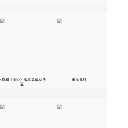
王叔和《脉经》版本集成及考
董氏儿科
证