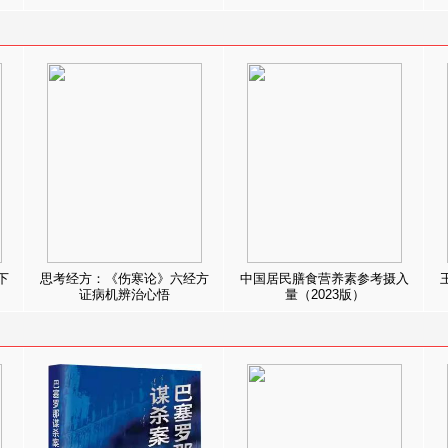
下
思考经方：《伤寒论》六经方
中国居民膳食营养素参考摄入
证病机辨治心悟
量（2023版）