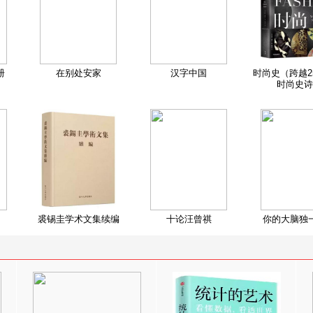
册
在别处安家
汉字中国
时尚史（跨越2
时尚史诗
裘锡圭学术文集续编
十论汪曾祺
你的大脑独