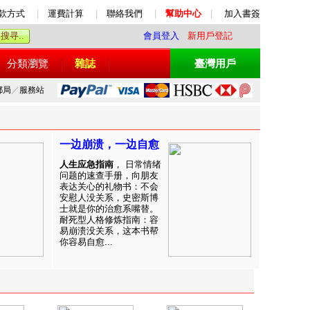
款方式
|
運費計算
|
聯絡我們
|
幫助中心
|
加入書簽
會員登入
新用戶登記
分類瀏覽
雜誌
臺灣用戶
郵局
／
服務站
一边崩溃，一边自愈
人生应急指南
， 日常情绪
问题的速查手册，向朋友
表达关心的礼物书：不会
安慰人没关系，史密斯博
士就是你的治愈系嘴替。
耐死型人格修炼指南：容
易崩溃没关系，这本书帮
你容易自愈...