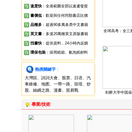
速度快
：全港範圍全部以速遞發貨
書價低
：歡迎與任何同類書店比價
品種多
：超過90多萬各类中文書籍
全球高考：全三
英文書
：多達20萬種英文原版書籍
找書快
：提供資料，24小時內反饋
環保包裝
：採用紙箱、氣泡紙材料
熱搜關鍵字
：
大灣區
、
詩詞大會
、
股票
、
日语
、
汽
車維修
、
地图
、
一帶一路
、
琼瑶
、
炒
股
、
絲綢之路
、
漫畫
、
貿易戰
剑桥大学中国庙
專業/技術