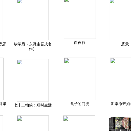
白夜行
货店
放学后（东野圭吾成名
恶意
作）
科举
孔子的门徒
汇率原来如
七十二物候：顺时生活