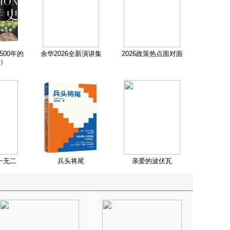
500年的
余华2026全新演讲集
2026政策热点面对面
）
一无二
兵头将尾
亲爱的波伏瓦