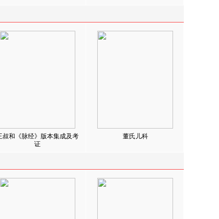
王叔和《脉经》版本集成及考
董氏儿科
证