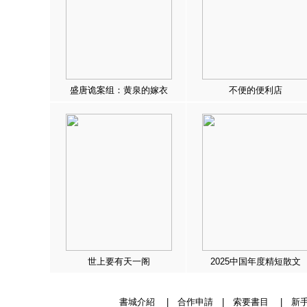
盛唐诡案组：黄泉的嫁衣
不便的便利店
世上要有天一阁
2025中国年度精短散文
書城介紹
|
合作申請
|
索要書目
|
新