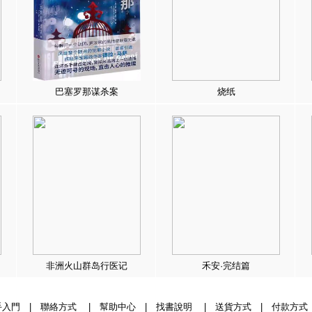
巴塞罗那谋杀案
烧纸
非洲火山群岛行医记
禾安·完结篇
手入門
|
聯絡方式
|
幫助中心
|
找書說明
|
送貨方式
|
付款方式