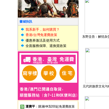
書城快訊
我系新手，如何購買？
香港/台灣免運費政策
东野圭吾：解忧杂
優惠券激活及使用方式
全面服務保障、退換貨政策
元代的族群文化与
運費平
：購滿HK$200起免運費政策