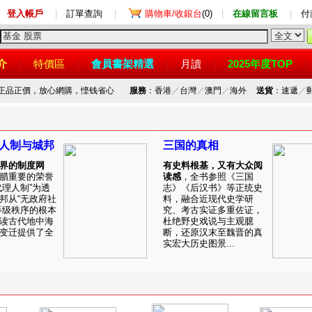
登入帳戶
|
訂單查詢
|
購物車/收銀台
(0)
|
在線留言板
|
付
介
特價區
會員書架精選
月讀
2025年度TOP
，正品正價，放心網購，悭钱省心
服務
：香港
／
台灣
／
澳門
／
海外
送貨
：速遞
／
人制与城邦
三国的真相
界的制度网
有史料根基，又有大众阅
腊重要的荣誉
读感
，全书参照《三国
代理人制”为透
志》《后汉书》等正统史
邦从“无政府社
料，融合近现代史学研
等级秩序的根本
究、考古实证多重佐证，
读古代地中海
杜绝野史戏说与主观臆
变迁提供了全
断，还原汉末至魏晋的真
实宏大历史图景...