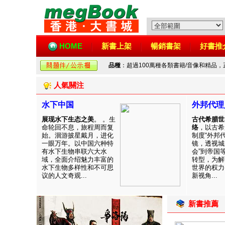
HOME
新書上架
暢銷書架
好書推
品種
：超過100萬種各類書籍/音像和精品
人氣關注
水下中国
外邦代理
展现水下生态之美
。 。生
古代希腊世
命轮回不息，旅程周而复
络
，以古希
始。洄游披星戴月，进化
制度“外邦
一眼万年。以中国六种特
镜，透视城
有水下生物串联六大水
会”到帝国
域，全面介绍魅力丰富的
转型，为解
水下生物多样性和不可思
世界的权力
议的人文奇观...
新视角...
新書推薦