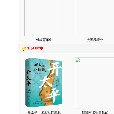
AI教育革命
漫画微积分
社科/哲史
开太平：宋太祖赵匡胤
魏晋南北朝史札记