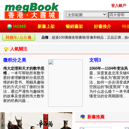
登入帳戶
HOME
新書上架
暢銷書架
好書推介
特
品種
：超過100萬種各類書籍/音像和精品，正品正價，
人氣關注
微积分之美
文明3
伟大定理和天才的数学思
1060年—1104年变法风
维
，一本可帮助所有数学
云
，深度复盘北宋关键4
爱好者理解微积分底层思
年：一场名为“救国”的变
维的科普书。用颇具趣味
法，如何一步步演变成
性的方式介绍了微积分算
空国运的“制度黑洞”？
法，通过严谨性与趣味性
为什么这么难？一本书
的故事及曾困扰伟大数学
懂变法的全周期困境...
家的经典问题...
新書推薦