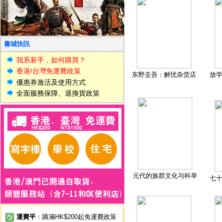
書城快訊
我系新手，如何購買？
香港/台灣免運費政策
东野圭吾：解忧杂货店
放
優惠券激活及使用方式
全面服務保障、退換貨政策
元代的族群文化与科举
七
運費平
：購滿HK$200起免運費政策