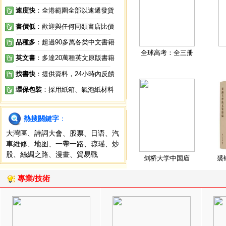
速度快
：全港範圍全部以速遞發貨
書價低
：歡迎與任何同類書店比價
品種多
：超過90多萬各类中文書籍
全球高考：全三册
英文書
：多達20萬種英文原版書籍
找書快
：提供資料，24小時內反饋
環保包裝
：採用紙箱、氣泡紙材料
熱搜關鍵字
：
大灣區
、
詩詞大會
、
股票
、
日语
、
汽
車維修
、
地图
、
一帶一路
、
琼瑶
、
炒
股
、
絲綢之路
、
漫畫
、
貿易戰
剑桥大学中国庙
裘
專業/技術