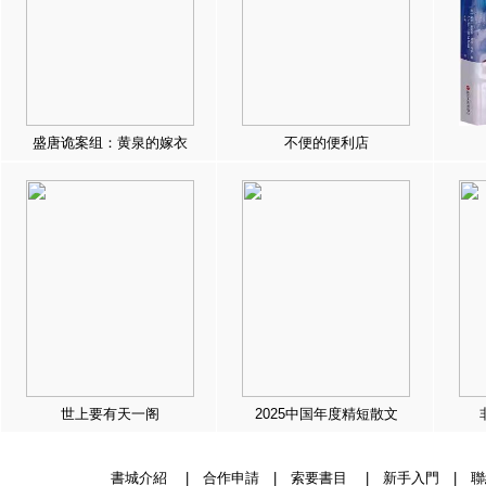
盛唐诡案组：黄泉的嫁衣
不便的便利店
世上要有天一阁
2025中国年度精短散文
書城介紹
|
合作申請
|
索要書目
|
新手入門
|
聯