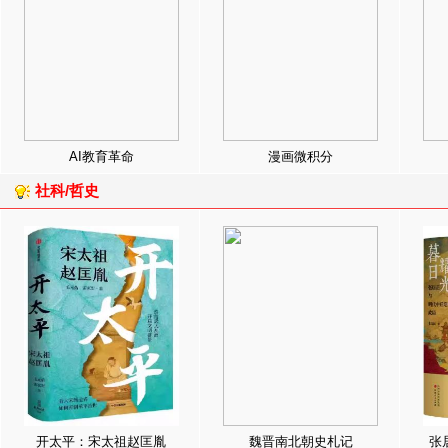
AI教育革命
漫画微积分
社科/哲史
开太平：宋太祖赵匡胤
魏晋南北朝史札记
张