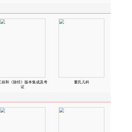
王叔和《脉经》版本集成及考
董氏儿科
证