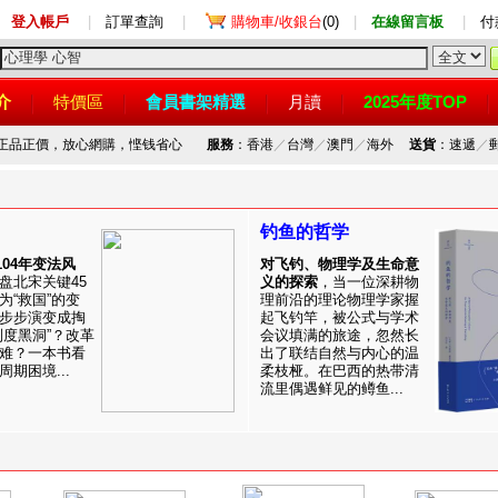
登入帳戶
|
訂單查詢
|
購物車/收銀台
(0)
|
在線留言板
|
付
介
特價區
會員書架精選
月讀
2025年度TOP
，正品正價，放心網購，悭钱省心
服務
：香港
／
台灣
／
澳門
／
海外
送貨
：速遞
／
钓鱼的哲学
1104年变法风
对飞钓、物理学及生命意
盘北宋关键45
义的探索
，当一位深耕物
为“救国”的变
理前沿的理论物理学家握
步步演变成掏
起飞钓竿，被公式与学术
制度黑洞”？改革
会议填满的旅途，忽然长
难？一本书看
出了联结自然与内心的温
期困境...
柔枝桠。在巴西的热带清
流里偶遇鲜见的鳟鱼...