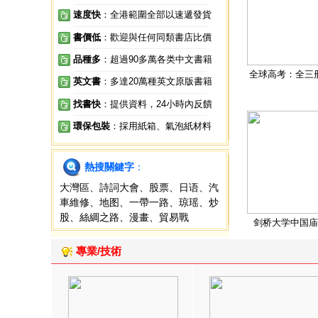
速度快
：全港範圍全部以速遞發貨
書價低
：歡迎與任何同類書店比價
品種多
：超過90多萬各类中文書籍
全球高考：全三
英文書
：多達20萬種英文原版書籍
找書快
：提供資料，24小時內反饋
環保包裝
：採用紙箱、氣泡紙材料
熱搜關鍵字
：
大灣區
、
詩詞大會
、
股票
、
日语
、
汽
車維修
、
地图
、
一帶一路
、
琼瑶
、
炒
股
、
絲綢之路
、
漫畫
、
貿易戰
剑桥大学中国庙
專業/技術