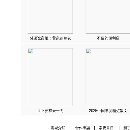
盛唐诡案组：黄泉的嫁衣
不便的便利店
世上要有天一阁
2025中国年度精短散文
書城介紹
|
合作申請
|
索要書目
|
新