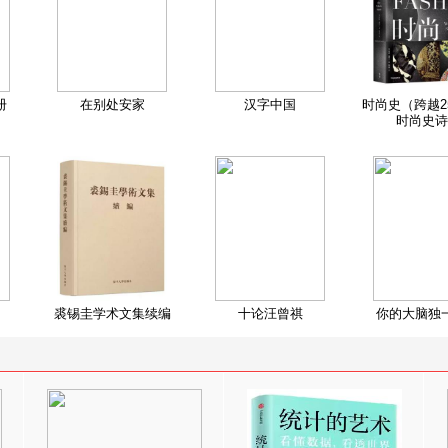
册
在别处安家
汉字中国
时尚史（跨越2
时尚史诗
裘锡圭学术文集续编
十论汪曾祺
你的大脑独