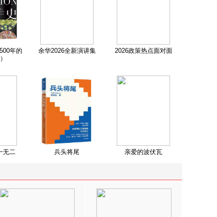
500年的
余华2026全新演讲集
2026政策热点面对面
）
一无二
兵头将尾
亲爱的波伏瓦