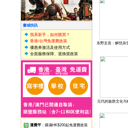
書城快訊
我系新手，如何購買？
香港/台灣免運費政策
东野圭吾：解忧杂
優惠券激活及使用方式
全面服務保障、退換貨政策
元代的族群文化与
運費平
：購滿HK$200起免運費政策