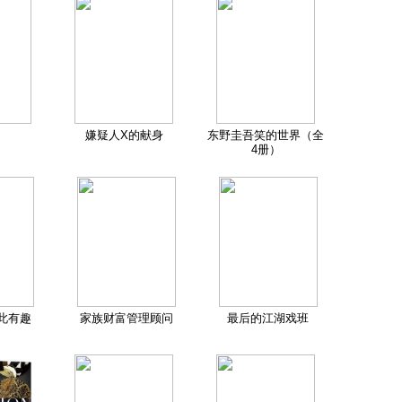
嫌疑人X的献身
东野圭吾笑的世界（全
4册）
此有趣
家族财富管理顾问
最后的江湖戏班