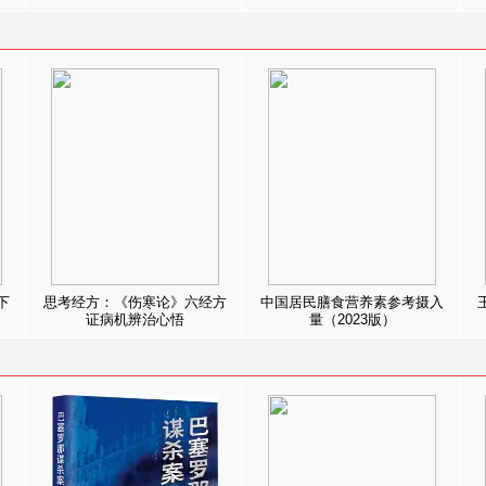
下
思考经方：《伤寒论》六经方
中国居民膳食营养素参考摄入
证病机辨治心悟
量（2023版）