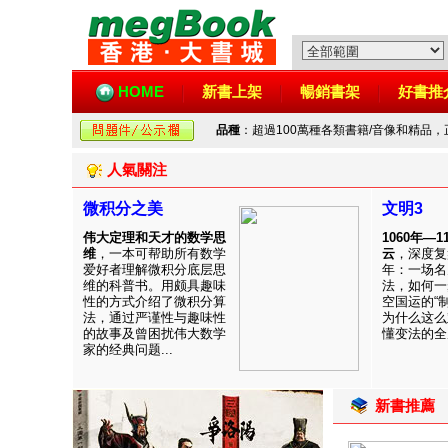
HOME
新書上架
暢銷書架
好書推
品種
：超過100萬種各類書籍/音像和精品
人氣關注
微积分之美
文明3
伟大定理和天才的数学思
1060年—
维
，一本可帮助所有数学
云
，深度复
爱好者理解微积分底层思
年：一场名
维的科普书。用颇具趣味
法，如何一
性的方式介绍了微积分算
空国运的“
法，通过严谨性与趣味性
为什么这么
的故事及曾困扰伟大数学
懂变法的全周
家的经典问题...
新書推薦