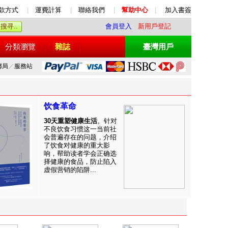
款方式
|
運費計算
|
聯絡我們
|
幫助中心
|
加入書簽
會員登入
新用戶登記
分類瀏覽
雜誌
臺灣用戶
郵局
／
服務站
饮食革命
30天重塑健康生活
。针对
不良饮食习惯这一当前社
会普遍存在的问题，介绍
了饮食对健康的重大影
响，帮助读者学会正确选
择健康的食品，防止陷入
虚假营销的陷阱...