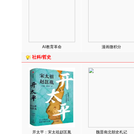
AI教育革命
漫画微积分
社科/哲史
开太平：宋太祖赵匡胤
魏晋南北朝史札记