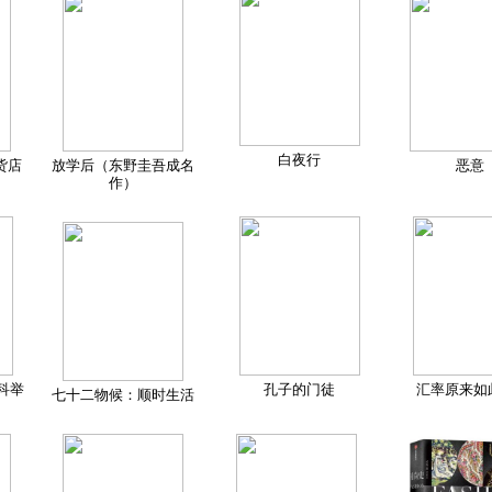
白夜行
货店
放学后（东野圭吾成名
恶意
作）
科举
孔子的门徒
汇率原来如
七十二物候：顺时生活