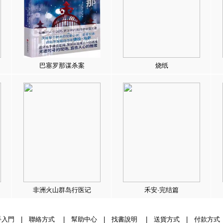
巴塞罗那谋杀案
烧纸
非洲火山群岛行医记
禾安·完结篇
手入門
|
聯絡方式
|
幫助中心
|
找書說明
|
送貨方式
|
付款方式