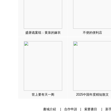
盛唐诡案组：黄泉的嫁衣
不便的便利店
世上要有天一阁
2025中国年度精短散文
書城介紹
|
合作申請
|
索要書目
|
新