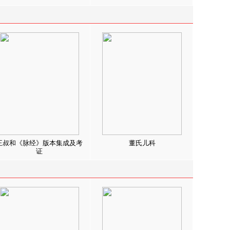
王叔和《脉经》版本集成及考
董氏儿科
证