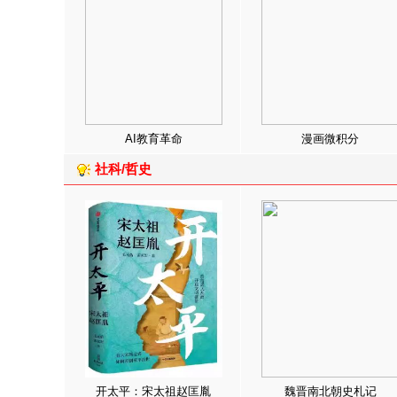
AI教育革命
漫画微积分
社科/哲史
开太平：宋太祖赵匡胤
魏晋南北朝史札记