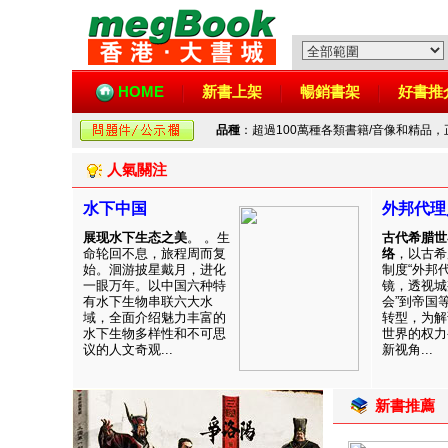
HOME
新書上架
暢銷書架
好書推
品種
：超過100萬種各類書籍/音像和精品
人氣關注
水下中国
外邦代理
展现水下生态之美
。 。生
古代希腊世
命轮回不息，旅程周而复
络
，以古希
始。洄游披星戴月，进化
制度“外邦
一眼万年。以中国六种特
镜，透视城
有水下生物串联六大水
会”到帝国
域，全面介绍魅力丰富的
转型，为解
水下生物多样性和不可思
世界的权力
议的人文奇观...
新视角...
新書推薦