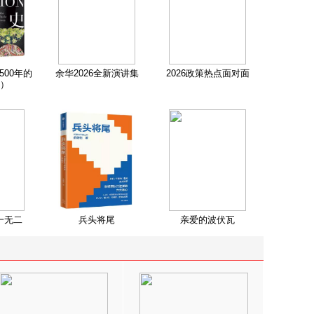
500年的
余华2026全新演讲集
2026政策热点面对面
）
一无二
兵头将尾
亲爱的波伏瓦