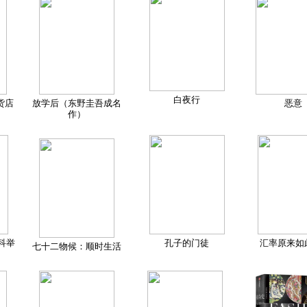
白夜行
货店
放学后（东野圭吾成名
恶意
作）
科举
孔子的门徒
汇率原来如
七十二物候：顺时生活