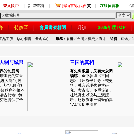
登入帳戶
|
訂單查詢
|
購物車/收銀台
(0)
|
在線留言板
|
付
介
特價區
會員書架精選
月讀
2025年度TOP
，正品正價，放心網購，悭钱省心
服務
：香港
／
台灣
／
澳門
／
海外
送貨
：速遞
／
人制与城邦
三国的真相
界的制度网
有史料根基，又有大众阅
腊重要的荣誉
读感
，全书参照《三国
代理人制”为透
志》《后汉书》等正统史
邦从“无政府社
料，融合近现代史学研
等级秩序的根本
究、考古实证多重佐证，
读古代地中海
杜绝野史戏说与主观臆
变迁提供了全
断，还原汉末至魏晋的真
实宏大历史图景...