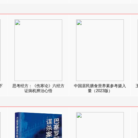
下
思考经方：《伤寒论》六经方
中国居民膳食营养素参考摄入
证病机辨治心悟
量（2023版）