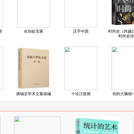
册
在别处安家
汉字中国
时尚史（跨越2
时尚史诗
裘锡圭学术文集续编
十论汪曾祺
你的大脑独