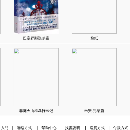
巴塞罗那谋杀案
烧纸
非洲火山群岛行医记
禾安·完结篇
手入門
|
聯絡方式
|
幫助中心
|
找書說明
|
送貨方式
|
付款方式