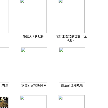
嫌疑人X的献身
东野圭吾笑的世界（全
4册）
此有趣
家族财富管理顾问
最后的江湖戏班