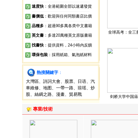
速度快
：全港範圍全部以速遞發貨
書價低
：歡迎與任何同類書店比價
品種多
：超過90多萬各类中文書籍
全球高考：全三
英文書
：多達20萬種英文原版書籍
找書快
：提供資料，24小時內反饋
環保包裝
：採用紙箱、氣泡紙材料
熱搜關鍵字
：
大灣區
、
詩詞大會
、
股票
、
日语
、
汽
車維修
、
地图
、
一帶一路
、
琼瑶
、
炒
股
、
絲綢之路
、
漫畫
、
貿易戰
剑桥大学中国庙
專業/技術