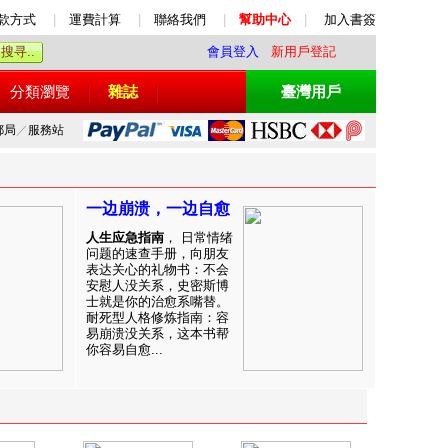
款方式
|
運費計算
|
聯絡我們
|
幫助中心
|
加入書簽
會員登入
新用戶登記
分類瀏覽
雜誌
臺灣用戶
郵局
／
服務站
一边崩溃，一边自愈
人生应急指南
， 日常情绪
问题的速查手册，向朋友
表达关心的礼物书：不会
安慰人没关系，史密斯博
士就是你的治愈系嘴替。
耐死型人格修炼指南：容
易崩溃没关系，这本书帮
你容易自愈...