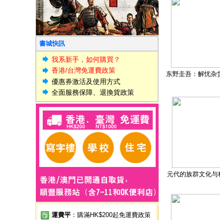
書城快訊
我系新手，如何購買？
香港/台灣免運費政策
东野圭吾：解忧杂
優惠券激活及使用方式
全面服務保障、退換貨政策
元代的族群文化与
運費平
：購滿HK$200起免運費政策