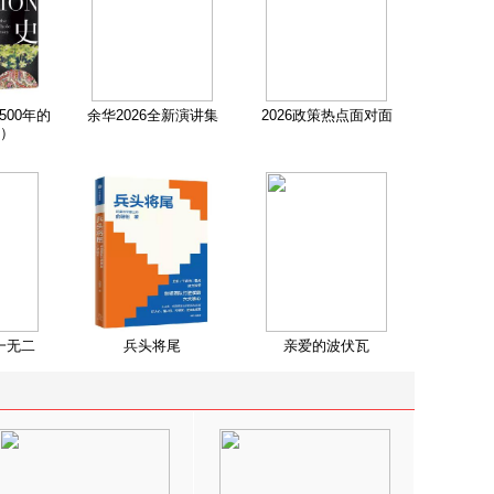
500年的
余华2026全新演讲集
2026政策热点面对面
）
一无二
兵头将尾
亲爱的波伏瓦