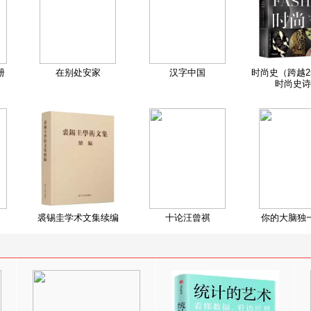
册
在别处安家
汉字中国
时尚史（跨越2
时尚史诗
裘锡圭学术文集续编
十论汪曾祺
你的大脑独