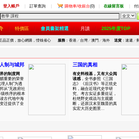
登入帳戶
|
訂單查詢
|
購物車/收銀台
(0)
|
在線留言板
|
付
介
特價區
會員書架精選
月讀
2025年度TOP
，正品正價，放心網購，悭钱省心
服務
：香港
／
台灣
／
澳門
／
海外
送貨
：速遞
／
人制与城邦
三国的真相
界的制度网
有史料根基，又有大众阅
腊重要的荣誉
读感
，全书参照《三国
代理人制”为透
志》《后汉书》等正统史
邦从“无政府社
料，融合近现代史学研
等级秩序的根本
究、考古实证多重佐证，
读古代地中海
杜绝野史戏说与主观臆
变迁提供了全
断，还原汉末至魏晋的真
实宏大历史图景...