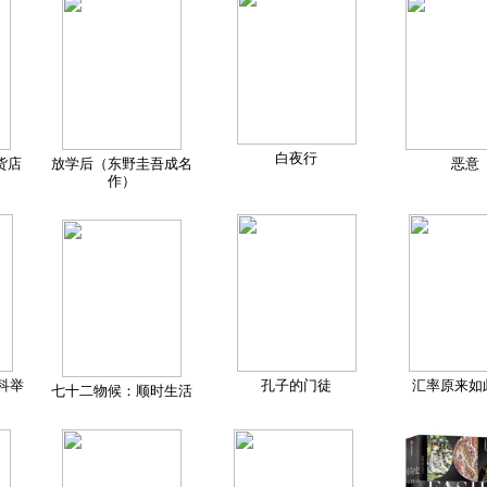
白夜行
货店
放学后（东野圭吾成名
恶意
作）
科举
孔子的门徒
汇率原来如
七十二物候：顺时生活