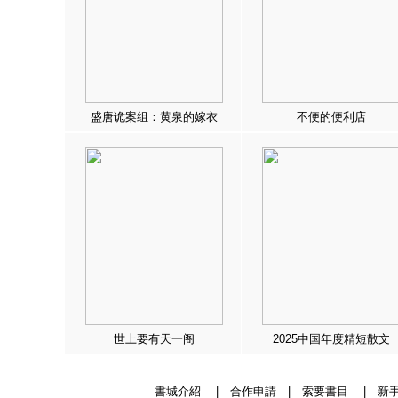
盛唐诡案组：黄泉的嫁衣
不便的便利店
世上要有天一阁
2025中国年度精短散文
書城介紹
|
合作申請
|
索要書目
|
新