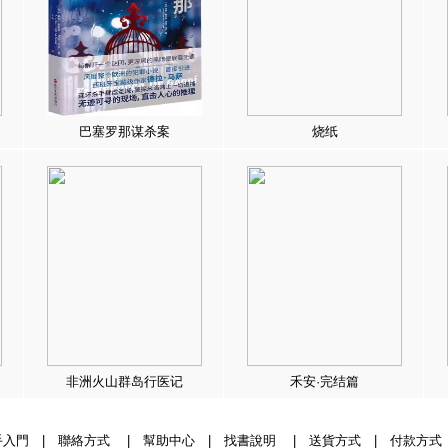
巴塞罗那谋杀案
烧纸
非洲火山群岛行医记
禾安·完结篇
手入門
|
聯絡方式
|
幫助中心
|
找書說明
|
送貨方式
|
付款方式