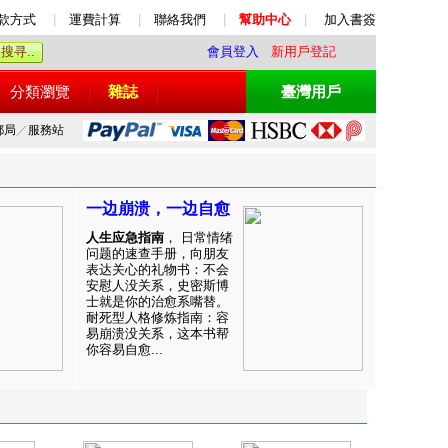
款方式
|
運費計算
|
聯絡我們
|
幫助中心
|
加入書簽
會員登入
新用戶登記
分類瀏覽
雜誌
臺灣用戶
郵局
／
服務站
一边崩溃，一边自愈
人生应急指南
， 日常情绪
问题的速查手册，向朋友
表达关心的礼物书：不会
安慰人没关系，史密斯博
士就是你的治愈系嘴替。
耐死型人格修炼指南：容
易崩溃没关系，这本书帮
你容易自愈...