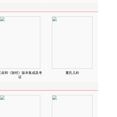
王叔和《脉经》版本集成及考
董氏儿科
证