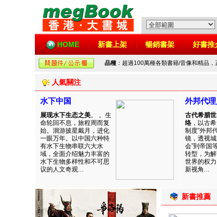
HOME
新書上架
暢銷書架
好書推
品種
：超過100萬種各類書籍/音像和精品
人氣關注
水下中国
外邦代理
展现水下生态之美
。 。生
古代希腊世
命轮回不息，旅程周而复
络
，以古希
始。洄游披星戴月，进化
制度“外邦
一眼万年。以中国六种特
镜，透视城
有水下生物串联六大水
会”到帝国
域，全面介绍魅力丰富的
转型，为解
水下生物多样性和不可思
世界的权力
议的人文奇观...
新视角...
新書推薦