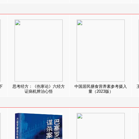
下
思考经方：《伤寒论》六经方
中国居民膳食营养素参考摄入
证病机辨治心悟
量（2023版）