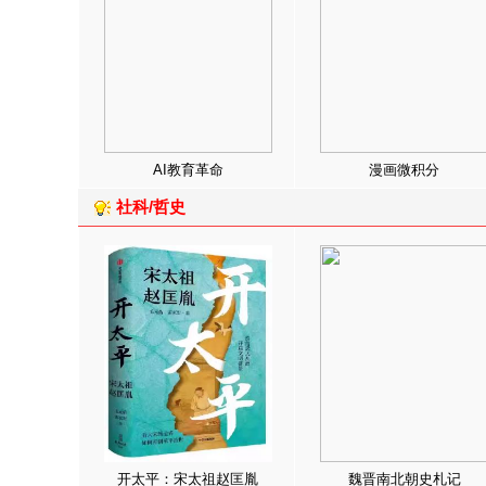
AI教育革命
漫画微积分
社科/哲史
开太平：宋太祖赵匡胤
魏晋南北朝史札记