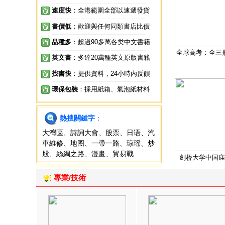
速度快
：全港範圍全部以速遞發貨
書價低
：歡迎與任何同類書店比價
品種多
：超過90多萬各类中文書籍
全球高考：全三
英文書
：多達20萬種英文原版書籍
找書快
：提供資料，24小時內反饋
環保包裝
：採用紙箱、氣泡紙材料
熱搜關鍵字
：
大灣區
、
詩詞大會
、
股票
、
日语
、
汽
車維修
、
地图
、
一帶一路
、
琼瑶
、
炒
股
、
絲綢之路
、
漫畫
、
貿易戰
剑桥大学中国庙
專業/技術