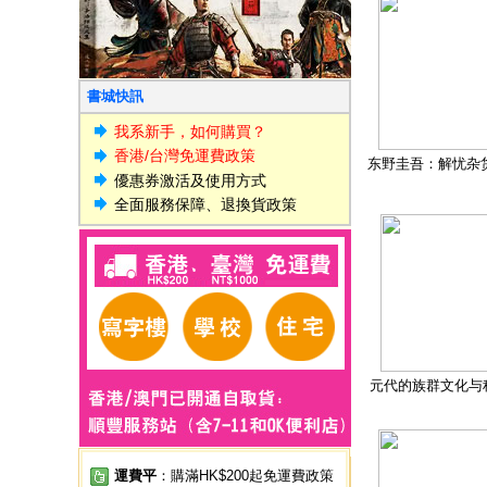
書城快訊
我系新手，如何購買？
香港/台灣免運費政策
东野圭吾：解忧杂
優惠券激活及使用方式
全面服務保障、退換貨政策
元代的族群文化与
運費平
：購滿HK$200起免運費政策