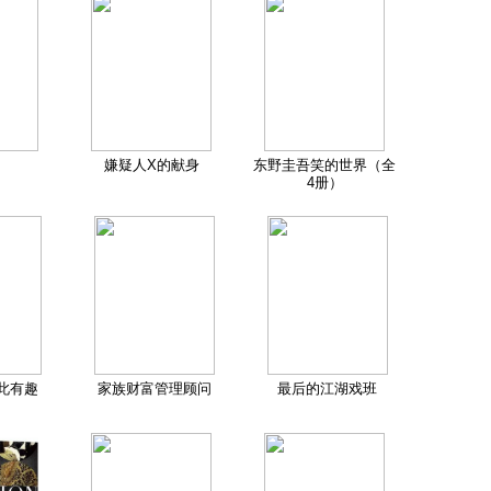
嫌疑人X的献身
东野圭吾笑的世界（全
4册）
此有趣
家族财富管理顾问
最后的江湖戏班