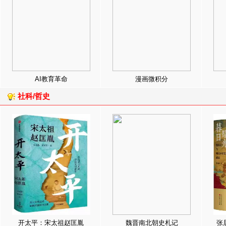
AI教育革命
漫画微积分
社科/哲史
开太平：宋太祖赵匡胤
魏晋南北朝史札记
张