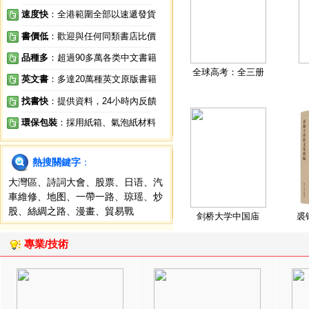
速度快
：全港範圍全部以速遞發貨
書價低
：歡迎與任何同類書店比價
品種多
：超過90多萬各类中文書籍
全球高考：全三册
英文書
：多達20萬種英文原版書籍
找書快
：提供資料，24小時內反饋
環保包裝
：採用紙箱、氣泡紙材料
熱搜關鍵字
：
大灣區
、
詩詞大會
、
股票
、
日语
、
汽
車維修
、
地图
、
一帶一路
、
琼瑶
、
炒
股
、
絲綢之路
、
漫畫
、
貿易戰
剑桥大学中国庙
裘
專業/技術