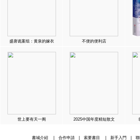
盛唐诡案组：黄泉的嫁衣
不便的便利店
世上要有天一阁
2025中国年度精短散文
書城介紹
|
合作申請
|
索要書目
|
新手入門
|
聯