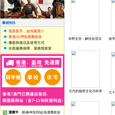
書城快訊
我系新手，如何購買？
香港/台灣免運費政策
东野圭吾：解忧杂货店
放
優惠券激活及使用方式
全面服務保障、退換貨政策
元代的族群文化与科举
七
運費平
：購滿HK$200起免運費政策