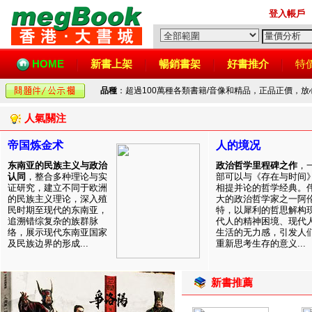
登入帳戶
HOME
新書上架
暢銷書架
好書推介
特
品種
：超過100萬種各類書籍/音像和精品，正品正價，
人氣關注
帝国炼金术
人的境况
东南亚的民族主义与政治
政治哲学里程碑之作
，
认同
，整合多种理论与实
部可以与《存在与时间
证研究，建立不同于欧洲
相提并论的哲学经典。
的民族主义理论，深入殖
大的政治哲学家之一阿
民时期至现代的东南亚，
特，以犀利的哲思解构
追溯错综复杂的族群脉
代人的精神困境、现代
络，展示现代东南亚国家
生活的无力感，引发人
及民族边界的形成...
重新思考生存的意义...
新書推薦