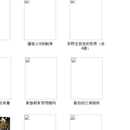
嫌疑人X的献身
东野圭吾笑的世界（全
4册）
此有趣
家族财富管理顾问
最后的江湖戏班