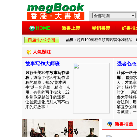
HOME
新書上架
暢銷書架
好書推
品種
：超過100萬種各類書籍/音像和精品
人氣關注
故事写作大师班
强者心态
风行全美30年故事写作课
让你一路开
程
，浓缩了他30年写作课
靡
， 能掌
程的精华，知名“剧本医
人，才能掌
生”以一套完整、精准、实
运！脑科学
用、有机的写作技法，22
时3年，亲
步带你穿越创作的迷雾，
鲁大学脑科
让创意进化成别人写不出
者法则，用
来的好故事！……...
解复杂的脑
看就懂，一用
新書推薦