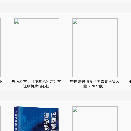
下
思考经方：《伤寒论》六经方
中国居民膳食营养素参考摄入
证病机辨治心悟
量（2023版）