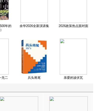
500年的
余华2026全新演讲集
2026政策热点面对面
）
一无二
兵头将尾
亲爱的波伏瓦