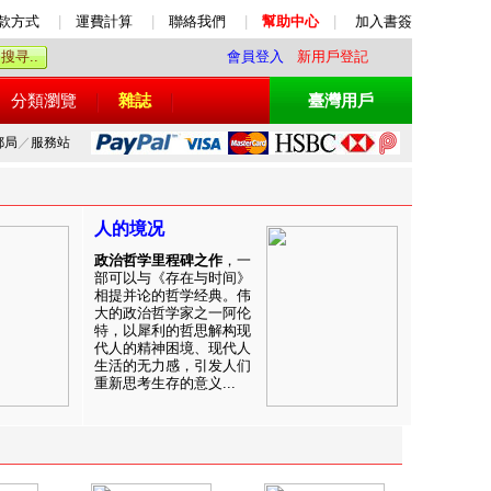
款方式
|
運費計算
|
聯絡我們
|
幫助中心
|
加入書簽
會員登入
新用戶登記
分類瀏覽
雜誌
臺灣用戶
郵局
／
服務站
人的境况
政治哲学里程碑之作
，一
部可以与《存在与时间》
相提并论的哲学经典。伟
大的政治哲学家之一阿伦
特，以犀利的哲思解构现
代人的精神困境、现代人
生活的无力感，引发人们
重新思考生存的意义...