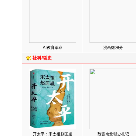
AI教育革命
漫画微积分
社科/哲史
开太平：宋太祖赵匡胤
魏晋南北朝史札记