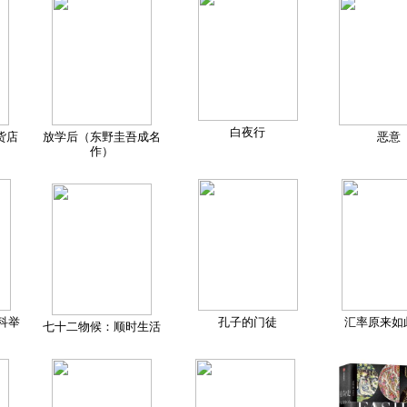
白夜行
货店
放学后（东野圭吾成名
恶意
作）
科举
孔子的门徒
汇率原来如
七十二物候：顺时生活