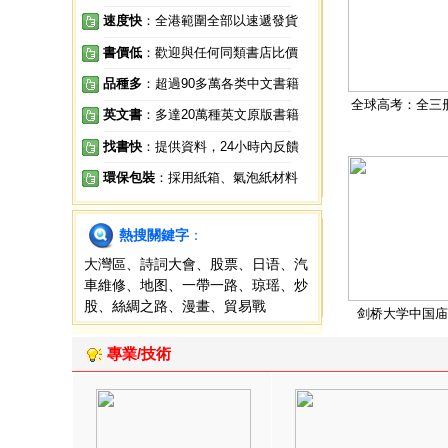
速度快
：全港範圍全部以速遞發貨
書價低
：歡迎與任何同類書店比價
品種多
：超過90多萬各类中文書籍
全球高考：全三
英文書
：多達20萬種英文原版書籍
找書快
：提供資料，24小時內反饋
環保包裝
：採用紙箱、氣泡紙材料
熱搜關鍵字
：
大灣區
、
詩詞大會
、
股票
、
日语
、
汽
車維修
、
地图
、
一帶一路
、
琼瑶
、
炒
股
、
絲綢之路
、
漫畫
、
貿易戰
剑桥大学中国庙
專業/技術