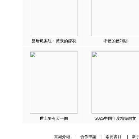
盛唐诡案组：黄泉的嫁衣
不便的便利店
世上要有天一阁
2025中国年度精短散文
書城介紹
|
合作申請
|
索要書目
|
新