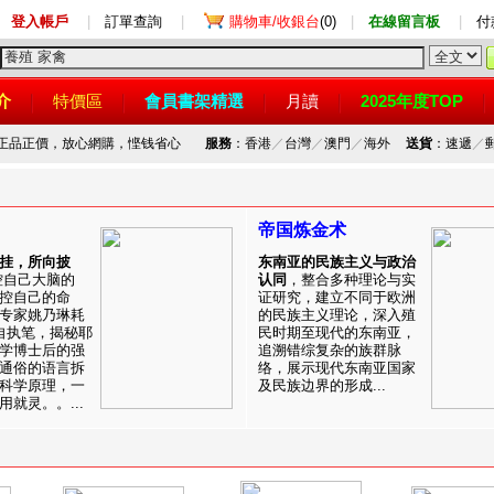
登入帳戶
|
訂單查詢
|
購物車/收銀台
(0)
|
在線留言板
|
付
介
特價區
會員書架精選
月讀
2025年度TOP
，正品正價，放心網購，悭钱省心
服務
：香港
／
台灣
／
澳門
／
海外
送貨
：速遞
／
帝国炼金术
挂，所向披
东南亚的民族主义与政治
控自己大脑的
认同
，整合多种理论与实
控自己的命
证研究，建立不同于欧洲
专家姚乃琳耗
的民族主义理论，深入殖
自执笔，揭秘耶
民时期至现代的东南亚，
学博士后的强
追溯错综复杂的族群脉
通俗的语言拆
络，展示现代东南亚国家
科学原理，一
及民族边界的形成...
就灵。。...