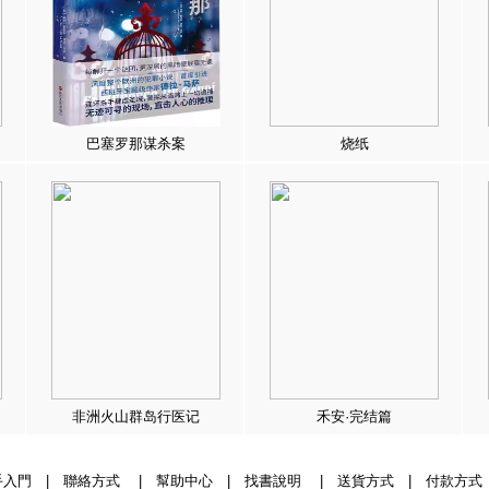
巴塞罗那谋杀案
烧纸
非洲火山群岛行医记
禾安·完结篇
手入門
|
聯絡方式
|
幫助中心
|
找書說明
|
送貨方式
|
付款方式