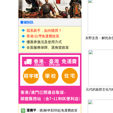
書城快訊
我系新手，如何購買？
香港/台灣免運費政策
东野圭吾：解忧杂
優惠券激活及使用方式
全面服務保障、退換貨政策
元代的族群文化与
運費平
：購滿HK$200起免運費政策