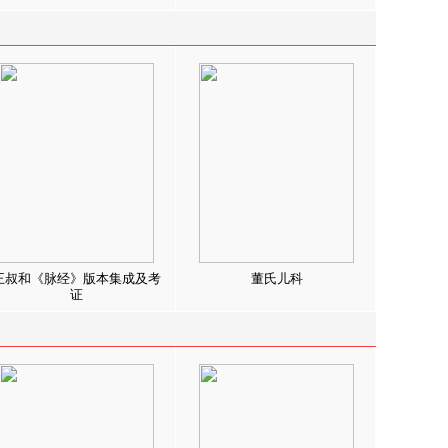
王叔和《脉经》版本集成及考
董氏儿科
证