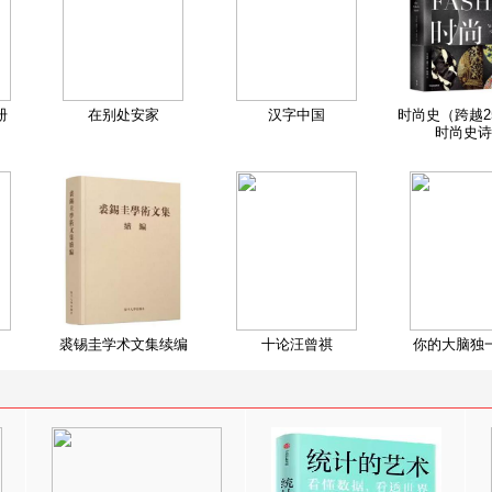
册
在别处安家
汉字中国
时尚史（跨越2
时尚史诗
裘锡圭学术文集续编
十论汪曾祺
你的大脑独