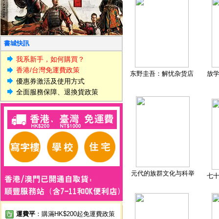
書城快訊
我系新手，如何購買？
香港/台灣免運費政策
东野圭吾：解忧杂货店
放
優惠券激活及使用方式
全面服務保障、退換貨政策
元代的族群文化与科举
七
運費平
：購滿HK$200起免運費政策