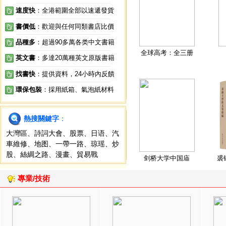
速度快
：全港範圍全部以速遞發貨
書價低
：歡迎與任何同類書店比價
品種多
：超過90多萬各类中文書籍
全球高考：全三册
英文書
：多達20萬種英文原版書籍
找書快
：提供資料，24小時內反饋
環保包裝
：採用紙箱、氣泡紙材料
熱搜關鍵字
：
大灣區
、
詩詞大會
、
股票
、
日语
、
汽
車維修
、
地图
、
一帶一路
、
琼瑶
、
炒
股
、
絲綢之路
、
漫畫
、
貿易戰
剑桥大学中国庙
裘
專業/技術