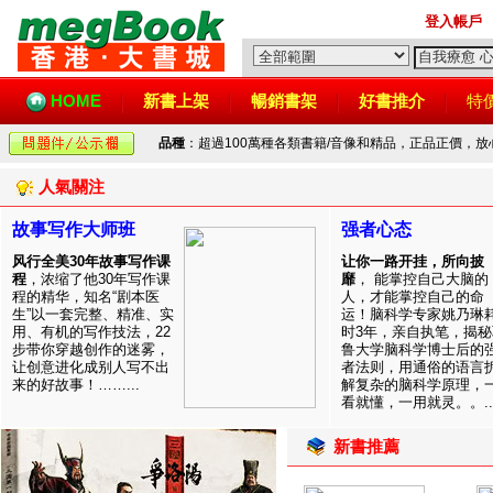
登入帳戶
HOME
新書上架
暢銷書架
好書推介
特
品種
：超過100萬種各類書籍/音像和精品，正品正價，
人氣關注
故事写作大师班
强者心态
风行全美30年故事写作课
让你一路开挂，所向披
程
，浓缩了他30年写作课
靡
， 能掌控自己大脑的
程的精华，知名“剧本医
人，才能掌控自己的命
生”以一套完整、精准、实
运！脑科学专家姚乃琳
用、有机的写作技法，22
时3年，亲自执笔，揭秘
步带你穿越创作的迷雾，
鲁大学脑科学博士后的
让创意进化成别人写不出
者法则，用通俗的语言
来的好故事！……...
解复杂的脑科学原理，
看就懂，一用就灵。。..
新書推薦