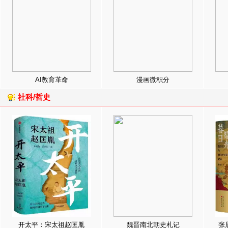
AI教育革命
漫画微积分
社科/哲史
开太平：宋太祖赵匡胤
魏晋南北朝史札记
张