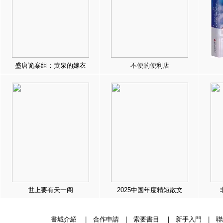
盛唐诡案组：黄泉的嫁衣
不便的便利店
世上要有天一阁
2025中国年度精短散文
書城介紹
|
合作申請
|
索要書目
|
新手入門
|
聯