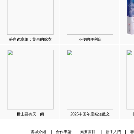
盛唐诡案组：黄泉的嫁衣
不便的便利店
世上要有天一阁
2025中国年度精短散文
書城介紹
|
合作申請
|
索要書目
|
新手入門
|
聯