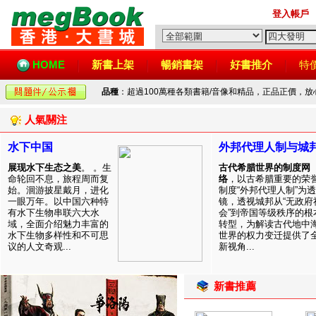
登入帳戶
HOME
新書上架
暢銷書架
好書推介
特
品種
：超過100萬種各類書籍/音像和精品，正品正價，
人氣關注
水下中国
外邦代理人制与城
展现水下生态之美
。 。生
古代希腊世界的制度网
命轮回不息，旅程周而复
络
，以古希腊重要的荣
始。洄游披星戴月，进化
制度“外邦代理人制”为透
一眼万年。以中国六种特
镜，透视城邦从“无政府
有水下生物串联六大水
会”到帝国等级秩序的根
域，全面介绍魅力丰富的
转型，为解读古代地中
水下生物多样性和不可思
世界的权力变迁提供了
议的人文奇观...
新视角...
新書推薦