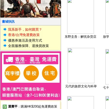
書城快訊
我系新手，如何購買？
香港/台灣免運費政策
东野圭吾：解忧杂货店
放
優惠券激活及使用方式
全面服務保障、退換貨政策
元代的族群文化与科举
七
運費平
：購滿HK$200起免運費政策