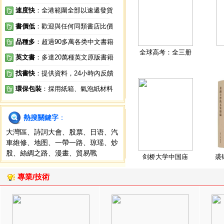
速度快
：全港範圍全部以速遞發貨
書價低
：歡迎與任何同類書店比價
品種多
：超過90多萬各类中文書籍
全球高考：全三册
英文書
：多達20萬種英文原版書籍
找書快
：提供資料，24小時內反饋
環保包裝
：採用紙箱、氣泡紙材料
熱搜關鍵字
：
大灣區
、
詩詞大會
、
股票
、
日语
、
汽
車維修
、
地图
、
一帶一路
、
琼瑶
、
炒
股
、
絲綢之路
、
漫畫
、
貿易戰
剑桥大学中国庙
裘
專業/技術