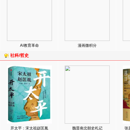
AI教育革命
漫画微积分
社科/哲史
开太平：宋太祖赵匡胤
魏晋南北朝史札记
张